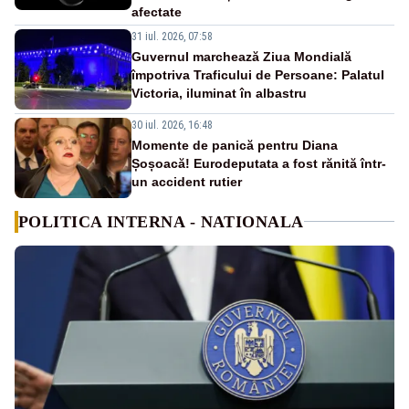
afectate
31 iul. 2026, 07:58
Guvernul marchează Ziua Mondială
împotriva Traficului de Persoane: Palatul
Victoria, iluminat în albastru
30 iul. 2026, 16:48
Momente de panică pentru Diana
Șoșoacă! Eurodeputata a fost rănită într-
un accident rutier
POLITICA INTERNA - NATIONALA