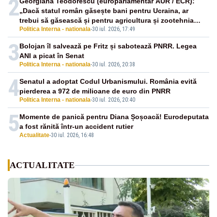
2
Georgiana Teodorescu (europarlamentar AUR / ECR):
„Dacă statul român găsește bani pentru Ucraina, ar
trebui să găsească și pentru agricultura și zootehnia
Politica Interna - nationala
-
30 iul. 2026, 17:49
românească!”
3
Bolojan îl salvează pe Fritz și sabotează PNRR. Legea
ANI a picat în Senat
Politica Interna - nationala
-
30 iul. 2026, 20:38
4
Senatul a adoptat Codul Urbanismului. România evită
pierderea a 972 de milioane de euro din PNRR
Politica Interna - nationala
-
30 iul. 2026, 20:40
5
Momente de panică pentru Diana Șoșoacă! Eurodeputata
a fost rănită într-un accident rutier
Actualitate
-
30 iul. 2026, 16:48
ACTUALITATE