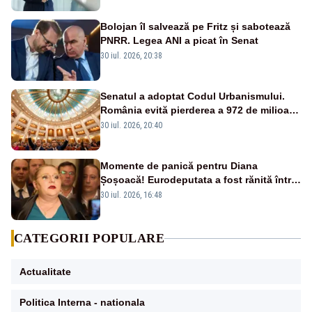
zootehnia românească!”
Bolojan îl salvează pe Fritz și sabotează
PNRR. Legea ANI a picat în Senat
30 iul. 2026, 20:38
Senatul a adoptat Codul Urbanismului.
România evită pierderea a 972 de milioane
de euro din PNRR
30 iul. 2026, 20:40
Momente de panică pentru Diana
Șoșoacă! Eurodeputata a fost rănită într-
un accident rutier
30 iul. 2026, 16:48
CATEGORII POPULARE
Actualitate
Politica Interna - nationala