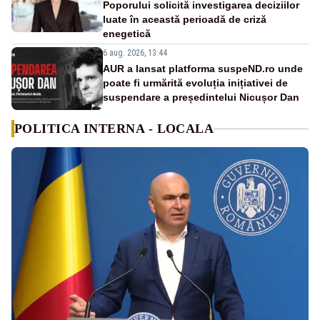
Poporului solicită investigarea deciziilor
luate în această perioadă de criză
enegetică
6 aug. 2026, 13:44
AUR a lansat platforma suspeND.ro unde
poate fi urmărită evoluția inițiativei de
suspendare a președintelui Nicușor Dan
POLITICA INTERNA - LOCALA