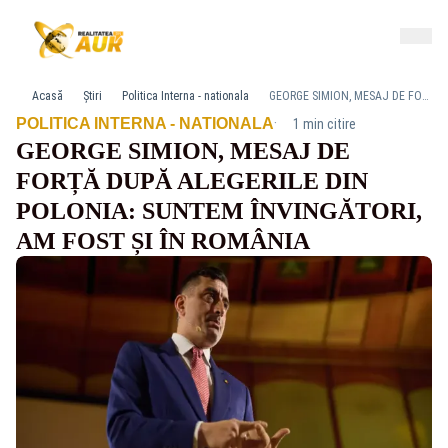
Acasă
Știri
Politica Interna - nationala
GEORGE SIMION, MESAJ DE FORȚĂ DUPĂ ALEGERILE DIN POLONIA: SUNTEM ÎNVINGĂTORI, AM FOST ȘI ÎN ROMÂNIA
·
POLITICA INTERNA - NATIONALA
1 min citire
GEORGE SIMION, MESAJ DE
FORȚĂ DUPĂ ALEGERILE DIN
POLONIA: SUNTEM ÎNVINGĂTORI,
AM FOST ȘI ÎN ROMÂNIA