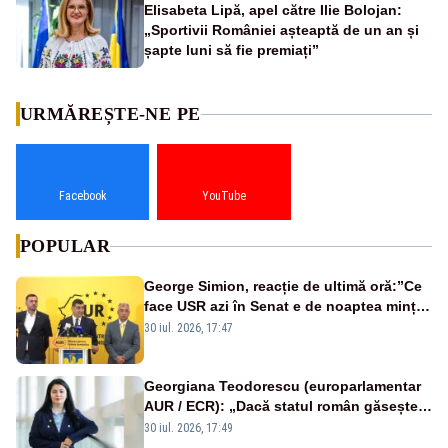
Elisabeta Lipă, apel către Ilie Bolojan:
„Sportivii României așteaptă de un an și
șapte luni să fie premiați”
URMĂREȘTE-NE PE
Facebook
YouTube
POPULAR
George Simion, reacție de ultimă oră:”Ce
face USR azi în Senat e de noaptea minții”
-VIDEO
30 iul. 2026, 17:47
Georgiana Teodorescu (europarlamentar
AUR / ECR): „Dacă statul român găsește
bani pentru Ucraina, ar trebui să
30 iul. 2026, 17:49
găsească și pentru agricultura și