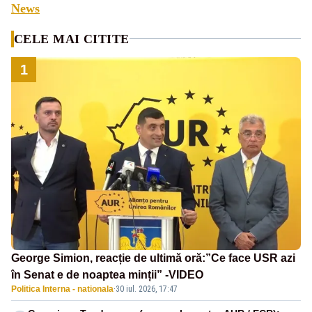
News
CELE MAI CITITE
1
George Simion, reacție de ultimă oră:”Ce face USR azi
în Senat e de noaptea minții” -VIDEO
Politica Interna - nationala
·
30 iul. 2026, 17:47