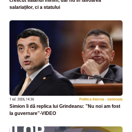
crescut salariul minim, dar nu în favoarea
salariaților, ci a statului
1 iul. 2026, 14:36
Politica Interna - nationala
Simion îi dă replica lui Grindeanu: ”Nu noi am fost
la guvernare”-VIDEO