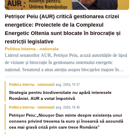
Petrișor Peiu (AUR) critică gestionarea crizei
energetice: Proiectele de la Complexul
Energetic Oltenia sunt blocate în birocrație și
restricții legislative
Politica Interna - nationala
Liderul senatorilor AUR, Petrișor Peiu, acuză autoritățile de lipsă
de viziune și birocrație în gestionarea sistemului energetic
național. Senatorul a atras atenția asupra blocajelor majore în
privința noilor capacități de producție de la Complexul Energetic
Oltenia (CEO) și a explicat motivul real din spatele reducerii
Politica Interna - nationala
5 aug. 2026, 19:37
consumului industrial din timpul verii.
Strategia pentru biodiversitate nu apără interesele
României. AUR a votat împotrivă
Politica Interna - nationala
5 aug. 2026, 18:45
Petrișor Peiu:„Nicușor Dan minte despre existența unui
consens privind trecerea la euro și încearcă să ascundă
cea mai gravă criză prin care trece România”