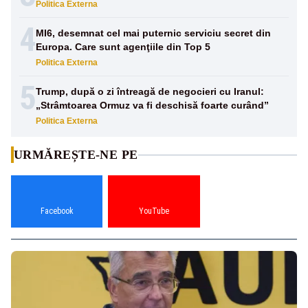
Politica Externa
4
MI6, desemnat cel mai puternic serviciu secret din
Europa. Care sunt agenţiile din Top 5
Politica Externa
5
Trump, după o zi întreagă de negocieri cu Iranul:
„Strâmtoarea Ormuz va fi deschisă foarte curând”
Politica Externa
URMĂREȘTE-NE PE
Facebook
YouTube