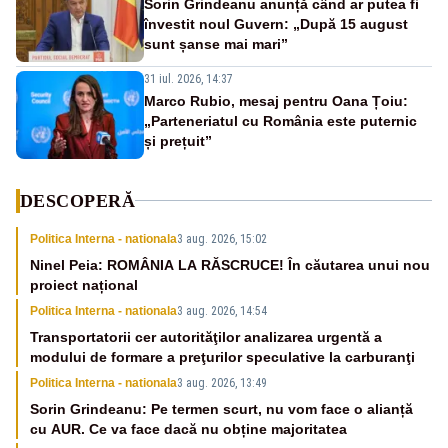
Sorin Grindeanu anunță când ar putea fi
învestit noul Guvern: „După 15 august
sunt șanse mai mari”
31 iul. 2026, 14:37
Marco Rubio, mesaj pentru Oana Țoiu:
„Parteneriatul cu România este puternic
și prețuit”
DESCOPERĂ
Politica Interna - nationala
3 aug. 2026, 15:02
Ninel Peia: ROMÂNIA LA RĂSCRUCE! În căutarea unui nou
proiect național
Politica Interna - nationala
3 aug. 2026, 14:54
Transportatorii cer autorităţilor analizarea urgentă a
modului de formare a preţurilor speculative la carburanţi
Politica Interna - nationala
3 aug. 2026, 13:49
Sorin Grindeanu: Pe termen scurt, nu vom face o alianță
cu AUR. Ce va face dacă nu obține majoritatea