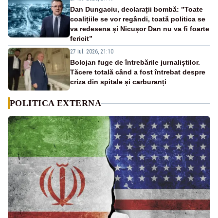
Dan Dungaciu, declarații bombă: ”Toate
coalițiile se vor regândi, toată politica se
va redesena și Nicușor Dan nu va fi foarte
fericit”
27 iul. 2026, 21:10
Bolojan fuge de întrebările jurnaliștilor.
Tăcere totală când a fost întrebat despre
criza din spitale și carburanți
POLITICA EXTERNA