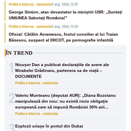
Politica Interna - nationala
5 aug. 2026, 13:07
George Simion, atac devastator la miniștrii USR: „Sunteți
UNIUNEA Sabotați România!”
Politica Interna - nationala
5 aug. 2026, 13:03
Oficial: Cătălin Avramescu, fostul consilier al lui Traian
Băsescu, suspect al DIICOT, pe pornografie infantilă
ÎN TREND
1
Nicușor Dan a publicat declarațiile de avere ale
Mirabelei Grădinaru, partenera sa de viață –
DOCUMENTE
Politica Interna - nationala
2
Valeriu Munteanu (deputat AUR): „Diana Buzoianu
manipulează din nou: nu există nicio obligație
europeană care să impună României 30% arii
protejate și 10% protecție strictă”
Politica Interna - nationala
3
Explozii uriașe în portul din Dubai