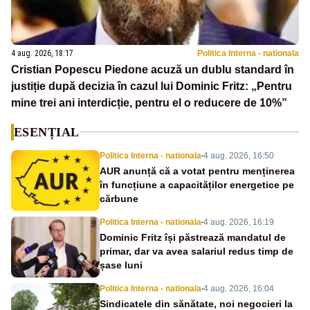
4 aug. 2026, 18:17
Politica Interna - nationala
Cristian Popescu Piedone acuză un dublu standard în
justiție după decizia în cazul lui Dominic Fritz: „Pentru
mine trei ani interdicție, pentru el o reducere de 10%”
ESENȚIAL
Politica Interna - nationala
-
4 aug. 2026, 16:50
AUR anunță că a votat pentru menținerea
în funcțiune a capacităților energetice pe
cărbune
Politica Interna - nationala
-
4 aug. 2026, 16:19
Dominic Fritz își păstrează mandatul de
primar, dar va avea salariul redus timp de
șase luni
Politica Interna - nationala
-
4 aug. 2026, 16:04
Sindicatele din sănătate, noi negocieri la