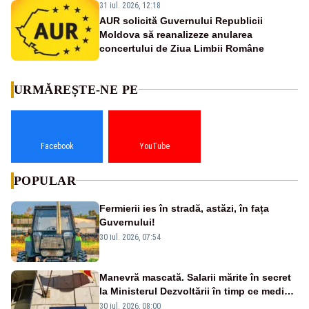
31 iul. 2026, 12:18
AUR solicită Guvernului Republicii
Moldova să reanalizeze anularea
concertului de Ziua Limbii Române
URMĂREȘTE-NE PE
Facebook
YouTube
POPULAR
Fermierii ies în stradă, astăzi, în fața
Guvernului!
30 iul. 2026, 07:54
Manevră mascată. Salarii mărite în secret
la Ministerul Dezvoltării în timp ce medicii
ies în stradă
30 iul. 2026, 08:00