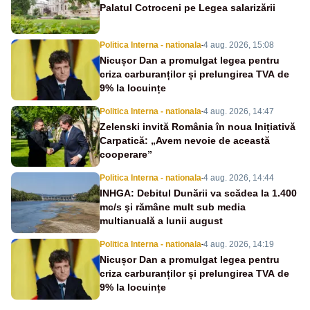
Palatul Cotroceni pe Legea salarizării
Politica Interna - nationala
-
4 aug. 2026, 15:08
Nicușor Dan a promulgat legea pentru
criza carburanților și prelungirea TVA de
9% la locuințe
Politica Interna - nationala
-
4 aug. 2026, 14:47
Zelenski invită România în noua Inițiativă
Carpatică: „Avem nevoie de această
cooperare”
Politica Interna - nationala
-
4 aug. 2026, 14:44
INHGA: Debitul Dunării va scădea la 1.400
mc/s şi rămâne mult sub media
multianuală a lunii august
Politica Interna - nationala
-
4 aug. 2026, 14:19
Nicușor Dan a promulgat legea pentru
criza carburanților și prelungirea TVA de
9% la locuințe