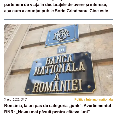
partenerii de viață în declarațiile de avere și interese,
așa cum a anunțat public Sorin Grindeanu. Cine este
incompatibil sau în conflict de interese trebuie să plece
din funcție: fără excepții!
3 aug. 2026, 08:01
Politica Interna - nationala
România, la un pas de categoria „junk”. Avertismentul
BNR: „Ne-au mai păsuit pentru câteva luni”