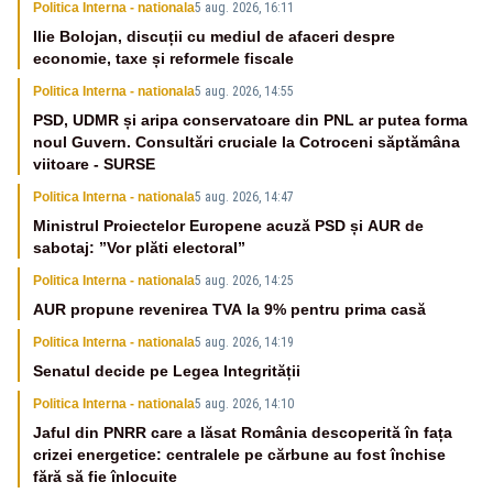
Politica Interna - nationala
5 aug. 2026, 16:11
Ilie Bolojan, discuții cu mediul de afaceri despre
economie, taxe și reformele fiscale
Politica Interna - nationala
5 aug. 2026, 14:55
PSD, UDMR și aripa conservatoare din PNL ar putea forma
noul Guvern. Consultări cruciale la Cotroceni săptămâna
viitoare - SURSE
Politica Interna - nationala
5 aug. 2026, 14:47
Ministrul Proiectelor Europene acuză PSD și AUR de
sabotaj: ”Vor plăti electoral”
Politica Interna - nationala
5 aug. 2026, 14:25
AUR propune revenirea TVA la 9% pentru prima casă
Politica Interna - nationala
5 aug. 2026, 14:19
Senatul decide pe Legea Integrității
Politica Interna - nationala
5 aug. 2026, 14:10
Jaful din PNRR care a lăsat România descoperită în fața
crizei energetice: centralele pe cărbune au fost închise
fără să fie înlocuite