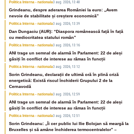
Politica Interna - nationala
3 aug. 2026, 13:48
Grindeanu, despre aderarea României la euro: „Avem
nevoie de stabilitate și creștere economică”
Politica Interna - nationala
3 aug. 2026, 13:39
Dan Dungaciu (AUR): “Diaspora românească față în față
cu mediocritatea statului român”
Politica Interna - nationala
3 aug. 2026, 13:16
ANI trage un semnal de alarmă în Parlament: 22 de aleși
găsiți în conflict de interese au rămas în funcții
Politica Interna - nationala
3 aug. 2026, 13:12
Sorin Grindeanu, declarații de ultimă oră în plină criză
energetică: Există riscul închiderii Grupului 2 de la
Cernavodă
Politica Interna - nationala
3 aug. 2026, 12:59
ANI trage un semnal de alarmă în Parlament: 22 de aleși
găsiți în conflict de interese au rămas în funcții
Politica Interna - nationala
3 aug. 2026, 12:51
Sorin Grindeanu: „Îi cer public lui Ilie Bolojan să meargă la
Bruxelles și să amâne închiderea termocentralelor” –