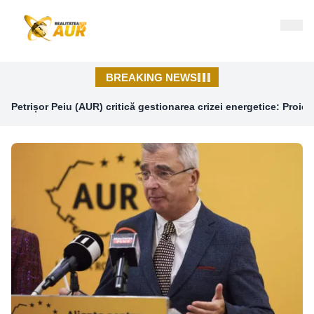
Realitatea din AUR - Știri de Ultimă Oră
BREAKING NEWS
Petrișor Peiu (AUR) critică gestionarea crizei energetice: Proiect