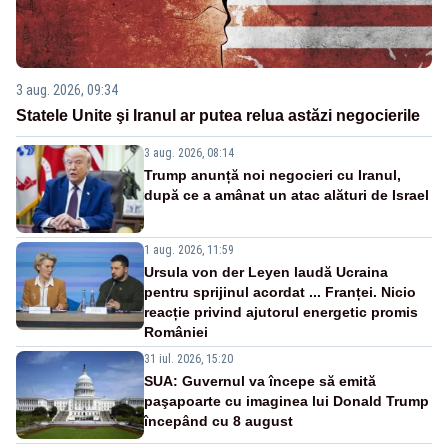
3 aug. 2026, 09:34
Statele Unite şi Iranul ar putea relua astăzi negocierile
3 aug. 2026, 08:14
Trump anunță noi negocieri cu Iranul,
după ce a amânat un atac alături de Israel
1 aug. 2026, 11:59
Ursula von der Leyen laudă Ucraina
pentru sprijinul acordat ... Franței. Nicio
reacție privind ajutorul energetic promis
României
31 iul. 2026, 15:20
SUA: Guvernul va începe să emită
paşapoarte cu imaginea lui Donald Trump
începând cu 8 august