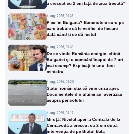
a crescut cu 2 cm față de ziua trecută”
4 aug. 2026, 08:38
Pleci în Bulgaria? Bancnotele euro pe
care trebuie să le verifici de fiecare
dată când ți se dă restul
4 aug. 2026, 08:33
De ce vinde România energie ieftină
Bulgariei și o cumpără înapoi de 7 ori
mai scump? Explicațiile unui fost
ministru
4 aug. 2026, 08:20
Statul român știa că vine criza apei.
Documentele din ultimii ani avertizau
asupra pericolului
4 aug. 2026, 08:17
Miruță: Nivelul apei la Centrala de la
Cernavodă a crescut cu 2 cm după
intervenția de pe Brațul Bala