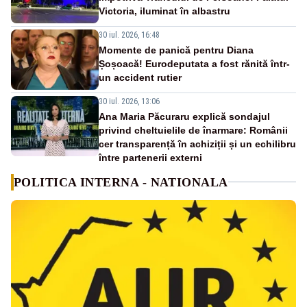
Victoria, iluminat în albastru
30 iul. 2026, 16:48
Momente de panică pentru Diana
Șoșoacă! Eurodeputata a fost rănită într-
un accident rutier
30 iul. 2026, 13:06
Ana Maria Păcuraru explică sondajul
privind cheltuielile de înarmare: Românii
cer transparență în achiziții și un echilibru
între partenerii externi
POLITICA INTERNA - NATIONALA