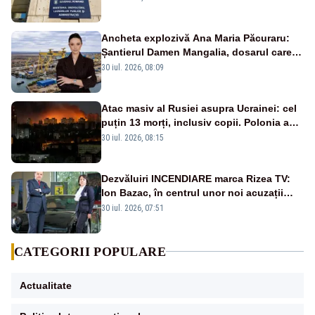
Ancheta explozivă Ana Maria Păcuraru:
Șantierul Damen Mangalia, dosarul care
scufundă apărarea României
30 iul. 2026, 08:09
Atac masiv al Rusiei asupra Ucrainei: cel
puțin 13 morți, inclusiv copii. Polonia a
ridicat avioanele de vânătoare
30 iul. 2026, 08:15
Dezvăluiri INCENDIARE marca Rizea TV:
Ion Bazac, în centrul unor noi acuzații
publice
30 iul. 2026, 07:51
CATEGORII POPULARE
Actualitate