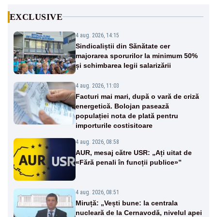
EXCLUSIVE
4 aug. 2026, 14:15
Sindicaliștii din Sănătate cer
majorarea sporurilor la minimum 50%
și schimbarea legii salarizării
4 aug. 2026, 11:03
Facturi mai mari, după o vară de criză
energetică. Bolojan pasează
populației nota de plată pentru
importurile costisitoare
4 aug. 2026, 08:58
AUR, mesaj către USR: „Ați uitat de
«Fără penali în funcții publice»”
4 aug. 2026, 08:51
Miruță: „Vești bune: la centrala
nucleară de la Cernavodă, nivelul apei