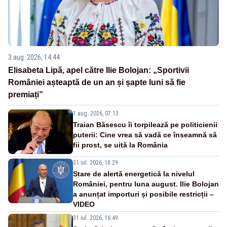
3 aug. 2026, 14:44
Elisabeta Lipă, apel către Ilie Bolojan: „Sportivii
României așteaptă de un an și șapte luni să fie
premiați”
1 aug. 2026, 07:13
Traian Băsescu îi torpilează pe politicienii
puterii: Cine vrea să vadă ce înseamnă să
fii prost, se uită la România
31 iul. 2026, 18:29
Stare de alertă energetică la nivelul
României, pentru luna august. Ilie Bolojan
a anunțat importuri și posibile restricții –
VIDEO
31 iul. 2026, 16:49