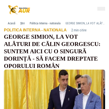
Acasă
Știri
Politica Interna - nationala
GEORGE SIMION, LA VOT ALĂTURI DE CĂLIN GEORGESCU: SUNTEM AICI CU O SINGURĂ DORINȚĂ - SĂ FACEM DREPTATE OPORULUI ROMÂN
·
POLITICA INTERNA - NATIONALA
2 min citire
GEORGE SIMION, LA VOT
ALĂTURI DE CĂLIN GEORGESCU:
SUNTEM AICI CU O SINGURĂ
DORINȚĂ - SĂ FACEM DREPTATE
OPORULUI ROMÂN