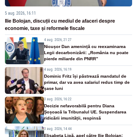
5 aug. 2026, 16:11
Ilie Bolojan, discuții cu mediul de afaceri despre
economie, taxe și reformele fiscale
4 aug. 2026, 21:27
Nicușor Dan amenință cu reexaminarea
Legii decarbonizării: „România nu poate
pierde miliarde din PNRR”
4 aug. 2026, 16:19
Dominic Fritz își păstrează mandatul de
primar, dar va avea salariul redus timp de
șase luni
3 aug. 2026, 16:22
Decizie nefavorabilă pentru Diana
Șoșoacă la Tribunalul UE. Suspendarea
ridicării imunității, respinsă
3 aug. 2026, 14:44
Elisabeta Lipă, apel către Ilie Bolojan: