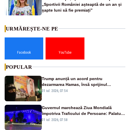
„Sportivii României așteaptă de un an și
șapte luni să fie premiați”
URMĂREȘTE-NE PE
Facebook
YouTube
POPULAR
Trump anunță un acord pentru
dezarmarea Hamas, însă sprijinul
Israelului rămâne incert
31 iul. 2026, 07:54
Guvernul marchează Ziua Mondială
împotriva Traficului de Persoane: Palatul
Victoria, iluminat în albastru
31 iul. 2026, 07:58