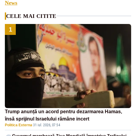
News
CELE MAI CITITE
1
Trump anunță un acord pentru dezarmarea Hamas,
însă sprijinul Israelului rămâne incert
Politica Externa
·
31 iul. 2026, 07:54
Guvernul marchează Ziua Mondială împotriva Traficului