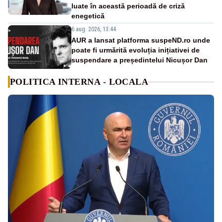
luate în această perioadă de criză
enegetică
6 aug. 2026, 13:44
AUR a lansat platforma suspeND.ro unde
poate fi urmărită evoluția inițiativei de
suspendare a președintelui Nicușor Dan
POLITICA INTERNA - LOCALA