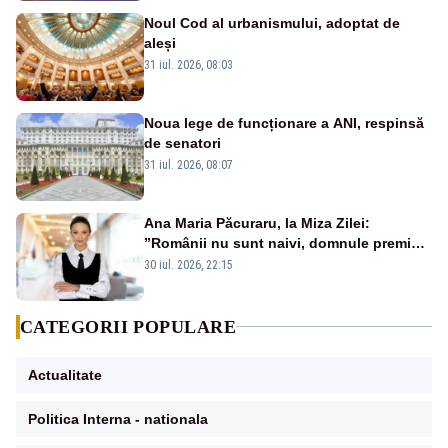
Noul Cod al urbanismului, adoptat de
aleși
31 iul. 2026, 08:03
Noua lege de funcționare a ANI, respinsă
de senatori
31 iul. 2026, 08:07
Ana Maria Păcuraru, la Miza Zilei:
”Românii nu sunt naivi, domnule premier
Bolojan”
30 iul. 2026, 22:15
CATEGORII POPULARE
Actualitate
Politica Interna - nationala