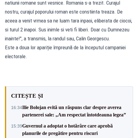
natiunii romane sunt vesnice. Romania s-a trezit. Curajul
nostru, curajul poporului roman este constiinta treaza. De
aceea a venit vrmea sa ne luam tara inpaoi, eliberata de ciocoi,
si turul 2 inapoi. Sus inimle si veti fi liberi. Doar cu Dumnezeu
inainte!", a transmis, la randul sau, Calin Georgescu.
Este a doua lor apariție împreună de la începutul campaniei
electorale.
CITEȘTE ȘI
Ilie Bolojan evită un răspuns clar despre averea
16:34
partenerei sale: „Am respectat întotdeauna legea”
Guvernul a adoptat o hotărâre care aprobă
15:39
planurile de pregătire pentru riscuri