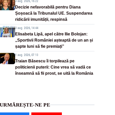
3 aug. 2026, 16:22
Decizie nefavorabilă pentru Diana
Șoșoacă la Tribunalul UE. Suspendarea
ridicării imunității, respinsă
3 aug. 2026, 14:44
Elisabeta Lipă, apel către Ilie Bolojan:
„Sportivii României așteaptă de un an și
șapte luni să fie premiați”
1 aug. 2026, 07:13
Traian Băsescu îi torpilează pe
politicienii puterii: Cine vrea să vadă ce
înseamnă să fii prost, se uită la România
URMĂREȘTE-NE PE