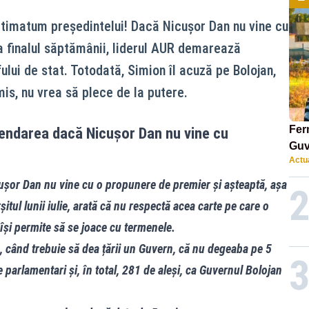
timatum președintelui! Dacă Nicușor Dan nu vine cu
 finalul săptămânii, liderul AUR demarează
lui de stat. Totodată, Simion îl acuză pe Bolojan,
is, nu vrea să plece de la putere.
Ferm
endarea dacă Nicușor Dan nu vine cu
Guv
Actua
ușor Dan nu vine cu o propunere de premier și așteaptă, așa
tul lunii iulie, arată că nu respectă acea carte pe care o
 își permite să se joace cu termenele.
, când trebuie să dea țării un Guvern, că nu degeaba pe 5
e parlamentari și, în total, 281 de aleși, ca Guvernul Bolojan