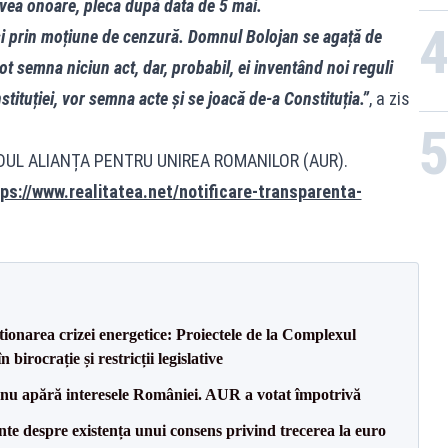
ea onoare, pleca după data de 5 mai.
miși prin moțiune de cenzură. Domnul Bolojan se agață de
ot semna niciun act, dar, probabil, ei inventând noi reguli
stituției, vor semna acte și se joacă de-a Constituția.”
, a zis
IDUL ALIANȚA PENTRU UNIREA ROMANILOR (AUR).
ps://www.realitatea.net/notificare-transparenta-
tionarea crizei energetice: Proiectele de la Complexul
birocrație și restricții legislative
e nu apără interesele României. AUR a votat împotrivă
te despre existența unui consens privind trecerea la euro