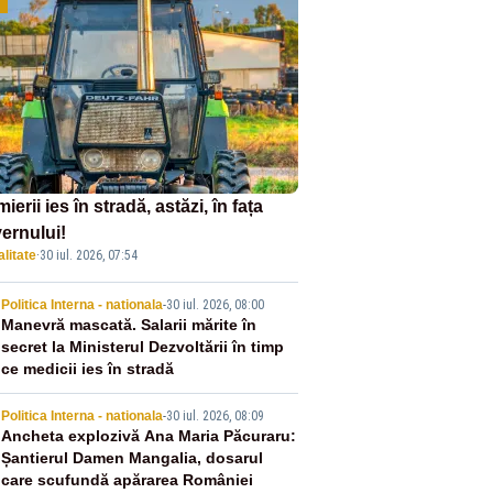
ierii ies în stradă, astăzi, în fața
ernului!
litate
·
30 iul. 2026, 07:54
2
Politica Interna - nationala
-
30 iul. 2026, 08:00
Manevră mascată. Salarii mărite în
secret la Ministerul Dezvoltării în timp
ce medicii ies în stradă
3
Politica Interna - nationala
-
30 iul. 2026, 08:09
Ancheta explozivă Ana Maria Păcuraru:
Șantierul Damen Mangalia, dosarul
care scufundă apărarea României