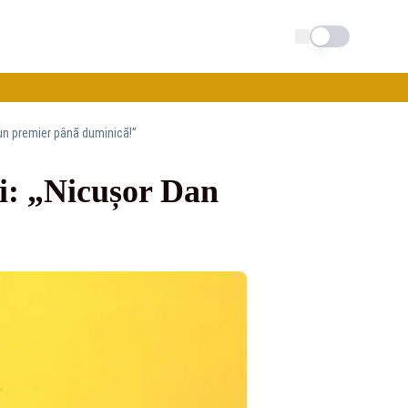
Schimba tema
un premier până duminică!”
i: „Nicușor Dan