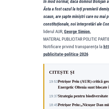
În mod normal, dacă domnul Bolojan av
Ăsta a fost cazul la toți premierii de
scaun, are șapte miniștri care nu mai p
constituționale, noi interpretări ale Con
liderul AUR,
George Simion.
MATERIAL PUBLICITAR POLITIC PART
Notificare privind transparența la
htt
publicitate-politica-2026
CITEȘTE ȘI
Petrișor Peiu (AUR) critică ges
19:53
Energetic Oltenia sunt blocate în 
Strategia pentru biodiversitat
19:37
Petrișor Peiu:„Nicușor Dan min
18:45