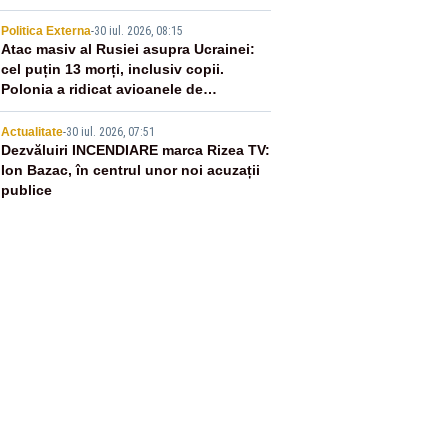
4
Politica Externa
-
30 iul. 2026, 08:15
Atac masiv al Rusiei asupra Ucrainei:
cel puțin 13 morți, inclusiv copii.
Polonia a ridicat avioanele de
vânătoare
5
Actualitate
-
30 iul. 2026, 07:51
Dezvăluiri INCENDIARE marca Rizea TV:
Ion Bazac, în centrul unor noi acuzații
publice