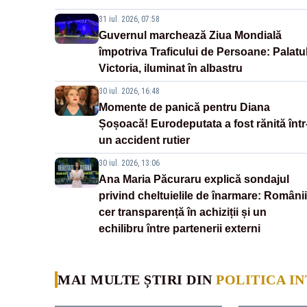
31 iul. 2026, 07:58
Guvernul marchează Ziua Mondială
împotriva Traficului de Persoane: Palatu
Victoria, iluminat în albastru
30 iul. 2026, 16:48
Momente de panică pentru Diana
Șoșoacă! Eurodeputata a fost rănită într
un accident rutier
30 iul. 2026, 13:06
Ana Maria Păcuraru explică sondajul
privind cheltuielile de înarmare: Românii
cer transparență în achiziții și un
echilibru între partenerii externi
MAI MULTE ȘTIRI DIN
POLITICA I