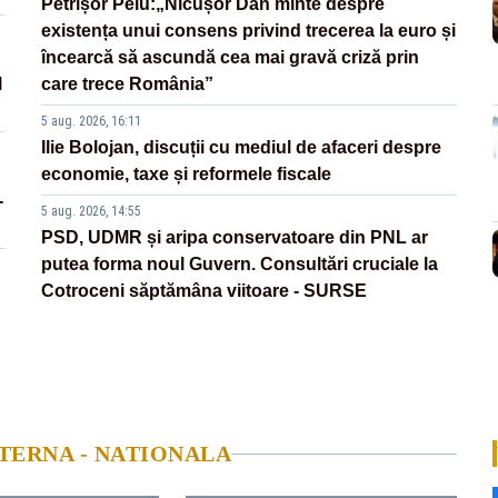
Petrișor Peiu:„Nicușor Dan minte despre
existența unui consens privind trecerea la euro și
încearcă să ascundă cea mai gravă criză prin
l
care trece România”
5 aug. 2026, 16:11
Ilie Bolojan, discuții cu mediul de afaceri despre
economie, taxe și reformele fiscale
-
5 aug. 2026, 14:55
PSD, UDMR și aripa conservatoare din PNL ar
putea forma noul Guvern. Consultări cruciale la
Cotroceni săptămâna viitoare - SURSE
NTERNA - NATIONALA