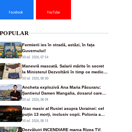
Facebook
YouTube
POPULAR
Fermierii ies în stradă, astăzi, în fața
Guvernului!
30 iul. 2026, 07:54
Manevră mascată. Salarii mărite în secret
la Ministerul Dezvoltării în timp ce medicii
ies în stradă
30 iul. 2026, 08:00
Ancheta explozivă Ana Maria Păcuraru:
Șantierul Damen Mangalia, dosarul care
scufundă apărarea României
30 iul. 2026, 08:09
Atac masiv al Rusiei asupra Ucrainei: cel
puțin 13 morți, inclusiv copii. Polonia a
ridicat avioanele de vânătoare
30 iul. 2026, 08:15
Dezvăluiri INCENDIARE marca Rizea TV: