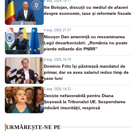
5 aug. 2026, 16:11
Ilie Bolojan, discuții cu mediul de afaceri
despre economie, taxe și reformele fiscale
4 aug. 2026, 21:27
Nicușor Dan amenință cu reexaminarea
Legii decarbonizării: „România nu poate
pierde miliarde din PNRR”
4 aug. 2026, 16:19
Dominic Fritz își păstrează mandatul de
primar, dar va avea salariul redus timp de
șase luni
3 aug. 2026, 16:22
Decizie nefavorabilă pentru Diana
Șoșoacă la Tribunalul UE. Suspendarea
ridicării imunității, respinsă
URMĂREȘTE-NE PE