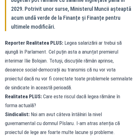
2029. Potrivit unor surse, Ministerul Muncii așteaptă
acum undă verde de la Finanțe și Finanțe pentru
ultimele modificări.
Reporter Realitatea PLUS:
Legea salarizării ar trebui să
ajungă în Parlament. Cel puțin asta a anunțat premierul
interimar Ilie Bolojan. Totuși, discuțiile rămân aprinse,
deoarece social-democrații au transmis că nu vor vota
proiectul dacă nu vor fi corectate toate problemele semnalate
de sindicate în această perioadă.
Realitatea PLUS:
Care este riscul dacă legea rămâne în
forma actuală?
Sindicalist:
Noi am avut câteva întâlniri la nivel
guvernamental cu domnul Pîslaru. I-am atras atenția că
proiectul de lege are foarte multe lacune și probleme.