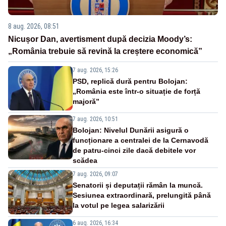
8 aug. 2026, 08:51
Nicușor Dan, avertisment după decizia Moody’s:
„România trebuie să revină la creștere economică”
7 aug. 2026, 15:26
PSD, replică dură pentru Bolojan:
„România este într-o situație de forță
majoră”
7 aug. 2026, 10:51
Bolojan: Nivelul Dunării asigură o
funcționare a centralei de la Cernavodă
de patru-cinci zile dacă debitele vor
scădea
7 aug. 2026, 09:07
Senatorii și deputații rămân la muncă.
Sesiunea extraordinară, prelungită până
la votul pe legea salarizării
6 aug. 2026, 16:34