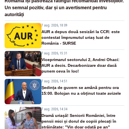
România își păstrează ratingul recomandat investițiilor.
Un semnal pozitiv, dar și un avertisment pentru
autorități
7 aug. 2026, 18:09
AUR a depus două sesizări la CCR: este
contestat împrumutul uriaș luat de
România - SURSE
7 aug. 2026, 15:31
Viceprimarul sectorului 2, Andrei Ohaci:
AUR a decis. Decarbonizare doar dacă
punem ceva în loc!
7 aug. 2026, 14:51
Ședința de guvern se amână pentru ora
15:00. Bolojan nu a obținut toate avizele
7 aug. 2026, 14:34
Dramă uriașă! Seniorii României, între
pensii mici și dorul de copiii plecați în
străinătate: "Vin doar odată pe an"