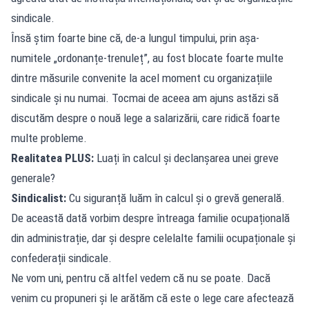
sindicale.
Însă știm foarte bine că, de-a lungul timpului, prin așa-
numitele „ordonanțe-trenuleț”, au fost blocate foarte multe
dintre măsurile convenite la acel moment cu organizațiile
sindicale și nu numai. Tocmai de aceea am ajuns astăzi să
discutăm despre o nouă lege a salarizării, care ridică foarte
multe probleme.
Realitatea PLUS:
Luați în calcul și declanșarea unei greve
generale?
Sindicalist:
Cu siguranță luăm în calcul și o grevă generală.
De această dată vorbim despre întreaga familie ocupațională
din administrație, dar și despre celelalte familii ocupaționale și
confederații sindicale.
Ne vom uni, pentru că altfel vedem că nu se poate. Dacă
venim cu propuneri și le arătăm că este o lege care afectează