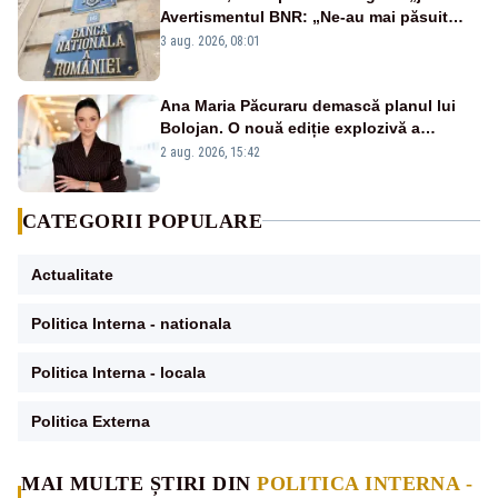
Avertismentul BNR: „Ne-au mai păsuit
pentru câteva luni”
3 aug. 2026, 08:01
Ana Maria Păcuraru demască planul lui
Bolojan. O nouă ediție explozivă a
emisiunii „Miza Zilei” la Realitatea PLUS
2 aug. 2026, 15:42
CATEGORII POPULARE
Actualitate
Politica Interna - nationala
Politica Interna - locala
Politica Externa
MAI MULTE ȘTIRI DIN
POLITICA INTERNA -