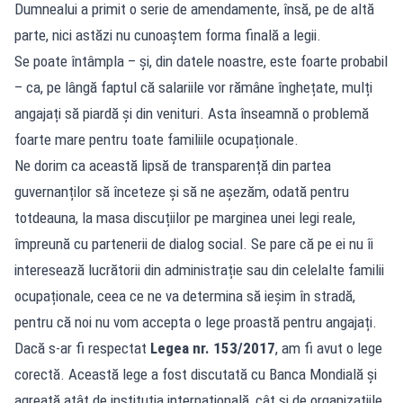
Dumnealui a primit o serie de amendamente, însă, pe de altă
parte, nici astăzi nu cunoaștem forma finală a legii.
Se poate întâmpla – și, din datele noastre, este foarte probabil
– ca, pe lângă faptul că salariile vor rămâne înghețate, mulți
angajați să piardă și din venituri. Asta înseamnă o problemă
foarte mare pentru toate familiile ocupaționale.
Ne dorim ca această lipsă de transparență din partea
guvernanților să înceteze și să ne așezăm, odată pentru
totdeauna, la masa discuțiilor pe marginea unei legi reale,
împreună cu partenerii de dialog social. Se pare că pe ei nu îi
interesează lucrătorii din administrație sau din celelalte familii
ocupaționale, ceea ce ne va determina să ieșim în stradă,
pentru că noi nu vom accepta o lege proastă pentru angajați.
Dacă s-ar fi respectat
Legea nr. 153/2017
, am fi avut o lege
corectă. Această lege a fost discutată cu Banca Mondială și
agreată atât de instituția internațională, cât și de organizațiile