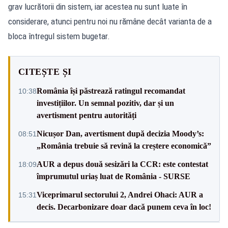
grav lucrătorii din sistem, iar acestea nu sunt luate în
considerare, atunci pentru noi nu rămâne decât varianta de a
bloca întregul sistem bugetar.
CITEȘTE ȘI
România își păstrează ratingul recomandat
10:38
investițiilor. Un semnal pozitiv, dar și un
avertisment pentru autorități
Nicușor Dan, avertisment după decizia Moody’s:
08:51
„România trebuie să revină la creștere economică”
AUR a depus două sesizări la CCR: este contestat
18:09
împrumutul uriaș luat de România - SURSE
Viceprimarul sectorului 2, Andrei Ohaci: AUR a
15:31
decis. Decarbonizare doar dacă punem ceva în loc!