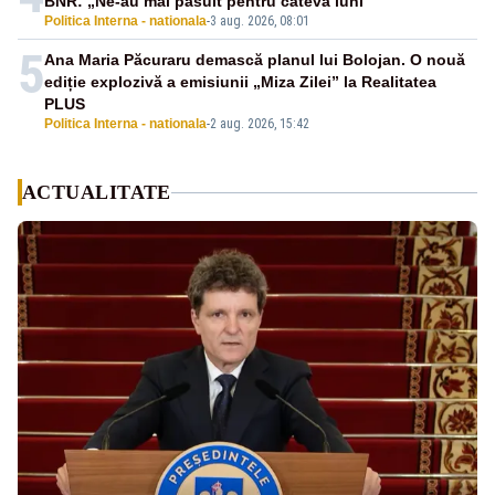
BNR: „Ne-au mai păsuit pentru câteva luni”
Politica Interna - nationala
-
3 aug. 2026, 08:01
5
Ana Maria Păcuraru demască planul lui Bolojan. O nouă
ediție explozivă a emisiunii „Miza Zilei” la Realitatea
PLUS
Politica Interna - nationala
-
2 aug. 2026, 15:42
ACTUALITATE