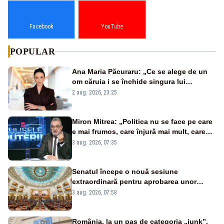
Facebook
YouTube
POPULAR
Ana Maria Păcuraru: „Ce se alege de un
om căruia i se închide singura lui
portiță?”
2 aug. 2026, 23:25
Miron Mitrea: „Politica nu se face pe care
e mai frumos, care înjură mai mult, care
țipă mai tare, ci pe proiecte”
3 aug. 2026, 07:35
Senatul începe o nouă sesiune
extraordinară pentru aprobarea unor
jaloane din PNRR
3 aug. 2026, 07:58
România, la un pas de categoria „junk”.