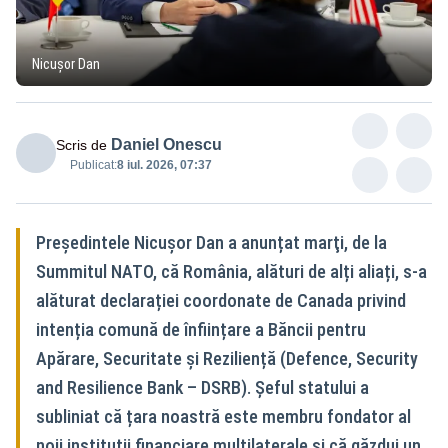
Nicușor Dan
Daniel Onescu
Scris de
Publicat:
8 iul. 2026, 07:37
Preşedintele Nicuşor Dan a anunțat marţi, de la
Summitul NATO, că România, alături de alți aliați, s-a
alăturat declarației coordonate de Canada privind
intenția comună de înființare a Băncii pentru
Apărare, Securitate și Reziliență (Defence, Security
and Resilience Bank – DSRB). Șeful statului a
subliniat că țara noastră este membru fondator al
noii instituții financiare multilaterale și că găzdui un