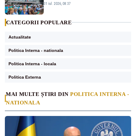
salarizării nu mai există pentru noi”
31 iul. 2026, 08:37
CATEGORII POPULARE
Actualitate
Politica Interna - nationala
Politica Interna - locala
Politica Externa
MAI MULTE ȘTIRI DIN
POLITICA INTERNA -
NATIONALA