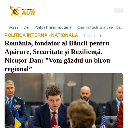
Acasă
Știri
Politica Interna - nationala
România, fondator al Băncii pentru Apărare, Securitate și Reziliență. Nicușor Dan: ”Vom găzdui un birou regional”
·
POLITICA INTERNA - NATIONALA
1 min citire
România, fondator al Băncii pentru
Apărare, Securitate și Reziliență.
Nicușor Dan: ”Vom găzdui un birou
regional”