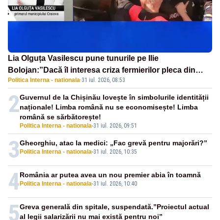
Lia Olguța Vasilescu pune tunurile pe Ilie
Bolojan:”Dacă îl interesa criza fermierilor pleca din
Politica Interna - nationala
·
31 iul. 2026, 08:53
funcție”
2
Guvernul de la Chișinău lovește în simbolurile identității
naționale! Limba română nu se economisește! Limba
română se sărbătorește!
Politica Interna - nationala
-
31 iul. 2026, 09:51
3
Gheorghiu, atac la medici: „Fac grevă pentru majorări?”
Politica Interna - nationala
-
31 iul. 2026, 10:35
4
România ar putea avea un nou premier abia în toamnă
Politica Interna - nationala
-
31 iul. 2026, 10:40
5
Greva generală din spitale, suspendată.”Proiectul actual
al legii salarizării nu mai există pentru noi”