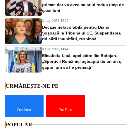
primar, dar va avea salariul redus timp de
șase luni
3 aug. 2026, 16:22
Decizie nefavorabilă pentru Diana
Șoșoacă la Tribunalul UE. Suspendarea
ridicării imunității, respinsă
3 aug. 2026, 14:44
Elisabeta Lipă, apel către Ilie Bolojan:
„Sportivii României așteaptă de un an și
șapte luni să fie premiați”
URMĂREȘTE-NE PE
Facebook
YouTube
POPULAR