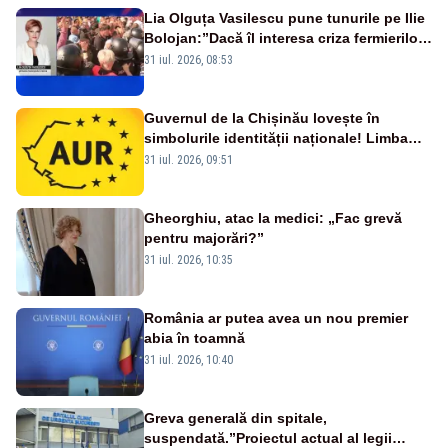
Lia Olguța Vasilescu pune tunurile pe Ilie
Bolojan:”Dacă îl interesa criza fermierilor
pleca din funcție”
31 iul. 2026, 08:53
Guvernul de la Chișinău lovește în
simbolurile identității naționale! Limba
română nu se economisește! Limba
31 iul. 2026, 09:51
română se sărbătorește!
Gheorghiu, atac la medici: „Fac grevă
pentru majorări?”
31 iul. 2026, 10:35
România ar putea avea un nou premier
abia în toamnă
31 iul. 2026, 10:40
Greva generală din spitale,
suspendată.”Proiectul actual al legii