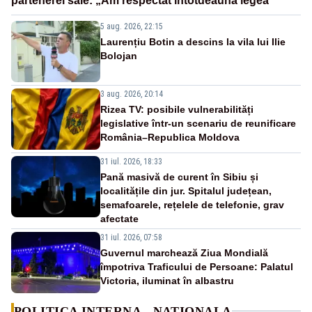
partenerei sale: „Am respectat întotdeauna legea”
5 aug. 2026, 22:15
Laurențiu Botin a descins la vila lui Ilie
Bolojan
3 aug. 2026, 20:14
Rizea TV: posibile vulnerabilități
legislative într-un scenariu de reunificare
România–Republica Moldova
31 iul. 2026, 18:33
Pană masivă de curent în Sibiu și
localitățile din jur. Spitalul județean,
semafoarele, rețelele de telefonie, grav
afectate
31 iul. 2026, 07:58
Guvernul marchează Ziua Mondială
împotriva Traficului de Persoane: Palatul
Victoria, iluminat în albastru
POLITICA INTERNA - NATIONALA