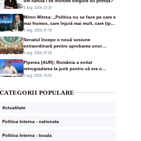
om căruia i se închide singura lui portiță?”
2 aug. 2026, 23:25
Miron Mitrea: „Politica nu se face pe care e
mai frumos, care înjură mai mult, care țipă
mai tare, ci pe proiecte”
3 aug. 2026, 07:35
Senatul începe o nouă sesiune
extraordinară pentru aprobarea unor
jaloane din PNRR
3 aug. 2026, 07:58
Piperea (AUR): România a evitat
retrogradarea la junk pentru că era o
catastrofă pentru bănci și fondurile de
2 aug. 2026, 10:01
pensii
CATEGORII POPULARE
Actualitate
Politica Interna - nationala
Politica Interna - locala