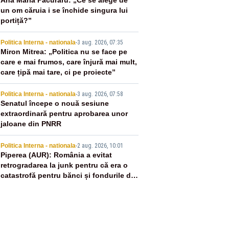
2
Ana Maria Păcuraru: „Ce se alege de
un om căruia i se închide singura lui
portiță?”
3
Politica Interna - nationala
-
3 aug. 2026, 07:35
Miron Mitrea: „Politica nu se face pe
care e mai frumos, care înjură mai mult,
care țipă mai tare, ci pe proiecte”
4
Politica Interna - nationala
-
3 aug. 2026, 07:58
Senatul începe o nouă sesiune
extraordinară pentru aprobarea unor
jaloane din PNRR
5
Politica Interna - nationala
-
2 aug. 2026, 10:01
Piperea (AUR): România a evitat
retrogradarea la junk pentru că era o
catastrofă pentru bănci și fondurile de
pensii