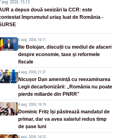
7 aug. 2026, 15:12
AUR a depus două sesizări la CCR: este
contestat împrumutul uriaș luat de România -
SURSE
5 aug. 2026, 16:11
Ilie Bolojan, discuții cu mediul de afaceri
despre economie, taxe și reformele
fiscale
4 aug. 2026, 21:27
Nicușor Dan amenință cu reexaminarea
Legii decarbonizării: „România nu poate
pierde miliarde din PNRR”
4 aug. 2026, 16:19
Dominic Fritz își păstrează mandatul de
primar, dar va avea salariul redus timp
de șase luni
3 aug. 2026, 16:22