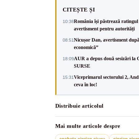
CITEȘTE ȘI
România își păstrează ratingul 
10:38
avertisment pentru autorități
Nicușor Dan, avertisment după 
08:51
economică”
AUR a depus două sesizări la 
18:09
SURSE
Viceprimarul sectorului 2, An
15:31
ceva în loc!
Distribuie articolul
Mai multe articole despre
ancheta ciprian ciucu
ciprian ciuc