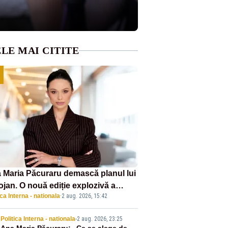
LE MAI CITITE
 Maria Păcuraru demască planul lui
ojan. O nouă ediție explozivă a
ica Interna - nationala
·
2 aug. 2026, 15:42
iunii „Miza Zilei” la Realitatea
US
Politica Interna - nationala
-
2 aug. 2026, 23:25