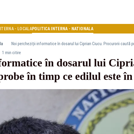
NTERNA - LOCALA
POLITICA INTERNA - NATIONALA
la
Noi percheziții informatice în dosarul lui Ciprian Ciucu. Procurorii caută 
1 min citire
nformatice în dosarul lui Cipr
probe în timp ce edilul este î