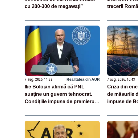
cu 200-300 de megawați”
trecerii Româ
„Moneda naț
suveranitate
7 aug. 2026, 11:32
Realitatea din AUR
7 aug. 2026, 10:43
Ilie Bolojan afirmă că PNL
Criza din ene
susține un guvern tehnocrat.
de măsurile d
Condițiile impuse de premierul
impuse de Bo
demis