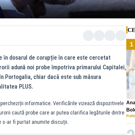
CE
1
e în dosarul de corupție în care este cercetat
rorii adună noi probe împotriva primarului Capitalei,
în Portogalia, chiar dacă este sub măsura
ealitatea PLUS.
 percheziții informatice. Verificările vizează dispozitivele
Ana
Bol
urorii caută probe care ar putea clarifica legăturile dintre
Polit
emis
s-ar fi purtat anumite discuții.
PL