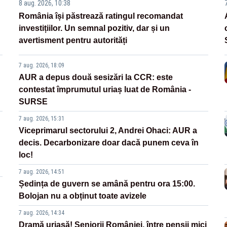
8 aug. 2026, 10:38
România își păstrează ratingul recomandat
investițiilor. Un semnal pozitiv, dar și un
avertisment pentru autorități
7 aug. 2026, 18:09
AUR a depus două sesizări la CCR: este
contestat împrumutul uriaș luat de România -
SURSE
7 aug. 2026, 15:31
Viceprimarul sectorului 2, Andrei Ohaci: AUR a
decis. Decarbonizare doar dacă punem ceva în
loc!
7 aug. 2026, 14:51
Ședința de guvern se amână pentru ora 15:00.
Bolojan nu a obținut toate avizele
7 aug. 2026, 14:34
Dramă uriașă! Seniorii României, între pensii mici