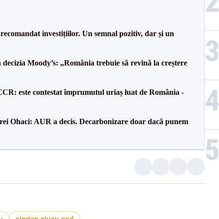
recomandat investițiilor. Un semnal pozitiv, dar și un
decizia Moody’s: „România trebuie să revină la creștere
CCR: este contestat împrumutul uriaș luat de România -
drei Ohaci: AUR a decis. Decarbonizare doar dacă punem
u
ciprian ciucu psd