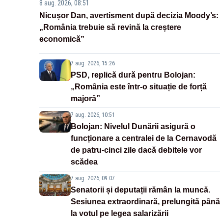
8 aug. 2026, 08:51
Nicușor Dan, avertisment după decizia Moody’s:
„România trebuie să revină la creștere
economică”
7 aug. 2026, 15:26
PSD, replică dură pentru Bolojan:
„România este într-o situație de forță
majoră”
7 aug. 2026, 10:51
Bolojan: Nivelul Dunării asigură o
funcționare a centralei de la Cernavodă
de patru-cinci zile dacă debitele vor
scădea
7 aug. 2026, 09:07
Senatorii și deputații rămân la muncă.
Sesiunea extraordinară, prelungită până
la votul pe legea salarizării