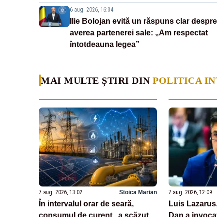
6 aug. 2026, 16:34
Ilie Bolojan evită un răspuns clar despre
averea partenerei sale: „Am respectat
întotdeauna legea”
MAI MULTE ȘTIRI DIN
POLITICA I
7 aug. 2026, 13:02
Stoica Marian
7 aug. 2026, 12:09
În intervalul orar de seară,
Luis Lazarus
consumul de curent „a scăzut
Dan a invoca