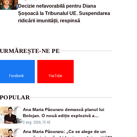
Decizie nefavorabilă pentru Diana
Șoșoacă la Tribunalul UE. Suspendarea
ridicării imunității, respinsă
URMĂREȘTE-NE PE
Facebook
YouTube
POPULAR
Ana Maria Păcuraru demască planul lui
Bolojan. O nouă ediție explozivă a
emisiunii „Miza Zilei” la Realitatea PLUS
2 aug. 2026, 15:42
Ana Maria Păcuraru: „Ce se alege de un