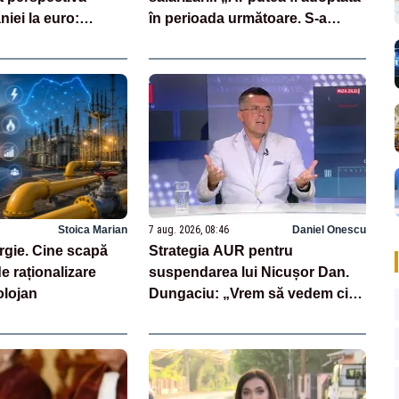
niei la euro:
în perioada următoare. S-a
ională înseamnă
întârziat depunerea din cauza
”
unor discursuri iresponsabile în
spaţiul public”
Stoica Marian
7 aug. 2026, 08:46
Daniel Onescu
rgie. Cine scapă
Strategia AUR pentru
e raționalizare
suspendarea lui Nicușor Dan.
lojan
Dungaciu: „Vrem să vedem cine
semnează și cine nu”