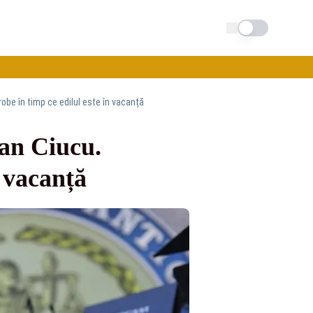
Schimba tema
probe în timp ce edilul este în vacanță
ian Ciucu.
n vacanță