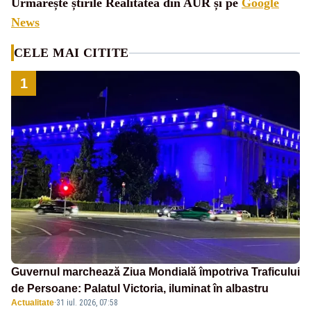
Urmărește știrile Realitatea din AUR și pe
Google
News
CELE MAI CITITE
1
Guvernul marchează Ziua Mondială împotriva Traficului
de Persoane: Palatul Victoria, iluminat în albastru
Actualitate
·
31 iul. 2026, 07:58