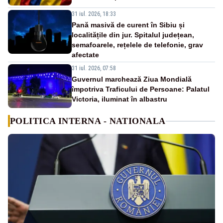
31 iul. 2026, 18:33
Pană masivă de curent în Sibiu și
localitățile din jur. Spitalul județean,
semafoarele, rețelele de telefonie, grav
afectate
31 iul. 2026, 07:58
Guvernul marchează Ziua Mondială
împotriva Traficului de Persoane: Palatul
Victoria, iluminat în albastru
POLITICA INTERNA - NATIONALA