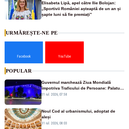
Elisabeta Lipă, apel către Ilie Bolojan:
„Sportivii României așteaptă de un an și
șapte luni să fie premiați”
URMĂREȘTE-NE PE
Facebook
YouTube
POPULAR
Guvernul marchează Ziua Mondială
împotriva Traficului de Persoane: Palatul
Victoria, iluminat în albastru
31 iul. 2026, 07:58
Noul Cod al urbanismului, adoptat de
aleși
31 iul. 2026, 08:03