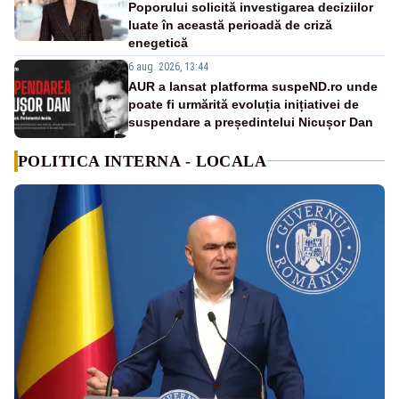
Poporului solicită investigarea deciziilor
luate în această perioadă de criză
enegetică
6 aug. 2026, 13:44
AUR a lansat platforma suspeND.ro unde
poate fi urmărită evoluția inițiativei de
suspendare a președintelui Nicușor Dan
POLITICA INTERNA - LOCALA