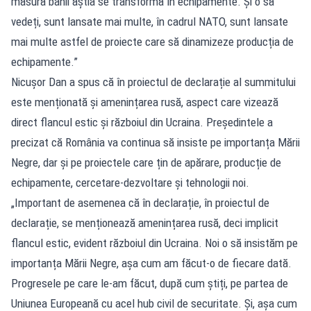
măsură banii ăștia se transformă în echipamente. Și o să
vedeți, sunt lansate mai multe, în cadrul NATO, sunt lansate
mai multe astfel de proiecte care să dinamizeze producția de
echipamente.”
Nicușor Dan a spus că în proiectul de declarație al summitului
este menționată și amenințarea rusă, aspect care vizează
direct flancul estic și războiul din Ucraina. Președintele a
precizat că România va continua să insiste pe importanța Mării
Negre, dar și pe proiectele care țin de apărare, producție de
echipamente, cercetare-dezvoltare și tehnologii noi.
„Important de asemenea că în declarație, în proiectul de
declarație, se menționează amenințarea rusă, deci implicit
flancul estic, evident războiul din Ucraina. Noi o să insistăm pe
importanța Mării Negre, așa cum am făcut-o de fiecare dată.
Progresele pe care le-am făcut, după cum știți, pe partea de
Uniunea Europeană cu acel hub civil de securitate. Și, așa cum