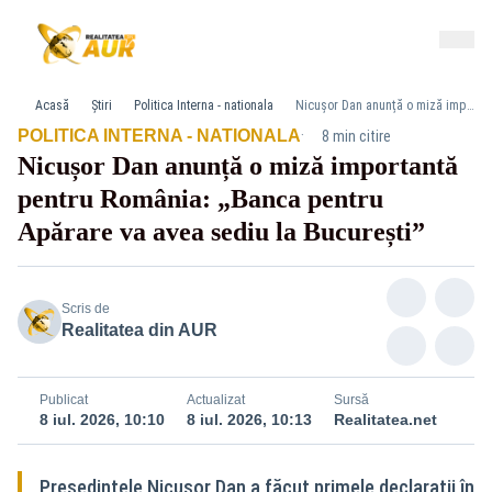
Acasă
Știri
Politica Interna - nationala
Nicușor Dan anunță o miză importantă pentru România: „Banca pentru Apărare va avea sediu la București”
·
POLITICA INTERNA - NATIONALA
8 min citire
Nicușor Dan anunță o miză importantă
pentru România: „Banca pentru
Apărare va avea sediu la București”
Scris de
Realitatea din AUR
Publicat
Actualizat
Sursă
8 iul. 2026, 10:10
8 iul. 2026, 10:13
Realitatea.net
Președintele Nicușor Dan a făcut primele declarații în