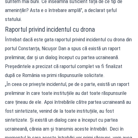
suntem mai buni. Ce înseamnă suficient față de ce tip de
amenințări? Asta e o întrebare amplă”, a declarat șeful
statului.
Raportul privind incidentul cu drona
Întrebat dacă este gata raportul privind incidentul cu drona din
portul Constanța, Nicușor Dan a spus că există un raport
preliminar, dar și un dialog început cu partea ucraineană.
Președintele a precizat că raportul complet va fi finalizat
după ce România va primi răspunsurile solicitate.
„În ceea ce privește incidentul, pe de o parte, există un raport
preliminar în care toate instituțiile au dat toate răspunsurile
care țineau de ele. Apoi întrebările către partea ucraineană au
fost sintetizate, venind de la toate instituțiile, au fost
sintetizate. Și există un dialog care a început cu partea
ucraineană, căreia am și transmis aceste întrebări. Deci în
momentul în care aceste întrebări vor primi răspuns, vom avea