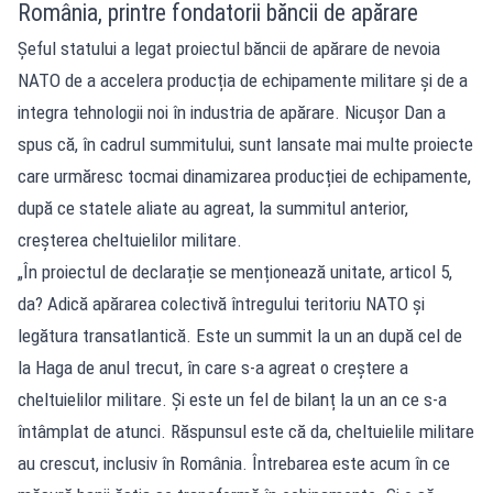
România, printre fondatorii băncii de apărare
Șeful statului a legat proiectul băncii de apărare de nevoia
NATO de a accelera producția de echipamente militare și de a
integra tehnologii noi în industria de apărare. Nicușor Dan a
spus că, în cadrul summitului, sunt lansate mai multe proiecte
care urmăresc tocmai dinamizarea producției de echipamente,
după ce statele aliate au agreat, la summitul anterior,
creșterea cheltuielilor militare.
„În proiectul de declarație se menționează unitate, articol 5,
da? Adică apărarea colectivă întregului teritoriu NATO și
legătura transatlantică. Este un summit la un an după cel de
la Haga de anul trecut, în care s-a agreat o creștere a
cheltuielilor militare. Și este un fel de bilanț la un an ce s-a
întâmplat de atunci. Răspunsul este că da, cheltuielile militare
au crescut, inclusiv în România. Întrebarea este acum în ce