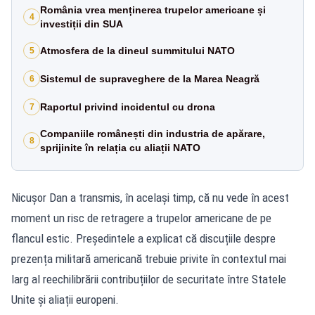
România vrea menținerea trupelor americane și
4
investiții din SUA
Atmosfera de la dineul summitului NATO
5
Sistemul de supraveghere de la Marea Neagră
6
Raportul privind incidentul cu drona
7
Companiile românești din industria de apărare,
8
sprijinite în relația cu aliații NATO
Nicușor Dan a transmis, în același timp, că nu vede în acest
moment un risc de retragere a trupelor americane de pe
flancul estic. Președintele a explicat că discuțiile despre
prezența militară americană trebuie privite în contextul mai
larg al reechilibrării contribuțiilor de securitate între Statele
Unite și aliații europeni.