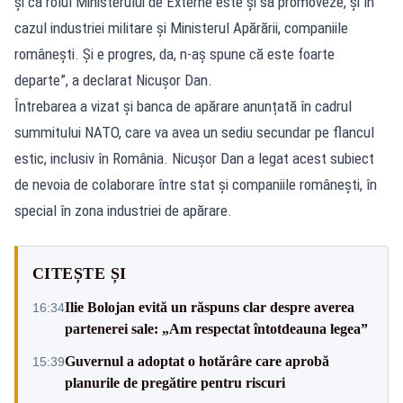
și că rolul Ministerului de Externe este și să promoveze, și în
cazul industriei militare și Ministerul Apărării, companiile
românești. Și e progres, da, n-aș spune că este foarte
departe”, a declarat Nicușor Dan.
Întrebarea a vizat și banca de apărare anunțată în cadrul
summitului NATO, care va avea un sediu secundar pe flancul
estic, inclusiv în România. Nicușor Dan a legat acest subiect
de nevoia de colaborare între stat și companiile românești, în
special în zona industriei de apărare.
CITEȘTE ȘI
Ilie Bolojan evită un răspuns clar despre averea
16:34
partenerei sale: „Am respectat întotdeauna legea”
Guvernul a adoptat o hotărâre care aprobă
15:39
planurile de pregătire pentru riscuri