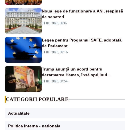
Noua lege de funcționare a ANI, respinsă
de senatori
31 iul. 2026, 08:07
Legea pentru Programul SAFE, adoptată
de Parlament
31 iul. 2026, 08:16
Trump anunță un acord pentru
dezarmarea Hamas, însă sprijinul
Israelului rămâne incert
31 iul. 2026, 07:54
CATEGORII POPULARE
Actualitate
Politica Interna - nationala