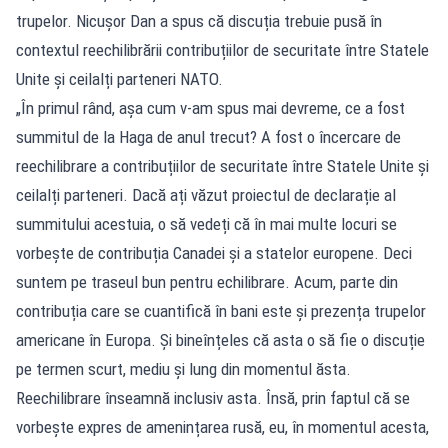
trupelor. Nicușor Dan a spus că discuția trebuie pusă în
contextul reechilibrării contribuțiilor de securitate între Statele
Unite și ceilalți parteneri NATO.
„În primul rând, așa cum v-am spus mai devreme, ce a fost
summitul de la Haga de anul trecut? A fost o încercare de
reechilibrare a contribuțiilor de securitate între Statele Unite și
ceilalți parteneri. Dacă ați văzut proiectul de declarație al
summitului acestuia, o să vedeți că în mai multe locuri se
vorbește de contribuția Canadei și a statelor europene. Deci
suntem pe traseul bun pentru echilibrare. Acum, parte din
contribuția care se cuantifică în bani este și prezența trupelor
americane în Europa. Și bineînțeles că asta o să fie o discuție
pe termen scurt, mediu și lung din momentul ăsta.
Reechilibrare înseamnă inclusiv asta. Însă, prin faptul că se
vorbește expres de amenințarea rusă, eu, în momentul acesta,