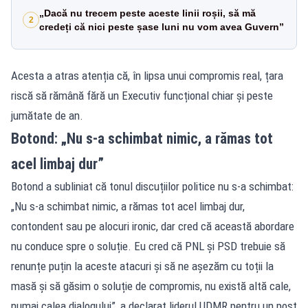
„Dacă nu trecem peste aceste linii roșii, să mă
2
credeți că nici peste șase luni nu vom avea Guvern”
Acesta a atras atenția că, în lipsa unui compromis real, țara
riscă să rămână fără un Executiv funcțional chiar și peste
jumătate de an.
Botond: „Nu s-a schimbat nimic, a rămas tot
acel limbaj dur”
Botond a subliniat că tonul discuțiilor politice nu s-a schimbat:
„Nu s-a schimbat nimic, a rămas tot acel limbaj dur,
contondent sau pe alocuri ironic, dar cred că această abordare
nu conduce spre o soluție. Eu cred că PNL și PSD trebuie să
renunțe puțin la aceste atacuri și să ne așezăm cu toții la
masă și să găsim o soluție de compromis, nu există altă cale,
numai calea dialogului”, a declarat liderul UDMR pentru un post