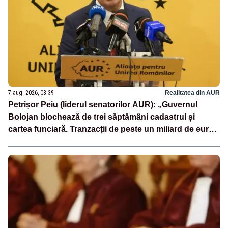
7 aug. 2026, 08:39
Realitatea din AUR
Petrișor Peiu (liderul senatorilor AUR): „Guvernul
Bolojan blochează de trei săptămâni cadastrul și
cartea funciară. Tranzacții de peste un miliard de euro
sunt paralizate, iar românii nu primesc nici măcar un
termen clar”