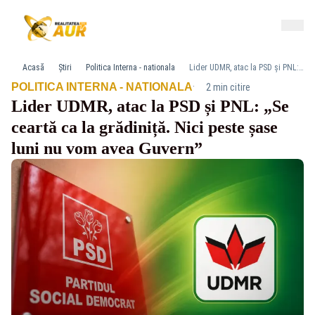
Acasă
Știri
Politica Interna - nationala
Lider UDMR, atac la PSD și PNL: „Se ceartă ca la grădiniță. Nici peste șase luni nu vom avea Guvern”
·
POLITICA INTERNA - NATIONALA
2 min citire
Lider UDMR, atac la PSD și PNL: „Se
ceartă ca la grădiniță. Nici peste șase
luni nu vom avea Guvern”