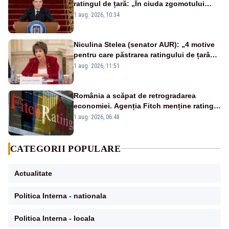
ratingul de țară: „În ciuda zgomotului
politic, România funcționează”
1 aug. 2026, 10:34
Niculina Stelea (senator AUR): „4 motive
pentru care păstrarea ratingului de țară
nu este o reușită pentru Guvernul
1 aug. 2026, 11:51
Bolojan”
România a scăpat de retrogradarea
economiei. Agenția Fitch menține ratingul
„BBB-” cu perspectivă negativă
1 aug. 2026, 06:48
CATEGORII POPULARE
Actualitate
Politica Interna - nationala
Politica Interna - locala