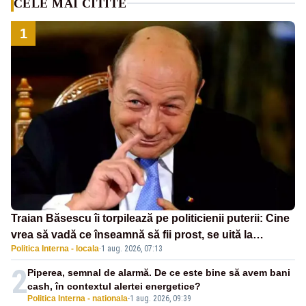
CELE MAI CITITE
1
Traian Băsescu îi torpilează pe politicienii puterii: Cine
vrea să vadă ce înseamnă să fii prost, se uită la
Politica Interna - locala
·
1 aug. 2026, 07:13
România
2
Piperea, semnal de alarmă. De ce este bine să avem bani
cash, în contextul alertei energetice?
Politica Interna - nationala
-
1 aug. 2026, 09:39