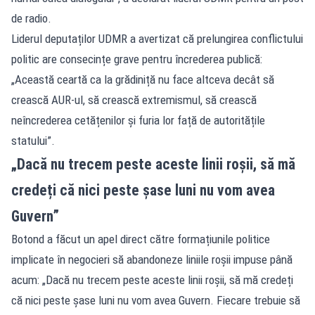
de radio.
Liderul deputaților UDMR a avertizat că prelungirea conflictului
politic are consecințe grave pentru încrederea publică:
„Această ceartă ca la grădiniță nu face altceva decât să
crească AUR-ul, să crească extremismul, să crească
neîncrederea cetățenilor și furia lor față de autoritățile
statului”.
„Dacă nu trecem peste aceste linii roșii, să mă
credeți că nici peste șase luni nu vom avea
Guvern”
Botond a făcut un apel direct către formațiunile politice
implicate în negocieri să abandoneze liniile roșii impuse până
acum: „Dacă nu trecem peste aceste linii roșii, să mă credeți
că nici peste șase luni nu vom avea Guvern. Fiecare trebuie să