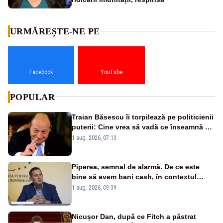
URMĂREȘTE-NE PE
Facebook
YouTube
POPULAR
Traian Băsescu îi torpilează pe politicienii
puterii: Cine vrea să vadă ce înseamnă să
fii prost, se uită la România
1 aug. 2026, 07:13
Piperea, semnal de alarmă. De ce este
bine să avem bani cash, în contextul
alertei energetice?
1 aug. 2026, 09:39
Nicușor Dan, după ce Fitch a păstrat