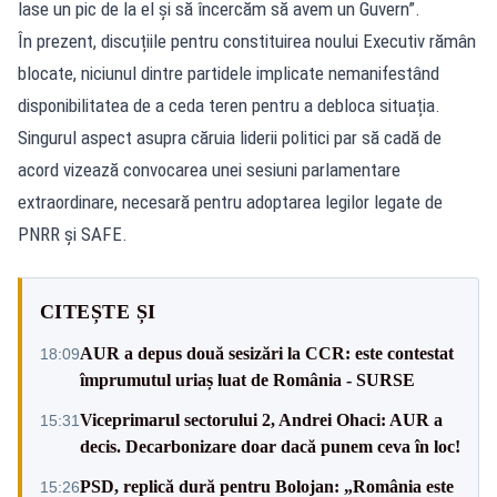
lase un pic de la el și să încercăm să avem un Guvern”.
În prezent, discuțiile pentru constituirea noului Executiv rămân
blocate, niciunul dintre partidele implicate nemanifestând
disponibilitatea de a ceda teren pentru a debloca situația.
Singurul aspect asupra căruia liderii politici par să cadă de
acord vizează convocarea unei sesiuni parlamentare
extraordinare, necesară pentru adoptarea legilor legate de
PNRR și SAFE.
CITEȘTE ȘI
AUR a depus două sesizări la CCR: este contestat
18:09
împrumutul uriaș luat de România - SURSE
Viceprimarul sectorului 2, Andrei Ohaci: AUR a
15:31
decis. Decarbonizare doar dacă punem ceva în loc!
PSD, replică dură pentru Bolojan: „România este
15:26