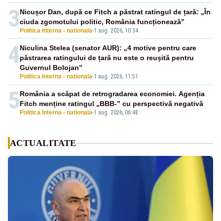
3
Nicușor Dan, după ce Fitch a păstrat ratingul de țară: „În
ciuda zgomotului politic, România funcționează”
Politica Interna - nationala
-
1 aug. 2026, 10:34
4
Niculina Stelea (senator AUR): „4 motive pentru care
păstrarea ratingului de țară nu este o reușită pentru
Guvernul Bolojan”
Politica Interna - nationala
-
1 aug. 2026, 11:51
5
România a scăpat de retrogradarea economiei. Agenția
Fitch menține ratingul „BBB-” cu perspectivă negativă
Politica Interna - nationala
-
1 aug. 2026, 06:48
ACTUALITATE