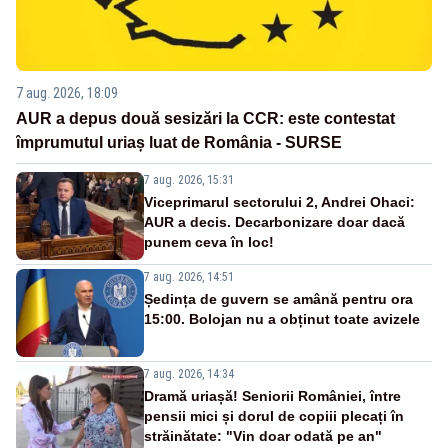
7 aug. 2026, 18:09
AUR a depus două sesizări la CCR: este contestat
împrumutul uriaș luat de România - SURSE
7 aug. 2026, 15:31
Viceprimarul sectorului 2, Andrei Ohaci:
AUR a decis. Decarbonizare doar dacă
punem ceva în loc!
7 aug. 2026, 14:51
Ședința de guvern se amână pentru ora
15:00. Bolojan nu a obținut toate avizele
7 aug. 2026, 14:34
Dramă uriașă! Seniorii României, între
pensii mici și dorul de copiii plecați în
străinătate: "Vin doar odată pe an"