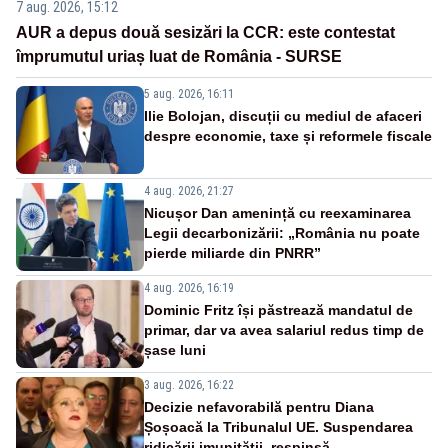
7 aug. 2026, 15:12
AUR a depus două sesizări la CCR: este contestat
împrumutul uriaș luat de România - SURSE
5 aug. 2026, 16:11
Ilie Bolojan, discuții cu mediul de afaceri
despre economie, taxe și reformele fiscale
4 aug. 2026, 21:27
Nicușor Dan amenință cu reexaminarea
Legii decarbonizării: „România nu poate
pierde miliarde din PNRR”
4 aug. 2026, 16:19
Dominic Fritz își păstrează mandatul de
primar, dar va avea salariul redus timp de
șase luni
3 aug. 2026, 16:22
Decizie nefavorabilă pentru Diana
Șoșoacă la Tribunalul UE. Suspendarea
ridicării imunității, respinsă