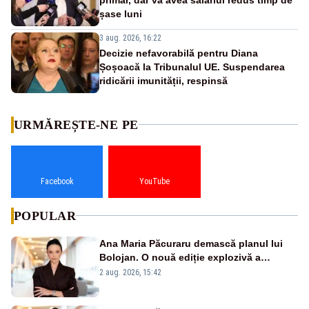
șase luni
3 aug. 2026, 16:22
Decizie nefavorabilă pentru Diana
Șoșoacă la Tribunalul UE. Suspendarea
ridicării imunității, respinsă
URMĂREȘTE-NE PE
Facebook
YouTube
POPULAR
Ana Maria Păcuraru demască planul lui
Bolojan. O nouă ediție explozivă a
emisiunii „Miza Zilei” la Realitatea PLUS
2 aug. 2026, 15:42