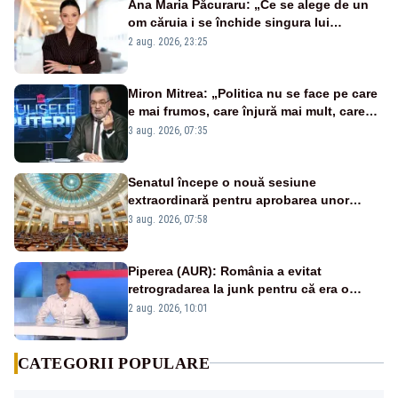
Ana Maria Păcuraru: „Ce se alege de un
om căruia i se închide singura lui
portiță?”
2 aug. 2026, 23:25
Miron Mitrea: „Politica nu se face pe care
e mai frumos, care înjură mai mult, care
țipă mai tare, ci pe proiecte”
3 aug. 2026, 07:35
Senatul începe o nouă sesiune
extraordinară pentru aprobarea unor
jaloane din PNRR
3 aug. 2026, 07:58
Piperea (AUR): România a evitat
retrogradarea la junk pentru că era o
catastrofă pentru bănci și fondurile de
2 aug. 2026, 10:01
pensii
CATEGORII POPULARE