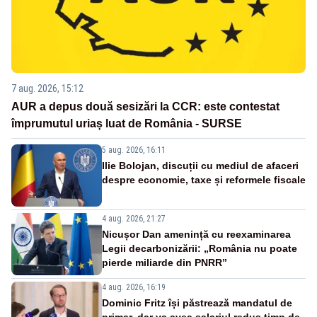
7 aug. 2026, 15:12
AUR a depus două sesizări la CCR: este contestat
împrumutul uriaș luat de România - SURSE
5 aug. 2026, 16:11
Ilie Bolojan, discuții cu mediul de afaceri
despre economie, taxe și reformele fiscale
4 aug. 2026, 21:27
Nicușor Dan amenință cu reexaminarea
Legii decarbonizării: „România nu poate
pierde miliarde din PNRR”
4 aug. 2026, 16:19
Dominic Fritz își păstrează mandatul de
primar, dar va avea salariul redus timp de