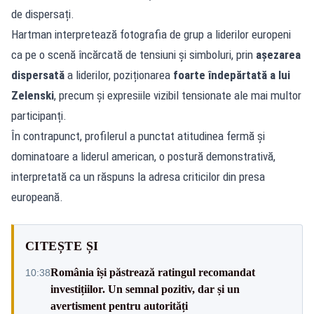
de dispersați.
Hartman interpretează fotografia de grup a liderilor europeni
ca pe o scenă încărcată de tensiuni și simboluri, prin
așezarea
dispersată
a liderilor, poziționarea
foarte îndepărtată a lui
Zelenski
, precum și expresiile vizibil tensionate ale mai multor
participanți.
În contrapunct, profilerul a punctat atitudinea fermă și
dominatoare a liderul american, o postură demonstrativă,
interpretată ca un răspuns la adresa criticilor din presa
europeană.
CITEȘTE ȘI
România își păstrează ratingul recomandat
10:38
investițiilor. Un semnal pozitiv, dar și un
avertisment pentru autorități