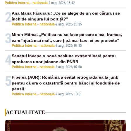
Politica Interna - nationala
·
2 aug. 2026, 15:42
Realitatea PLUS
2
Ana Maria Păcuraru: „Ce se alege de un om căruia i se
închide singura lui portiță?”
Politica Interna - nationala
-
2 aug. 2026, 23:25
3
Miron Mitrea: „Politica nu se face pe care e mai frumos,
care înjură mai mult, care țipă mai tare, ci pe proiecte”
Politica Interna - nationala
-
3 aug. 2026, 07:35
4
Senatul începe o nouă sesiune extraordinară pentru
aprobarea unor jaloane din PNRR
Politica Interna - nationala
-
3 aug. 2026, 07:58
5
Piperea (AUR): România a evitat retrogradarea la junk
pentru că era o catastrofă pentru bănci și fondurile de
pensii
Politica Interna - nationala
-
2 aug. 2026, 10:01
ACTUALITATE