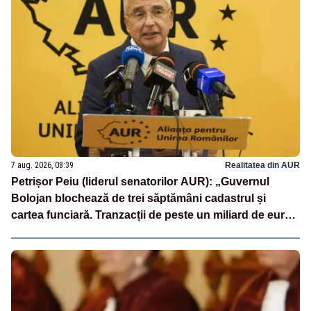
7 aug. 2026, 08:39
Realitatea din AUR
Petrișor Peiu (liderul senatorilor AUR): „Guvernul
Bolojan blochează de trei săptămâni cadastrul și
cartea funciară. Tranzacții de peste un miliard de euro
sunt paralizate, iar românii nu primesc nici măcar un
termen clar”