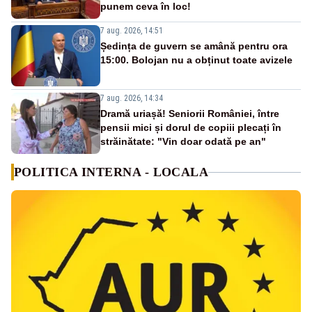
punem ceva în loc!
7 aug. 2026, 14:51
Ședința de guvern se amână pentru ora
15:00. Bolojan nu a obținut toate avizele
7 aug. 2026, 14:34
Dramă uriașă! Seniorii României, între
pensii mici și dorul de copiii plecați în
străinătate: "Vin doar odată pe an"
POLITICA INTERNA - LOCALA