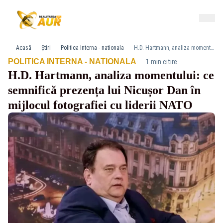
Acasă
Știri
Politica Interna - nationala
H.D. Hartmann, analiza momentului: ce semnifică prezența lui Nicușor Dan în mijlocul fotografiei cu liderii NATO
·
POLITICA INTERNA - NATIONALA
1 min citire
H.D. Hartmann, analiza momentului: ce
semnifică prezența lui Nicușor Dan în
mijlocul fotografiei cu liderii NATO