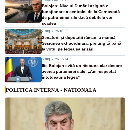
Bolojan: Nivelul Dunării asigură o
funcționare a centralei de la Cernavodă
de patru-cinci zile dacă debitele vor
scădea
7 aug. 2026, 09:07
Senatorii și deputații rămân la muncă.
Sesiunea extraordinară, prelungită până
la votul pe legea salarizării
6 aug. 2026, 16:34
Ilie Bolojan evită un răspuns clar despre
averea partenerei sale: „Am respectat
întotdeauna legea”
POLITICA INTERNA - NATIONALA