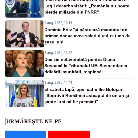
Legii decarbonizării: „România nu poate
pierde miliarde din PNRR”
4 aug. 2026, 16:19
Dominic Fritz își păstrează mandatul de
primar, dar va avea salariul redus timp de
șase luni
3 aug. 2026, 16:22
Decizie nefavorabilă pentru Diana
Șoșoacă la Tribunalul UE. Suspendarea
ridicării imunității, respinsă
3 aug. 2026, 14:44
Elisabeta Lipă, apel către Ilie Bolojan:
„Sportivii României așteaptă de un an și
șapte luni să fie premiați”
URMĂREȘTE-NE PE