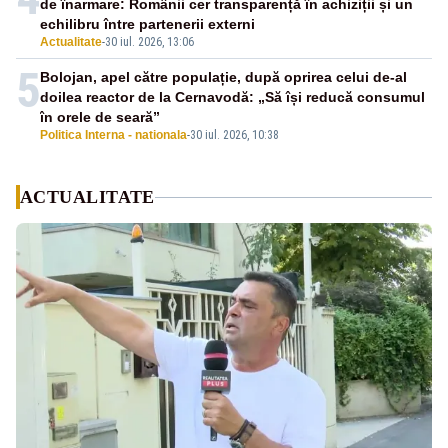
de înarmare: Românii cer transparență în achiziții și un
echilibru între partenerii externi
Actualitate
-
30 iul. 2026, 13:06
5
Bolojan, apel către populație, după oprirea celui de-al
doilea reactor de la Cernavodă: „Să își reducă consumul
în orele de seară”
Politica Interna - nationala
-
30 iul. 2026, 10:38
ACTUALITATE