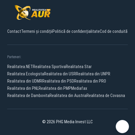
Contact
Termeni și condiții
Politică de confidențialitate
Cod de conduită
Parteneri:
Realitatea.NET
Realitatea Sportiva
Realitatea Star
Realitatea Ecologista
Realitatea din USR
Realitatea din UNPR
Realitatea din UDMR
Realitatea din PSD
Realitatea din PRO
Realitatea din PNL
Realitatea din PMP
Mediafax
Realitatea de Dambovita
Realitatea din Austria
Realitatea de Covasna
© 2026 PHG Media Invest LLC
Facebook
YouTube