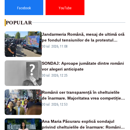
Facebook
YouTube
POPULAR
Jandarmeria Română, mesaj de ultimă oră
pe fondul tensiunilor de la protestul
masiv al fermierilor - VIDEO
30 iul. 2026, 11:08
SONDAJ: Aproape jumătate dintre români
vor alegeri anticipate
30 iul. 2026, 12:25
Românii cer transparență în cheltuielile
de înarmare. Majoritatea vrea competiție
reală și industrie locală – SONDAJ
30 iul. 2026, 12:53
Ana Maria Păcuraru explică sondajul
privind cheltuielile de înarmare: Românii