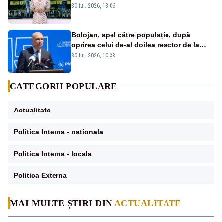
cer transparență în achiziții și un echilibru
30 iul. 2026, 13:06
între partenerii externi
Bolojan, apel către populație, după
oprirea celui de-al doilea reactor de la
Cernavodă: „Să își reducă consumul în
30 iul. 2026, 10:38
orele de seară”
CATEGORII POPULARE
Actualitate
Politica Interna - nationala
Politica Interna - locala
Politica Externa
MAI MULTE ȘTIRI DIN
ACTUALITATE