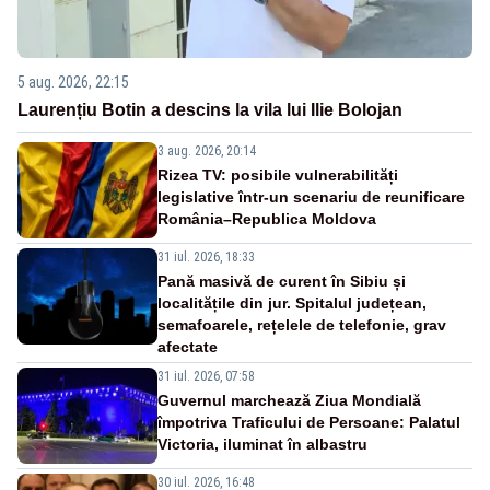
5 aug. 2026, 22:15
Laurențiu Botin a descins la vila lui Ilie Bolojan
3 aug. 2026, 20:14
Rizea TV: posibile vulnerabilități
legislative într-un scenariu de reunificare
România–Republica Moldova
31 iul. 2026, 18:33
Pană masivă de curent în Sibiu și
localitățile din jur. Spitalul județean,
semafoarele, rețelele de telefonie, grav
afectate
31 iul. 2026, 07:58
Guvernul marchează Ziua Mondială
împotriva Traficului de Persoane: Palatul
Victoria, iluminat în albastru
30 iul. 2026, 16:48