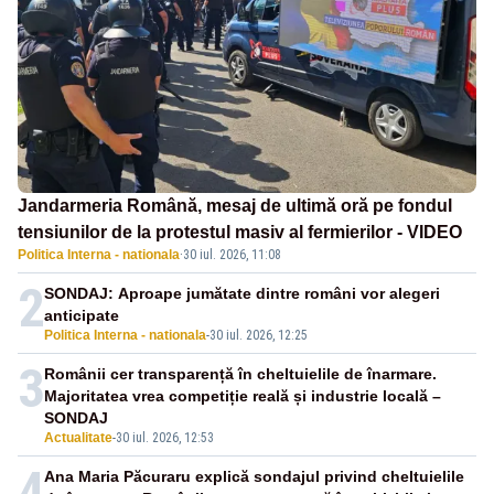
Jandarmeria Română, mesaj de ultimă oră pe fondul
tensiunilor de la protestul masiv al fermierilor - VIDEO
Politica Interna - nationala
·
30 iul. 2026, 11:08
2
SONDAJ: Aproape jumătate dintre români vor alegeri
anticipate
Politica Interna - nationala
-
30 iul. 2026, 12:25
3
Românii cer transparență în cheltuielile de înarmare.
Majoritatea vrea competiție reală și industrie locală –
SONDAJ
Actualitate
-
30 iul. 2026, 12:53
4
Ana Maria Păcuraru explică sondajul privind cheltuielile