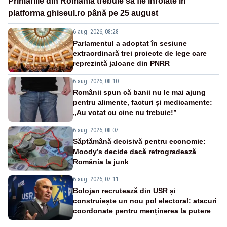
Primăriile din România trebuie să fie înrolate în
platforma ghiseul.ro până pe 25 august
6 aug. 2026, 08:28
Parlamentul a adoptat în sesiune
extraordinară trei proiecte de lege care
reprezintă jaloane din PNRR
6 aug. 2026, 08:10
Românii spun că banii nu le mai ajung
pentru alimente, facturi și medicamente:
„Au votat cu cine nu trebuie!”
6 aug. 2026, 08:07
Săptămână decisivă pentru economie:
Moody’s decide dacă retrogradează
România la junk
6 aug. 2026, 07:11
Bolojan recrutează din USR și
construiește un nou pol electoral: atacuri
coordonate pentru menținerea la putere