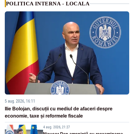
POLITICA INTERNA - LOCALA
5 aug. 2026, 16:11
Ilie Bolojan, discuții cu mediul de afaceri despre
economie, taxe și reformele fiscale
4 aug. 2026, 21:27
Nicușor Dan amenință cu reexaminarea