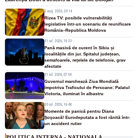
3 aug. 2026, 20:14
Rizea TV: posibile vulnerabilități
legislative într-un scenariu de reunificare
România–Republica Moldova
31 iul. 2026, 18:33
Pană masivă de curent în Sibiu și
localitățile din jur. Spitalul județean,
semafoarele, rețelele de telefonie, grav
afectate
31 iul. 2026, 07:58
Guvernul marchează Ziua Mondială
împotriva Traficului de Persoane: Palatul
Victoria, iluminat în albastru
30 iul. 2026, 16:48
Momente de panică pentru Diana
Șoșoacă! Eurodeputata a fost rănită într-
un accident rutier
POLITICA INTERNA - NATIONALA