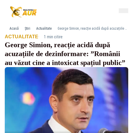
Acasă
Știri
Actualitate
George Simion, reacție acidă după acuzațiile de dezinformare: ”Românii au văzut cine a intoxicat spațiul public”
·
ACTUALITATE
1 min citire
George Simion, reacție acidă după
acuzațiile de dezinformare: ”Românii
au văzut cine a intoxicat spațiul public”