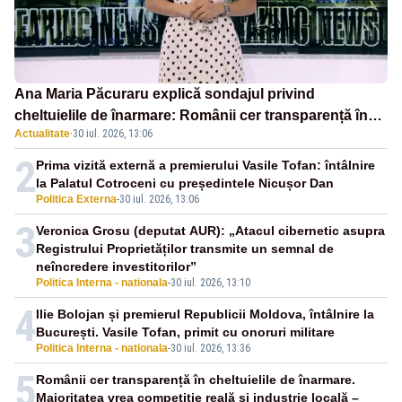
Ana Maria Păcuraru explică sondajul privind
cheltuielile de înarmare: Românii cer transparență în
Actualitate
·
30 iul. 2026, 13:06
achiziții și un echilibru între partenerii externi
2
Prima vizită externă a premierului Vasile Tofan: întâlnire
la Palatul Cotroceni cu președintele Nicușor Dan
Politica Externa
-
30 iul. 2026, 13:06
3
Veronica Grosu (deputat AUR): „Atacul cibernetic asupra
Registrului Proprietăților transmite un semnal de
neîncredere investitorilor”
Politica Interna - nationala
-
30 iul. 2026, 13:10
4
Ilie Bolojan și premierul Republicii Moldova, întâlnire la
București. Vasile Tofan, primit cu onoruri militare
Politica Interna - nationala
-
30 iul. 2026, 13:36
5
Românii cer transparență în cheltuielile de înarmare.
Majoritatea vrea competiție reală și industrie locală –