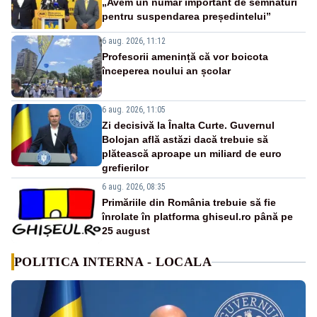
„Avem un număr important de semnături
pentru suspendarea președintelui”
6 aug. 2026, 11:12
Profesorii amenință că vor boicota
începerea noului an școlar
6 aug. 2026, 11:05
Zi decisivă la Înalta Curte. Guvernul
Bolojan află astăzi dacă trebuie să
plătească aproape un miliard de euro
grefierilor
6 aug. 2026, 08:35
Primăriile din România trebuie să fie
înrolate în platforma ghiseul.ro până pe
25 august
POLITICA INTERNA - LOCALA