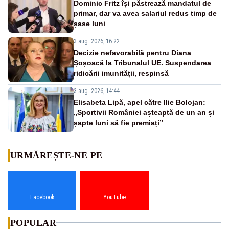
Dominic Fritz își păstrează mandatul de
primar, dar va avea salariul redus timp de
șase luni
3 aug. 2026, 16:22
Decizie nefavorabilă pentru Diana
Șoșoacă la Tribunalul UE. Suspendarea
ridicării imunității, respinsă
3 aug. 2026, 14:44
Elisabeta Lipă, apel către Ilie Bolojan:
„Sportivii României așteaptă de un an și
șapte luni să fie premiați”
URMĂREȘTE-NE PE
Facebook
YouTube
POPULAR