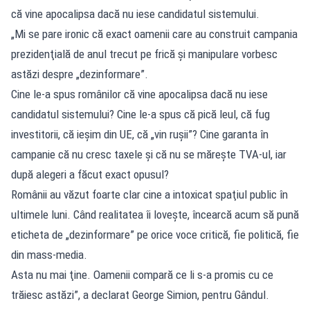
că vine apocalipsa dacă nu iese candidatul sistemului.
„Mi se pare ironic că exact oamenii care au construit campania
prezidenţială de anul trecut pe frică şi manipulare vorbesc
astăzi despre „dezinformare”.
Cine le-a spus românilor că vine apocalipsa dacă nu iese
candidatul sistemului? Cine le-a spus că pică leul, că fug
investitorii, că ieşim din UE, că „vin ruşii”? Cine garanta în
campanie că nu cresc taxele şi că nu se măreşte TVA-ul, iar
după alegeri a făcut exact opusul?
Românii au văzut foarte clar cine a intoxicat spaţiul public în
ultimele luni. Când realitatea îi loveşte, încearcă acum să pună
eticheta de „dezinformare” pe orice voce critică, fie politică, fie
din mass-media.
Asta nu mai ţine. Oamenii compară ce li s-a promis cu ce
trăiesc astăzi”, a declarat George Simion, pentru Gândul.