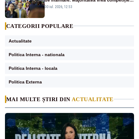
reală și industrie locală – SONDAJ
30 iul. 2026, 12:53
CATEGORII POPULARE
Actualitate
Politica Interna - nationala
Politica Interna - locala
Politica Externa
MAI MULTE ȘTIRI DIN
ACTUALITATE