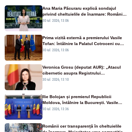
Ana Maria Păcuraru explică sondajul
privind cheltuielile de înarmare: Românii
cer transparență în achiziții și un echilibru
30 iul. 2026, 13:06
între partenerii externi
Prima vizită externă a premierului Vasile
Tofan: întâlnire la Palatul Cotroceni cu
președintele Nicușor Dan
30 iul. 2026, 13:06
Veronica Grosu (deputat AUR): „Atacul
cibernetic asupra Registrului
Proprietăților transmite un semnal de
30 iul. 2026, 13:10
neîncredere investitorilor”
Ilie Bolojan și premierul Republicii
Moldova, întâlnire la București. Vasile
Tofan, primit cu onoruri militare
30 iul. 2026, 13:36
Românii cer transparență în cheltuielile
de înarmare. Majoritatea vrea competiție