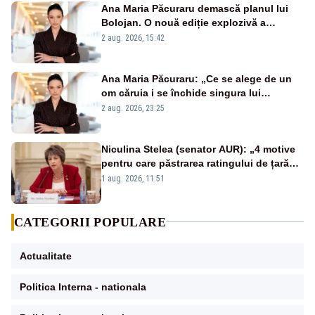
Ana Maria Păcuraru demască planul lui
Bolojan. O nouă ediție explozivă a
emisiunii „Miza Zilei” la Realitatea PLUS
2 aug. 2026, 15:42
Ana Maria Păcuraru: „Ce se alege de un
om căruia i se închide singura lui
portiță?”
2 aug. 2026, 23:25
Niculina Stelea (senator AUR): „4 motive
pentru care păstrarea ratingului de țară
nu este o reușită pentru Guvernul
1 aug. 2026, 11:51
Bolojan”
CATEGORII POPULARE
Actualitate
Politica Interna - nationala