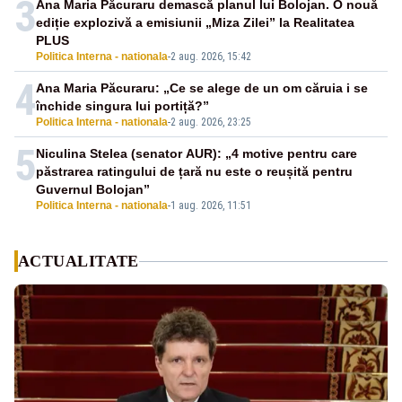
3
Ana Maria Păcuraru demască planul lui Bolojan. O nouă
ediție explozivă a emisiunii „Miza Zilei” la Realitatea
PLUS
Politica Interna - nationala
-
2 aug. 2026, 15:42
4
Ana Maria Păcuraru: „Ce se alege de un om căruia i se
închide singura lui portiță?”
Politica Interna - nationala
-
2 aug. 2026, 23:25
5
Niculina Stelea (senator AUR): „4 motive pentru care
păstrarea ratingului de țară nu este o reușită pentru
Guvernul Bolojan”
Politica Interna - nationala
-
1 aug. 2026, 11:51
ACTUALITATE