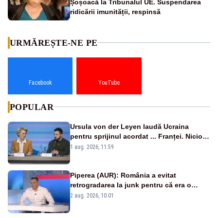
Șoșoacă la Tribunalul UE. Suspendarea
ridicării imunității, respinsă
URMĂREȘTE-NE PE
Facebook
YouTube
POPULAR
Ursula von der Leyen laudă Ucraina
pentru sprijinul acordat ... Franței. Nicio
reacție privind ajutorul energetic promis
1 aug. 2026, 11:59
României
Piperea (AUR): România a evitat
retrogradarea la junk pentru că era o
catastrofă pentru bănci și fondurile de
2 aug. 2026, 10:01
pensii