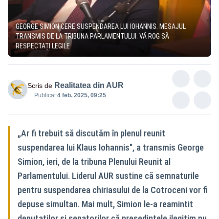
GEORGE SIMION CERE SUSPENDAREA LUI IOHANNIS. MESAJUL
TRANSMIS DE LA TRIBUNA PARLAMENTULUI: VĂ ROG SĂ
RESPECTAȚI LEGILE
Realitatea din AUR
Scris de
Publicat:
4 feb. 2025, 09:25
„Ar fi trebuit să discutăm în plenul reunit
suspendarea lui Klaus Iohannis", a transmis George
Simion, ieri, de la tribuna Plenului Reunit al
Parlamentului. Liderul AUR sustine că semnaturile
pentru suspendarea chiriasului de la Cotroceni vor fi
depuse simultan. Mai mult, Simion le-a reamintit
deputatilor si senatorilor că președintele ilegitim nu