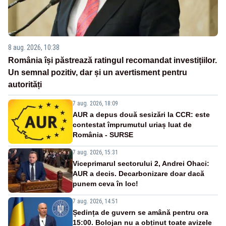
8 aug. 2026, 10:38
România își păstrează ratingul recomandat investițiilor.
Un semnal pozitiv, dar și un avertisment pentru
autorități
7 aug. 2026, 18:09
AUR a depus două sesizări la CCR: este
contestat împrumutul uriaș luat de
România - SURSE
7 aug. 2026, 15:31
Viceprimarul sectorului 2, Andrei Ohaci:
AUR a decis. Decarbonizare doar dacă
punem ceva în loc!
7 aug. 2026, 14:51
Ședința de guvern se amână pentru ora
15:00. Bolojan nu a obținut toate avizele