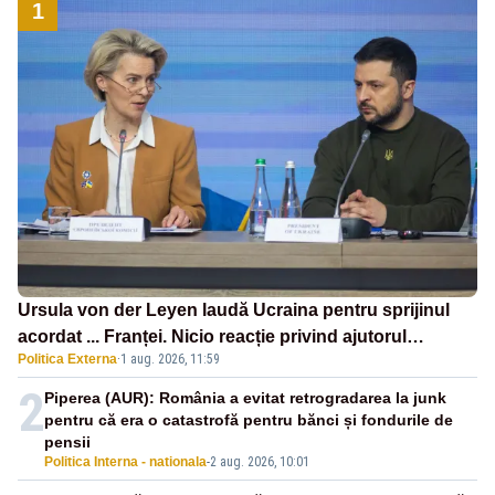
1
Ursula von der Leyen laudă Ucraina pentru sprijinul
acordat ... Franței. Nicio reacție privind ajutorul
Politica Externa
·
1 aug. 2026, 11:59
energetic promis României
2
Piperea (AUR): România a evitat retrogradarea la junk
pentru că era o catastrofă pentru bănci și fondurile de
pensii
Politica Interna - nationala
-
2 aug. 2026, 10:01