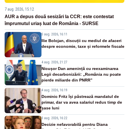
7 aug. 2026, 15:12
AUR a depus două sesizări la CCR: este contestat
împrumutul uriaș luat de România - SURSE
5 aug. 2026, 16:11
Ilie Bolojan, discuții cu mediul de afaceri
despre economie, taxe și reformele fiscale
4 aug. 2026, 21:27
Nicușor Dan amenință cu reexaminarea
Legii decarbonizării: „România nu poate
pierde miliarde din PNRR”
4 aug. 2026, 16:19
Dominic Fritz își păstrează mandatul de
primar, dar va avea salariul redus timp de
șase luni
3 aug. 2026, 16:22
Decizie nefavorabilă pentru Diana