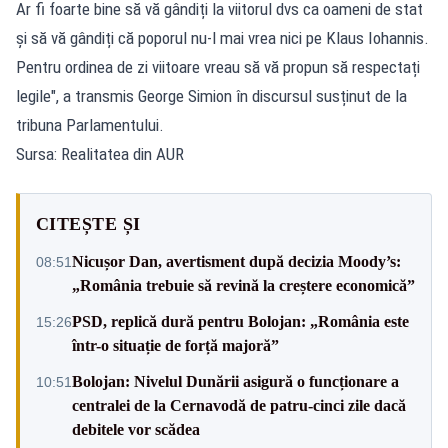
Ar fi foarte bine să vă gândiți la viitorul dvs ca oameni de stat
și să vă gândiți că poporul nu-l mai vrea nici pe Klaus Iohannis.
Pentru ordinea de zi viitoare vreau să vă propun să respectați
legile", a transmis George Simion în discursul susținut de la
tribuna Parlamentului.
Sursa: Realitatea din AUR
CITEȘTE ȘI
Nicușor Dan, avertisment după decizia Moody’s:
08:51
„România trebuie să revină la creștere economică”
PSD, replică dură pentru Bolojan: „România este
15:26
într-o situație de forță majoră”
Bolojan: Nivelul Dunării asigură o funcționare a
10:51
centralei de la Cernavodă de patru-cinci zile dacă
debitele vor scădea