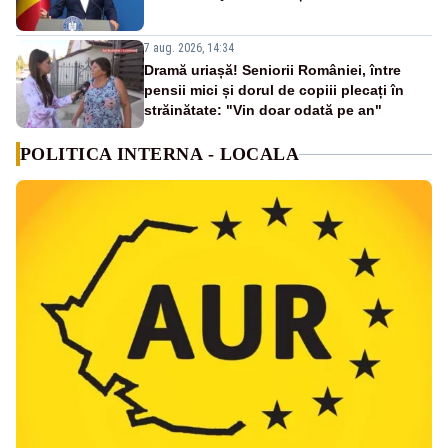
7 aug. 2026, 14:34
Dramă uriașă! Seniorii României, între
pensii mici și dorul de copiii plecați în
străinătate: "Vin doar odată pe an"
POLITICA INTERNA - LOCALA