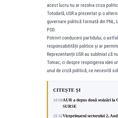
acest lucru nu ar rezolva criza politi
Totodată, USR a prezentat și o altern
guvernare politică formată din PNL, U
PSD.
Potrivit conducerii partidului, o astf
responsabilității politice și ar permi
Reprezentanții USR au subliniat că n
Tomac, ci despre respingerea ideii u
unul de criză politică, ce necesită s
CITEȘTE ȘI
AUR a depus două sesizări la 
18:09
SURSE
Viceprimarul sectorului 2, An
15:31