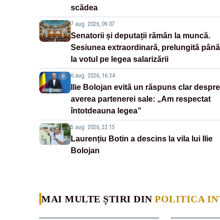
scădea
7 aug. 2026, 09:07
Senatorii și deputații rămân la muncă.
Sesiunea extraordinară, prelungită până
la votul pe legea salarizării
6 aug. 2026, 16:34
Ilie Bolojan evită un răspuns clar despre
averea partenerei sale: „Am respectat
întotdeauna legea”
5 aug. 2026, 22:15
Laurențiu Botin a descins la vila lui Ilie
Bolojan
MAI MULTE ȘTIRI DIN
POLITICA I