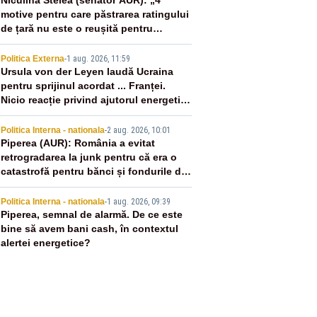
2
Niculina Stelea (senator AUR): „4
motive pentru care păstrarea ratingului
de țară nu este o reușită pentru
Guvernul Bolojan”
3
Politica Externa
-
1 aug. 2026, 11:59
Ursula von der Leyen laudă Ucraina
pentru sprijinul acordat ... Franței.
Nicio reacție privind ajutorul energetic
promis României
4
Politica Interna - nationala
-
2 aug. 2026, 10:01
Piperea (AUR): România a evitat
retrogradarea la junk pentru că era o
catastrofă pentru bănci și fondurile de
pensii
5
Politica Interna - nationala
-
1 aug. 2026, 09:39
Piperea, semnal de alarmă. De ce este
bine să avem bani cash, în contextul
alertei energetice?