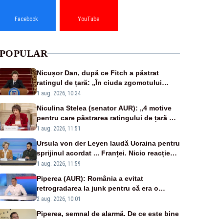
Facebook
YouTube
POPULAR
Nicușor Dan, după ce Fitch a păstrat
ratingul de țară: „În ciuda zgomotului
politic, România funcționează”
1 aug. 2026, 10:34
Niculina Stelea (senator AUR): „4 motive
pentru care păstrarea ratingului de țară nu
este o reușită pentru Guvernul Bolojan”
1 aug. 2026, 11:51
Ursula von der Leyen laudă Ucraina pentru
sprijinul acordat ... Franței. Nicio reacție
privind ajutorul energetic promis României
1 aug. 2026, 11:59
Piperea (AUR): România a evitat
retrogradarea la junk pentru că era o
catastrofă pentru bănci și fondurile de
2 aug. 2026, 10:01
pensii
Piperea, semnal de alarmă. De ce este bine