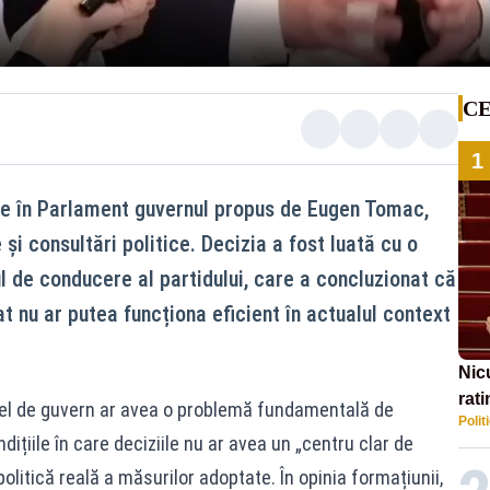
CE
1
ze în Parlament guvernul propus de Eugen Tomac,
 și consultări politice. Decizia a fost luată cu o
l de conducere al partidului, care a concluzionat că
t nu ar putea funcționa eficient în actualul context
Nic
rati
fel de guvern ar avea o problemă fundamentală de
Polit
pol
ndițiile în care deciziile nu ar avea un „centru clar de
litică reală a măsurilor adoptate. În opinia formațiunii,