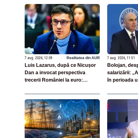
7 aug. 2026, 12:09
Realitatea din AUR
7 aug. 2026, 11:51
Luis Lazarus, după ce Nicușor
Bolojan, des
Dan a invocat perspectiva
salarizării: „
trecerii României la euro:
în perioada u
„Moneda națională înseamnă
întârziat dep
suveranitate”
unor discursu
spaţiul publi