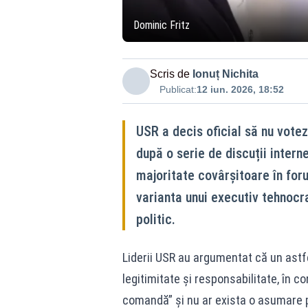
Dominic Fritz
Scris de
Ionuț Nichita
Publicat:
12 iun. 2026, 18:52
USR a decis oficial să nu vote
după o serie de discuții interne
majoritate covârșitoare în foru
varianta unui executiv tehnocra
politic.
Liderii USR au argumentat că un ast
legitimitate și responsabilitate, în co
comandă” și nu ar exista o asumare po