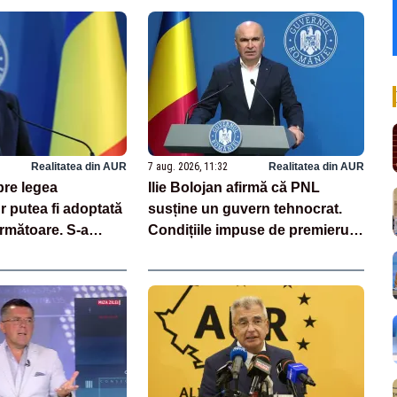
Realitatea din AUR
7 aug. 2026, 11:32
Realitatea din AUR
pre legea
Ilie Bolojan afirmă că PNL
Ar putea fi adoptată
susține un guvern tehnocrat.
rmătoare. S-a
Condițiile impuse de premierul
unerea din cauza
demis
ri iresponsabile în
c”