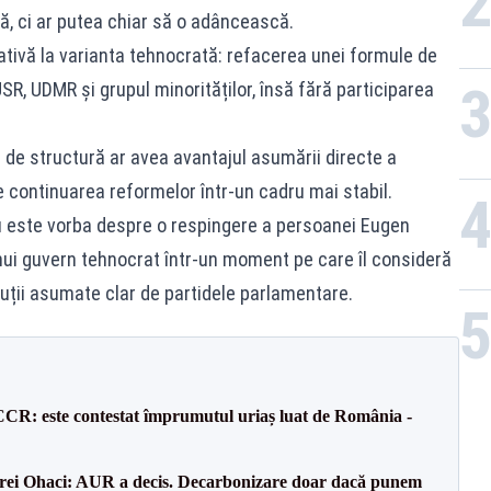
că, ci ar putea chiar să o adâncească.
ativă la varianta tehnocrată: refacerea unei formule de
SR, UDMR și grupul minorităților, însă fără participarea
el de structură ar avea avantajul asumării directe a
te continuarea reformelor într-un cadru mai stabil.
u este vorba despre o respingere a persoanei Eugen
nui guvern tehnocrat într-un moment pe care îl consideră
oluții asumate clar de partidele parlamentare.
CCR: este contestat împrumutul uriaș luat de România -
drei Ohaci: AUR a decis. Decarbonizare doar dacă punem