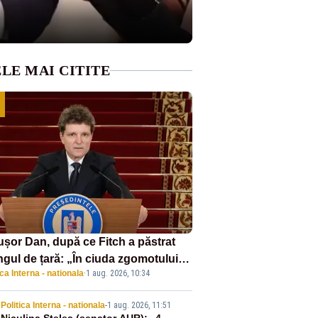
LE MAI CITITE
ușor Dan, după ce Fitch a păstrat
ngul de țară: „În ciuda zgomotului
ica Interna - nationala
·
1 aug. 2026, 10:34
itic, România funcționează”
Politica Interna - nationala
-
1 aug. 2026, 11:51