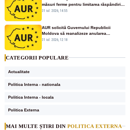
măsuri ferme pentru limitarea răspândirii
virusului pestei porcine africane
31 iul. 2026, 14:55
AUR solicită Guvernului Republicii
Moldova să reanalizeze anularea
concertului de Ziua Limbii Române
31 iul. 2026, 12:18
CATEGORII POPULARE
Actualitate
Politica Interna - nationala
Politica Interna - locala
Politica Externa
MAI MULTE ȘTIRI DIN
POLITICA EXTERNA