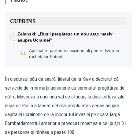
CUPRINS
Zelenski: „Rușii pregătesc un nou atac masiv
1
asupra Ucrainei”
Apel către partenerii occidentali pentru livrarea
1.1
rachetelor Patriot
În discursul său de seară, liderul de la Kiev a declarat că
serviciile de informaţii ucrainene au semnalat pregătirea de
către Moscova a unui nou val de atacuri, la doar câteva zile
după ce Rusia a lansat cel mai amplu atac aerian asupra
capitalei ucrainene de la începutul invaziei pe scară largă.
Bombardamentul anterior a provocat moartea a cel puţin 31
de persoane şi rănirea a peste 100.