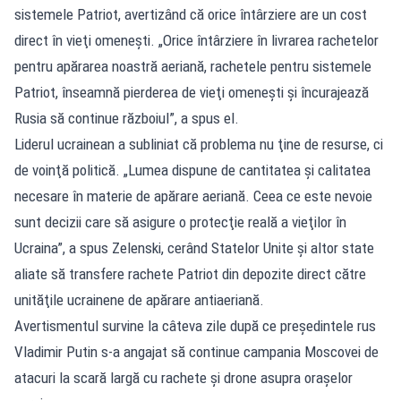
sistemele Patriot, avertizând că orice întârziere are un cost
direct în vieţi omeneşti. „Orice întârziere în livrarea rachetelor
pentru apărarea noastră aeriană, rachetele pentru sistemele
Patriot, înseamnă pierderea de vieţi omeneşti şi încurajează
Rusia să continue războiul”, a spus el.
Liderul ucrainean a subliniat că problema nu ţine de resurse, ci
de voinţă politică. „Lumea dispune de cantitatea şi calitatea
necesare în materie de apărare aeriană. Ceea ce este nevoie
sunt decizii care să asigure o protecţie reală a vieţilor în
Ucraina”, a spus Zelenski, cerând Statelor Unite şi altor state
aliate să transfere rachete Patriot din depozite direct către
unităţile ucrainene de apărare antiaeriană.
Avertismentul survine la câteva zile după ce preşedintele rus
Vladimir Putin s-a angajat să continue campania Moscovei de
atacuri la scară largă cu rachete şi drone asupra oraşelor