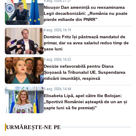
4 aug. 2026, 21:27
Nicușor Dan amenință cu reexaminarea
Legii decarbonizării: „România nu poate
pierde miliarde din PNRR”
4 aug. 2026, 16:19
Dominic Fritz își păstrează mandatul de
primar, dar va avea salariul redus timp de
șase luni
3 aug. 2026, 16:22
Decizie nefavorabilă pentru Diana
Șoșoacă la Tribunalul UE. Suspendarea
ridicării imunității, respinsă
3 aug. 2026, 14:44
Elisabeta Lipă, apel către Ilie Bolojan:
„Sportivii României așteaptă de un an și
șapte luni să fie premiați”
URMĂREȘTE-NE PE