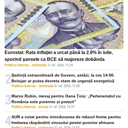
Eurostat: Rata inflaţiei a urcat până la 2,9% în iulie,
sporind şansele ca BCE să majoreze dobânda
Politica Interna - nationala
·
31 iul. 2026, 13:29
2
Ședință extraordinară de Guvern, astăzi, la ora 14:00.
Bolojan ar putea decreta stare de urgență energetică
Politica Interna - nationala
-
31 iul. 2026, 13:40
3
Marco Rubio, mesaj pentru Oana Țoiu: „Parteneriatul cu
România este puternic și prețuit”
Politica Interna - locala
-
31 iul. 2026, 14:37
4
AUR a votat pentru introducerea de măsuri ferme pentru
limitarea răspândirii virusului pestei porcine africane
Politica Interna - nationala
-
31 iul. 2026, 14:55