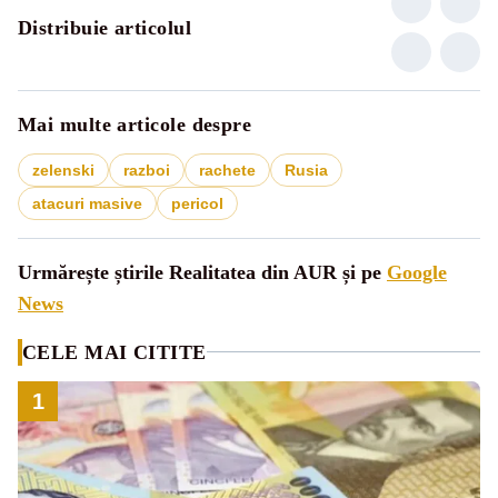
Distribuie articolul
Mai multe articole despre
zelenski
razboi
rachete
Rusia
atacuri masive
pericol
Urmărește știrile Realitatea din AUR și pe
Google
News
CELE MAI CITITE
1