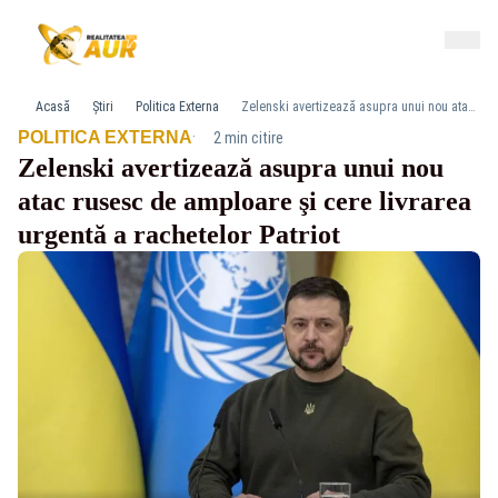
Acasă
Știri
Politica Externa
Zelenski avertizează asupra unui nou atac rusesc de amploare şi cere livrarea urgentă a rachetelor Patriot
·
POLITICA EXTERNA
2 min citire
Zelenski avertizează asupra unui nou
atac rusesc de amploare şi cere livrarea
urgentă a rachetelor Patriot