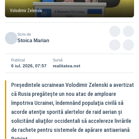
Volodimir Zelenski
Scris de
Stoica Marian
Publicat
Sursă
6 iul. 2026, 07:57
realitatea.net
Preşedintele ucrainean Volodimir Zelenski a avertizat
că Rusia pregăteşte un nou atac de amploare
împotriva Ucrainei, îndemnând populaţia civilă să
acorde atenţie sporită alertelor de raid aerian şi
solicitând aliaţilor occidentali să accelereze livrările
de rachete pentru sistemele de apărare antiaeriană
Patriot.