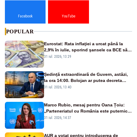
Facebook
YouTube
POPULAR
Eurostat: Rata inflaţiei a urcat până la
2,9% în iulie, sporind şansele ca BCE să
majoreze dobânda
31 iul. 2026, 13:29
Ședință extraordinară de Guvern, astăzi,
la ora 14:00. Bolojan ar putea decreta
stare de urgență energetică
31 iul. 2026, 13:40
Marco Rubio, mesaj pentru Oana Țoiu:
„Parteneriatul cu România este puternic
și prețuit”
31 iul. 2026, 14:37
AUR a votat pentru introducerea de