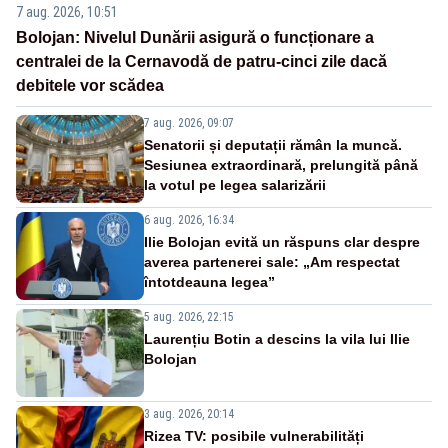
7 aug. 2026, 10:51
Bolojan: Nivelul Dunării asigură o funcționare a
centralei de la Cernavodă de patru-cinci zile dacă
debitele vor scădea
7 aug. 2026, 09:07
Senatorii și deputații rămân la muncă.
Sesiunea extraordinară, prelungită până
la votul pe legea salarizării
6 aug. 2026, 16:34
Ilie Bolojan evită un răspuns clar despre
averea partenerei sale: „Am respectat
întotdeauna legea”
5 aug. 2026, 22:15
Laurențiu Botin a descins la vila lui Ilie
Bolojan
3 aug. 2026, 20:14
Rizea TV: posibile vulnerabilități