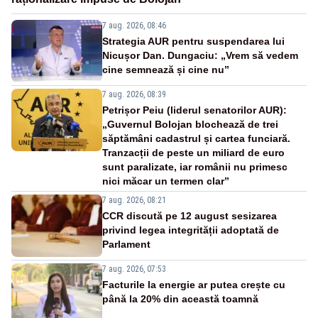
7 aug. 2026, 08:46
Strategia AUR pentru suspendarea lui
Nicușor Dan. Dungaciu: „Vrem să vedem
cine semnează și cine nu”
7 aug. 2026, 08:39
Petrișor Peiu (liderul senatorilor AUR):
„Guvernul Bolojan blochează de trei
săptămâni cadastrul și cartea funciară.
Tranzacții de peste un miliard de euro
sunt paralizate, iar românii nu primesc
nici măcar un termen clar”
7 aug. 2026, 08:21
CCR discută pe 12 august sesizarea
privind legea integrității adoptată de
Parlament
7 aug. 2026, 07:53
Facturile la energie ar putea crește cu
până la 20% din această toamnă