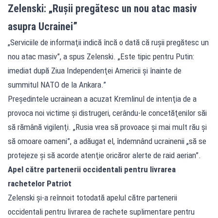
Zelenski: „Rușii pregătesc un nou atac masiv
asupra Ucrainei”
„Serviciile de informaţii indică încă o dată că ruşii pregătesc un
nou atac masiv”, a spus Zelenski. „Este tipic pentru Putin:
imediat după Ziua Independenţei Americii şi înainte de
summitul NATO de la Ankara.”
Preşedintele ucrainean a acuzat Kremlinul de intenţia de a
provoca noi victime şi distrugeri, cerându-le concetăţenilor săi
să rămână vigilenţi. „Rusia vrea să provoace şi mai mult rău şi
să omoare oameni”, a adăugat el, îndemnând ucrainenii „să se
protejeze şi să acorde atenţie oricăror alerte de raid aerian”.
Apel către partenerii occidentali pentru livrarea
rachetelor Patriot
Zelenski şi-a reînnoit totodată apelul către partenerii
occidentali pentru livrarea de rachete suplimentare pentru