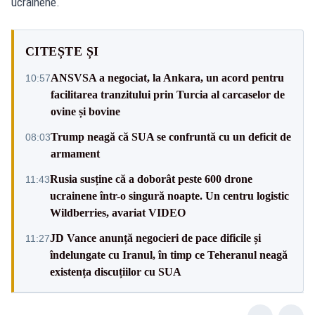
ucrainene.
CITEȘTE ȘI
ANSVSA a negociat, la Ankara, un acord pentru
10:57
facilitarea tranzitului prin Turcia al carcaselor de
ovine și bovine
Trump neagă că SUA se confruntă cu un deficit de
08:03
armament
Rusia susține că a doborât peste 600 drone
11:43
ucrainene într-o singură noapte. Un centru logistic
Wildberries, avariat VIDEO
JD Vance anunță negocieri de pace dificile și
11:27
îndelungate cu Iranul, în timp ce Teheranul neagă
existența discuțiilor cu SUA