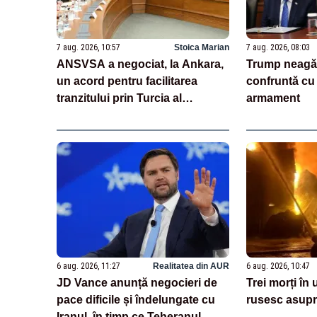
7 aug. 2026, 10:57
Stoica Marian
7 aug. 2026, 08:03
ANSVSA a negociat, la Ankara,
Trump neagă
un acord pentru facilitarea
confruntă cu 
tranzitului prin Turcia al
armament
carcaselor de ovine și bovine
6 aug. 2026, 11:27
Realitatea din AUR
6 aug. 2026, 10:47
JD Vance anunță negocieri de
Trei morți în
pace dificile și îndelungate cu
rusesc asupr
Iranul, în timp ce Teheranul