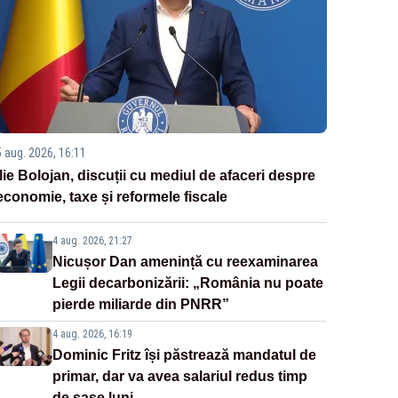
5 aug. 2026, 16:11
Ilie Bolojan, discuții cu mediul de afaceri despre
economie, taxe și reformele fiscale
4 aug. 2026, 21:27
Nicușor Dan amenință cu reexaminarea
Legii decarbonizării: „România nu poate
pierde miliarde din PNRR”
4 aug. 2026, 16:19
Dominic Fritz își păstrează mandatul de
primar, dar va avea salariul redus timp
de șase luni