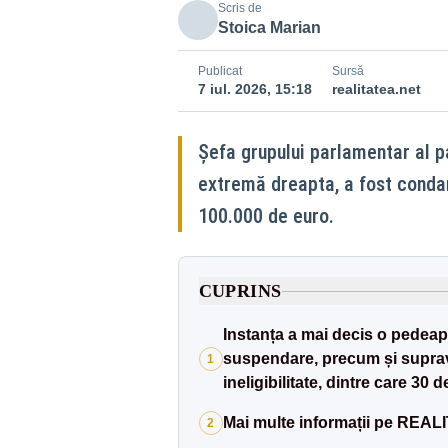
Scris de
Stoica Marian
Publicat
Sursă
7 iul. 2026, 15:18
realitatea.net
Șefa grupului parlamentar al 
extremă dreapta, a fost condam
100.000 de euro.
CUPRINS
Instanța a mai decis o pedeaps
suspendare, precum și suprave
1
ineligibilitate, dintre care 3
Mai multe informații pe REA
2