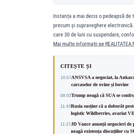
Instanța a mai decis o pedeapsă de tr
precum și supraveghere electronică. Ac
care 30 de luni cu suspendare, con
Mai multe informații pe
REALITATEA.
CITEȘTE ȘI
ANSVSA a negociat, la Ankara, 
10:57
carcaselor de ovine și bovine
Trump neagă că SUA se confru
08:03
Rusia susține că a doborât pes
11:43
logistic Wildberries, avariat 
JD Vance anunță negocieri de pa
11:27
neagă existența discuțiilor cu 