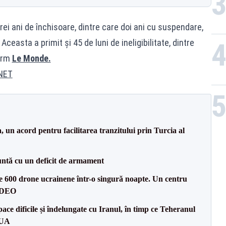
ei ani de închisoare, dintre care doi ani cu suspendare,
easta a primit și 45 de luni de ineligibilitate, dintre
form
Le Monde.
NET
un acord pentru facilitarea tranzitului prin Turcia al
ntă cu un deficit de armament
te 600 drone ucrainene într-o singură noapte. Un centru
VIDEO
ce dificile și îndelungate cu Iranul, în timp ce Teheranul
SUA