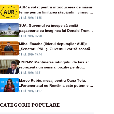
AUR a votat pentru introducerea de măsuri
ferme pentru limitarea răspândirii virusului
pestei porcine africane
31 iul. 2026, 14:55
SUA: Guvernul va începe să emită
paşapoarte cu imaginea lui Donald Trump
începând cu 8 august
31 iul. 2026, 15:20
Mihai Enache (liderul deputaților AUR):
„Senatorii PNL și Guvernul vor să scoată
la vânzare bunuri publice pentru a stinge
31 iul. 2026, 15:44
datoriile pentru vaccinurile Pfizer!”
UMPMV: Menținerea ratingului de țară ar
reprezenta un semnal pozitiv pentru
România. Autoritățile trebuie să continue
31 iul. 2026, 15:51
consolidarea stabilității economice și
Marco Rubio, mesaj pentru Oana Țoiu:
financiare
„Parteneriatul cu România este puternic și
prețuit”
31 iul. 2026, 14:37
CATEGORII POPULARE