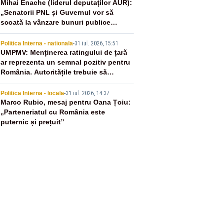
3
Mihai Enache (liderul deputaților AUR):
„Senatorii PNL și Guvernul vor să
scoată la vânzare bunuri publice
pentru a stinge datoriile pentru
4
vaccinurile Pfizer!”
Politica Interna - nationala
-
31 iul. 2026, 15:51
UMPMV: Menținerea ratingului de țară
ar reprezenta un semnal pozitiv pentru
România. Autoritățile trebuie să
continue consolidarea stabilității
5
economice și financiare
Politica Interna - locala
-
31 iul. 2026, 14:37
Marco Rubio, mesaj pentru Oana Țoiu:
„Parteneriatul cu România este
puternic și prețuit”