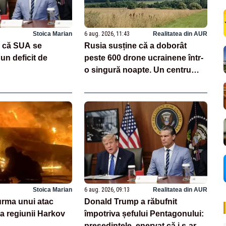
Stoica Marian
6 aug. 2026, 11:43
Realitatea din AUR
 că SUA se
Rusia susține că a doborât
un deficit de
peste 600 drone ucrainene într-
o singură noapte. Un centru
logistic Wildberries, avariat
VIDEO
Stoica Marian
6 aug. 2026, 09:13
Realitatea din AUR
 urma unui atac
Donald Trump a răbufnit
a regiunii Harkov
împotriva șefului Pentagonului:
președintele, enervat că i s-ar fi