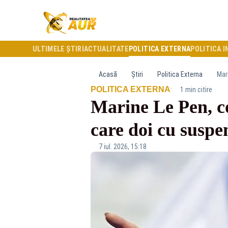
ULTIMELE ȘTIRI
ACTUALITATE
POLITICA EXTERNA
POLITICA I
Acasă
Știri
Politica Externa
Mar
·
POLITICA EXTERNA
1 min citire
Marine Le Pen, co
care doi cu suspe
7 iul. 2026, 15:18