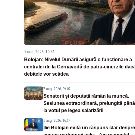
7 aug. 2026, 10:51
Bolojan: Nivelul Dunării asigură o funcționare a
centralei de la Cernavodă de patru-cinci zile dac
debitele vor scădea
7 aug. 2026, 09:07
Senatorii și deputații rămân la muncă.
Sesiunea extraordinară, prelungită până
la votul pe legea salarizării
6 aug. 2026, 16:34
Ilie Bolojan evită un răspuns clar despre
averea partenerei sale: „Am respectat