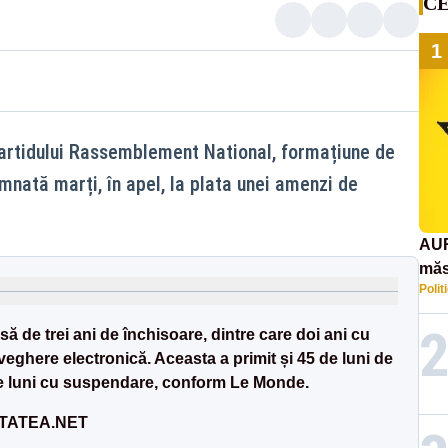
CE
1
partidului Rassemblement National, formațiune de
nată marți, în apel, la plata unei amenzi de
AUR
măs
Polit
răsp
afr
ă de trei ani de închisoare, dintre care doi ani cu
ghere electronică. Aceasta a primit și 45 de luni de
0 de luni cu suspendare, conform Le Monde.
LITATEA.NET