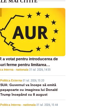
LE MAI CITITE
 a votat pentru introducerea de
uri ferme pentru limitarea
ica Interna - nationala
·
31 iul. 2026, 14:55
ândirii virusului pestei porcine
icane
2
Politica Externa
-
31 iul. 2026, 15:20
SUA: Guvernul va începe să emită
paşapoarte cu imaginea lui Donald
Trump începând cu 8 august
Politica Interna - nationala
-
31 iul. 2026, 15:44