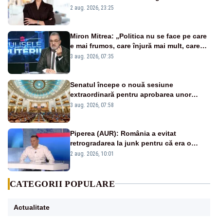
portiță?”
2 aug. 2026, 23:25
Miron Mitrea: „Politica nu se face pe care
e mai frumos, care înjură mai mult, care
țipă mai tare, ci pe proiecte”
3 aug. 2026, 07:35
Senatul începe o nouă sesiune
extraordinară pentru aprobarea unor
jaloane din PNRR
3 aug. 2026, 07:58
Piperea (AUR): România a evitat
retrogradarea la junk pentru că era o
catastrofă pentru bănci și fondurile de
2 aug. 2026, 10:01
pensii
CATEGORII POPULARE
Actualitate