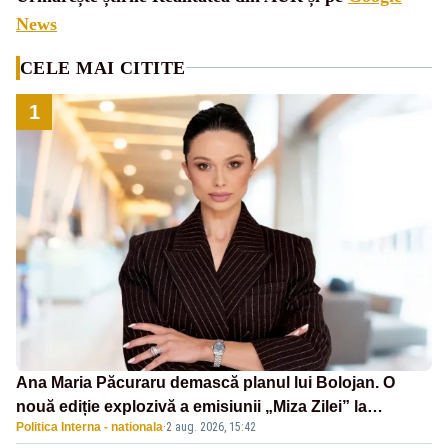
News
CELE MAI CITITE
1
Ana Maria Păcuraru demască planul lui Bolojan. O
nouă ediție explozivă a emisiunii „Miza Zilei” la
Politica Interna - nationala
·
2 aug. 2026, 15:42
Realitatea PLUS