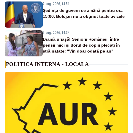
7 aug. 2026, 14:51
Ședința de guvern se amână pentru ora
15:00. Bolojan nu a obținut toate avizele
7 aug. 2026, 14:34
Dramă uriașă! Seniorii României, între
pensii mici și dorul de copiii plecați în
străinătate: "Vin doar odată pe an"
POLITICA INTERNA - LOCALA