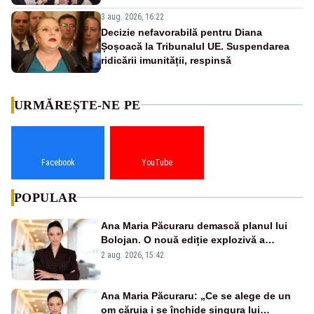
3 aug. 2026, 16:22
Decizie nefavorabilă pentru Diana
Șoșoacă la Tribunalul UE. Suspendarea
ridicării imunității, respinsă
URMĂREȘTE-NE PE
Facebook
YouTube
POPULAR
Ana Maria Păcuraru demască planul lui
Bolojan. O nouă ediție explozivă a
emisiunii „Miza Zilei” la Realitatea PLUS
2 aug. 2026, 15:42
Ana Maria Păcuraru: „Ce se alege de un
om căruia i se închide singura lui