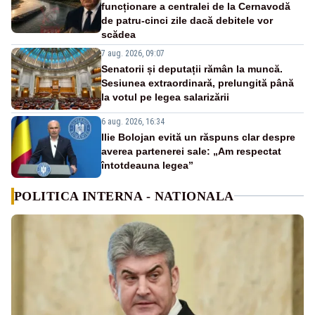
funcționare a centralei de la Cernavodă
de patru-cinci zile dacă debitele vor
scădea
7 aug. 2026, 09:07
Senatorii și deputații rămân la muncă.
Sesiunea extraordinară, prelungită până
la votul pe legea salarizării
6 aug. 2026, 16:34
Ilie Bolojan evită un răspuns clar despre
averea partenerei sale: „Am respectat
întotdeauna legea”
POLITICA INTERNA - NATIONALA