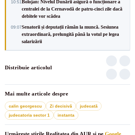
Bolojan: Nivelul Dunării asigură o funcționare a
10:51
centralei de la Cernavodă de patru-cinci zile dacă
debitele vor scădea
Senatorii și deputații rămân la muncă. Sesiunea
09:07
extraordinară, prelungită până la votul pe legea
salarizării
Distribuie articolul
Mai multe articole despre
calin georgescu
Zi decisivă
judecată
judecatoria sector 1
instanta
Urmărește știrile Realitatea din AUR și pe
Google