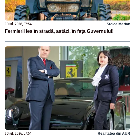
30 iul. 2026, 07:54
Stoica Marian
Fermierii ies în stradă, astăzi, în fața Guvernului!
30 iul. 2026, 07:51
Realitatea din AUR