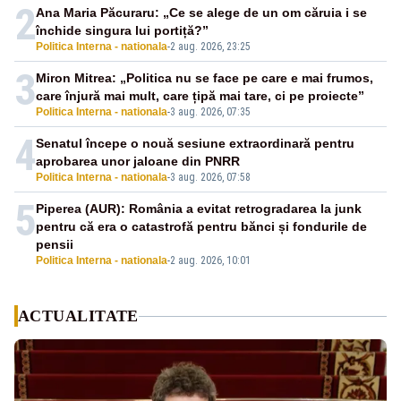
2
Ana Maria Păcuraru: „Ce se alege de un om căruia i se
închide singura lui portiță?”
Politica Interna - nationala
-
2 aug. 2026, 23:25
3
Miron Mitrea: „Politica nu se face pe care e mai frumos,
care înjură mai mult, care țipă mai tare, ci pe proiecte”
Politica Interna - nationala
-
3 aug. 2026, 07:35
4
Senatul începe o nouă sesiune extraordinară pentru
aprobarea unor jaloane din PNRR
Politica Interna - nationala
-
3 aug. 2026, 07:58
5
Piperea (AUR): România a evitat retrogradarea la junk
pentru că era o catastrofă pentru bănci și fondurile de
pensii
Politica Interna - nationala
-
2 aug. 2026, 10:01
ACTUALITATE