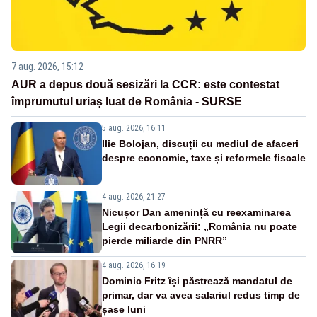
7 aug. 2026, 15:12
AUR a depus două sesizări la CCR: este contestat
împrumutul uriaș luat de România - SURSE
5 aug. 2026, 16:11
Ilie Bolojan, discuții cu mediul de afaceri
despre economie, taxe și reformele fiscale
4 aug. 2026, 21:27
Nicușor Dan amenință cu reexaminarea
Legii decarbonizării: „România nu poate
pierde miliarde din PNRR”
4 aug. 2026, 16:19
Dominic Fritz își păstrează mandatul de
primar, dar va avea salariul redus timp de
șase luni