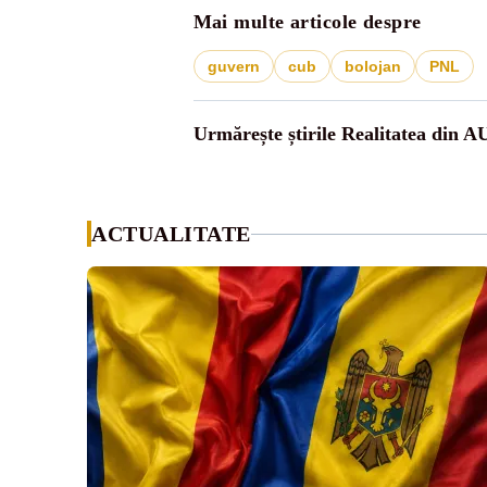
Mai multe articole despre
guvern
cub
bolojan
PNL
Urmărește știrile Realitatea din A
ACTUALITATE