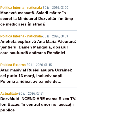
2
Politica Interna - nationala
-
30 iul. 2026, 08:00
Manevră mascată. Salarii mărite în
secret la Ministerul Dezvoltării în timp
ce medicii ies în stradă
3
Politica Interna - nationala
-
30 iul. 2026, 08:09
Ancheta explozivă Ana Maria Păcuraru:
Șantierul Damen Mangalia, dosarul
care scufundă apărarea României
4
Politica Externa
-
30 iul. 2026, 08:15
Atac masiv al Rusiei asupra Ucrainei:
cel puțin 13 morți, inclusiv copii.
Polonia a ridicat avioanele de
vânătoare
5
Actualitate
-
30 iul. 2026, 07:51
Dezvăluiri INCENDIARE marca Rizea TV:
Ion Bazac, în centrul unor noi acuzații
publice