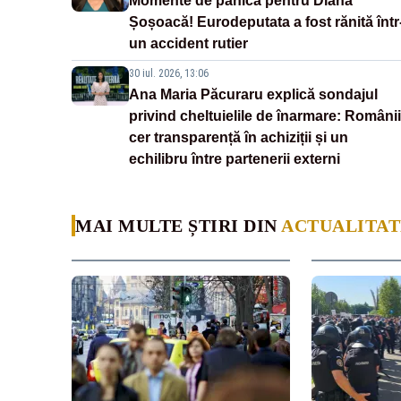
Momente de panică pentru Diana
Șoșoacă! Eurodeputata a fost rănită într
un accident rutier
30 iul. 2026, 13:06
Ana Maria Păcuraru explică sondajul
privind cheltuielile de înarmare: Românii
cer transparență în achiziții și un
echilibru între partenerii externi
MAI MULTE ȘTIRI DIN
ACTUALITAT