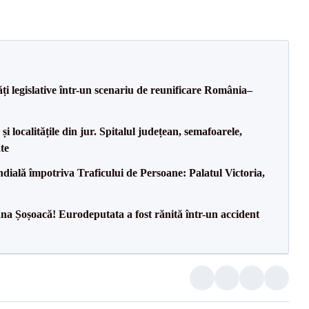
ăți legislative într-un scenariu de reunificare România–
i localitățile din jur. Spitalul județean, semafoarele,
ate
ală împotriva Traficului de Persoane: Palatul Victoria,
a Șoșoacă! Eurodeputata a fost rănită într-un accident