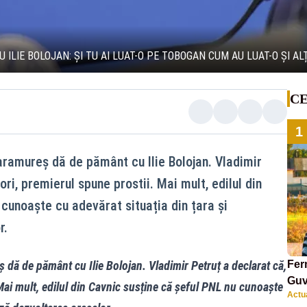
ILIE BOLOJAN: ȘI TU AI LUAT-O PE TOBOGAN CUM AU LUAT-O ȘI ALȚ
CE
1
Maramureș dă de pământ cu Ilie Bolojan. Vladimir
ri, premierul spune prostii. Mai mult, edilul din
 cunoaște cu adevărat situația din țara și
r.
 dă de pământ cu Ilie Bolojan. Vladimir Petruț a declarat că,
Ferm
Guv
Mai mult, edilul din Cavnic susține că șeful PNL nu cunoaște
Actua