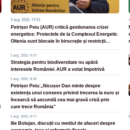
5 aug. 2026, 19:53
Petrișor Peiu (AUR) critică gestionarea crizei
energetice: Proiectele de la Complexul Energetic
Oltenia sunt blocate în birocrație și restricții
legislative
5 aug. 2026, 19:37
Strategia pentru biodiversitate nu apără
interesele României. AUR a votat împotrivă
5 aug. 2026, 18:45
Petrișor Peiu:„Nicușor Dan minte despre
existența unui consens privind trecerea la euro și
încearcă să ascundă cea mai gravă criză prin
l
care trece România”
5 aug. 2026, 16:11
Ilie Bolojan, discuții cu mediul de afaceri despre