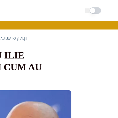
Schimba tema
U LUAT-O ȘI ALȚII
 ILIE
N CUM AU