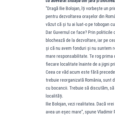
cu adevărat situația din țara și bloche
"Dragă Ilie Bolojan, îți vorbește un pr
pentru dezvoltarea orașelor din Român
văzut că și tu ai luat-o pe tobogan cum
Dar Guvernul ce face? Prin politicile c
blochează de la dezvoltare, iar pe ce
și că nu avem fonduri și nu suntem rent
mare responsabilitate. Te rog prima da
fiecare localitate înainte de a jigni pr
Ceea ce văd acum este fără preceden
trebuie reorganizată România, sunt d
cu bocancii. Trebuie să discutăm, să
localități.
Ilie Bolojan, vezi realitatea. Dacă vrei
avea un eșec mare", spune Vladimir P