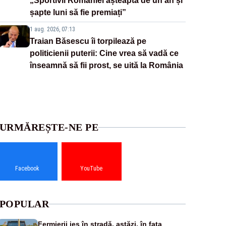
„Sportivii României așteaptă de un an și
șapte luni să fie premiați”
1 aug. 2026, 07:13
Traian Băsescu îi torpilează pe
politicienii puterii: Cine vrea să vadă ce
înseamnă să fii prost, se uită la România
URMĂREȘTE-NE PE
Facebook
YouTube
POPULAR
Fermierii ies în stradă, astăzi, în fața