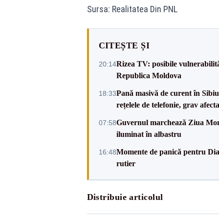
Sursa: Realitatea Din PNL
CITEȘTE ȘI
Rizea TV: posibile vulnerabilit
20:14
Republica Moldova
Pană masivă de curent în Sibiu ș
18:33
rețelele de telefonie, grav afect
Guvernul marchează Ziua Mondi
07:58
iluminat în albastru
Momente de panică pentru Dian
16:48
rutier
Distribuie articolul