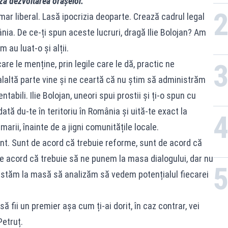
ază dezvoltarea orașelor.
imar liberal. Lasă ipocrizia deoparte. Crează cadrul legal
ia. De ce-ți spun aceste lucruri, dragă Ilie Bolojan? Am
 au luat-o și alții.
are le menține, prin legile care le dă, practic ne
alaltă parte vine și ne ceartă că nu știm să administrăm
abili. Ilie Bolojan, uneori spui prostii și ți-o spun cu
tă du-te în teritoriu în România și uită-te exact la
imarii, înainte de a jigni comunitățile locale.
t. Sunt de acord că trebuie reforme, sunt de acord că
e acord că trebuie să ne punem la masa dialogului, dar nu
 stăm la masă să analizăm să vedem potențialul fiecarei
 să fii un premier așa cum ți-ai dorit, în caz contrar, vei
etruț.