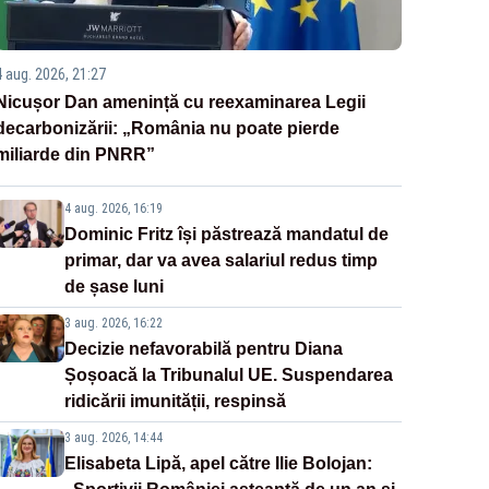
4 aug. 2026, 21:27
Nicușor Dan amenință cu reexaminarea Legii
decarbonizării: „România nu poate pierde
miliarde din PNRR”
4 aug. 2026, 16:19
Dominic Fritz își păstrează mandatul de
primar, dar va avea salariul redus timp
de șase luni
3 aug. 2026, 16:22
Decizie nefavorabilă pentru Diana
Șoșoacă la Tribunalul UE. Suspendarea
ridicării imunității, respinsă
3 aug. 2026, 14:44
Elisabeta Lipă, apel către Ilie Bolojan: