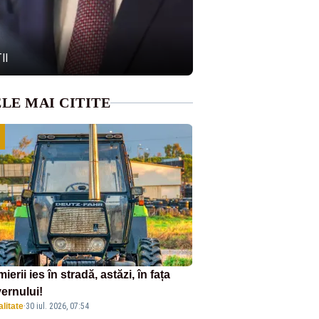
II
LE MAI CITITE
ierii ies în stradă, astăzi, în fața
ernului!
litate
·
30 iul. 2026, 07:54