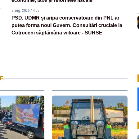
economie, taxe și reformele fiscale
-
5 aug. 2026, 14:55
PSD, UDMR și aripa conservatoare din PNL ar
putea forma noul Guvern. Consultări cruciale la
Cotroceni săptămâna viitoare - SURSE
E