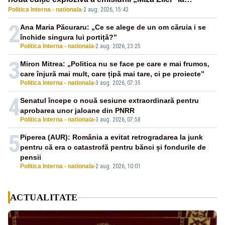
Politica Interna - nationala
·
2 aug. 2026, 15:42
Realitatea PLUS
2
Ana Maria Păcuraru: „Ce se alege de un om căruia i se
închide singura lui portiță?”
Politica Interna - nationala
-
2 aug. 2026, 23:25
3
Miron Mitrea: „Politica nu se face pe care e mai frumos,
care înjură mai mult, care țipă mai tare, ci pe proiecte”
Politica Interna - nationala
-
3 aug. 2026, 07:35
4
Senatul începe o nouă sesiune extraordinară pentru
aprobarea unor jaloane din PNRR
Politica Interna - nationala
-
3 aug. 2026, 07:58
5
Piperea (AUR): România a evitat retrogradarea la junk
pentru că era o catastrofă pentru bănci și fondurile de
pensii
Politica Interna - nationala
-
2 aug. 2026, 10:01
ACTUALITATE