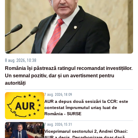
8 aug. 2026, 10:38
România își păstrează ratingul recomandat investițiilor.
Un semnal pozitiv, dar și un avertisment pentru
autorități
7 aug. 2026, 18:09
AUR a depus două sesizări la CCR: este
contestat împrumutul uriaș luat de
România - SURSE
7 aug. 2026, 15:31
Viceprimarul sectorului 2, Andrei Ohaci:
AUR a decis. Decarbonizare doar dacă