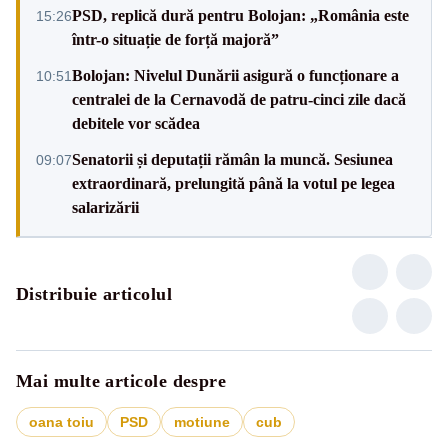
PSD, replică dură pentru Bolojan: „România este
15:26
într-o situație de forță majoră”
Bolojan: Nivelul Dunării asigură o funcționare a
10:51
centralei de la Cernavodă de patru-cinci zile dacă
debitele vor scădea
Senatorii și deputații rămân la muncă. Sesiunea
09:07
extraordinară, prelungită până la votul pe legea
salarizării
Distribuie articolul
Mai multe articole despre
oana toiu
PSD
motiune
cub