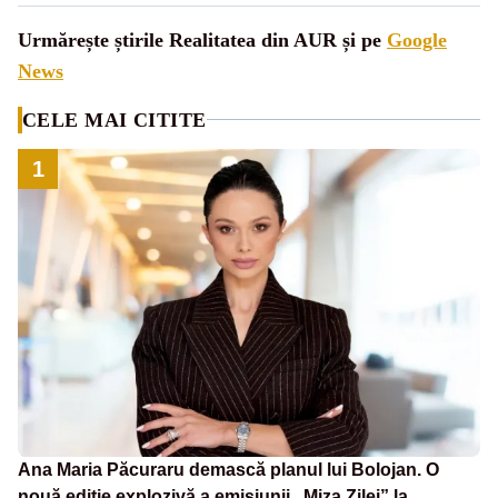
Urmărește știrile Realitatea din AUR și pe
Google
News
CELE MAI CITITE
1
Ana Maria Păcuraru demască planul lui Bolojan. O
nouă ediție explozivă a emisiunii „Miza Zilei” la