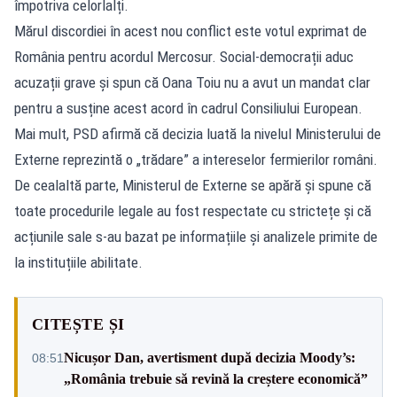
împotriva celorlalți.
Mărul discordiei în acest nou conflict este votul exprimat de
România pentru acordul Mercosur. Social-democrații aduc
acuzații grave și spun că Oana Toiu nu a avut un mandat clar
pentru a susține acest acord în cadrul Consiliului European.
Mai mult, PSD afirmă că decizia luată la nivelul Ministerului de
Externe reprezintă o „trădare” a intereselor fermierilor români.
De cealaltă parte, Ministerul de Externe se apără și spune că
toate procedurile legale au fost respectate cu strictețe și că
acțiunile sale s-au bazat pe informațiile și analizele primite de
la instituțiile abilitate.
CITEȘTE ȘI
Nicușor Dan, avertisment după decizia Moody’s:
08:51
„România trebuie să revină la creștere economică”