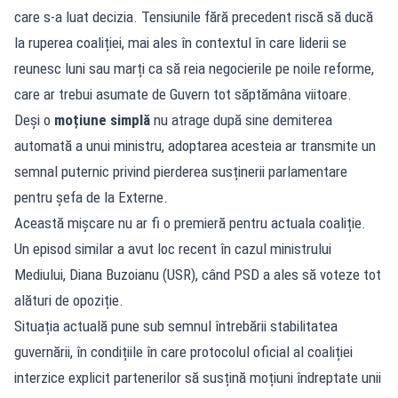
care s-a luat decizia. Tensiunile fără precedent riscă să ducă
la ruperea coaliției, mai ales în contextul în care liderii se
reunesc luni sau marți ca să reia negocierile pe noile reforme,
care ar trebui asumate de Guvern tot săptămâna viitoare.
Deși o
moțiune simplă
nu atrage după sine demiterea
automată a unui ministru, adoptarea acesteia ar transmite un
semnal puternic privind pierderea susținerii parlamentare
pentru șefa de la Externe.
Această mișcare nu ar fi o premieră pentru actuala coaliție.
Un episod similar a avut loc recent în cazul ministrului
Mediului, Diana Buzoianu (USR), când PSD a ales să voteze tot
alături de opoziție.
Situația actuală pune sub semnul întrebării stabilitatea
guvernării, în condițiile în care protocolul oficial al coaliției
interzice explicit partenerilor să susțină moțiuni îndreptate unii