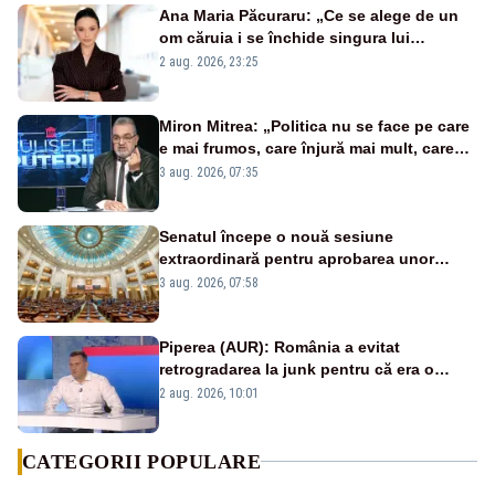
Ana Maria Păcuraru: „Ce se alege de un
om căruia i se închide singura lui
portiță?”
2 aug. 2026, 23:25
Miron Mitrea: „Politica nu se face pe care
e mai frumos, care înjură mai mult, care
țipă mai tare, ci pe proiecte”
3 aug. 2026, 07:35
Senatul începe o nouă sesiune
extraordinară pentru aprobarea unor
jaloane din PNRR
3 aug. 2026, 07:58
Piperea (AUR): România a evitat
retrogradarea la junk pentru că era o
catastrofă pentru bănci și fondurile de
2 aug. 2026, 10:01
pensii
CATEGORII POPULARE