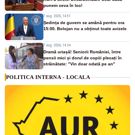
punem ceva în loc!
7 aug. 2026, 14:51
Ședința de guvern se amână pentru ora
15:00. Bolojan nu a obținut toate avizele
7 aug. 2026, 14:34
Dramă uriașă! Seniorii României, între
pensii mici și dorul de copiii plecați în
străinătate: "Vin doar odată pe an"
POLITICA INTERNA - LOCALA