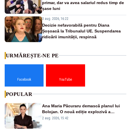
primar, dar va avea salariul redus timp de
șase luni
3 aug. 2026, 16:22
Decizie nefavorabilă pentru Diana
Șoșoacă la Tribunalul UE. Suspendarea
ridicării imunității, respinsă
URMĂREȘTE-NE PE
Facebook
YouTube
POPULAR
Ana Maria Păcuraru demască planul lui
Bolojan. O nouă ediție explozivă a
emisiunii „Miza Zilei” la Realitatea PLUS
2 aug. 2026, 15:42