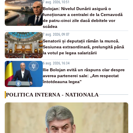
7 aug. 2026, 10:51
Bolojan: Nivelul Dunării asigură o
funcționare a centralei de la Cernavodă
de patru-cinci zile dacă debitele vor
scădea
7 aug. 2026, 09:07
Senatorii și deputații rămân la muncă.
Sesiunea extraordinară, prelungită până
la votul pe legea salarizării
6 aug. 2026, 16:34
Ilie Bolojan evită un răspuns clar despre
averea partenerei sale: „Am respectat
întotdeauna legea”
POLITICA INTERNA - NATIONALA