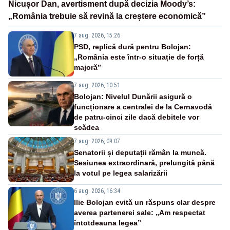
Nicușor Dan, avertisment după decizia Moody’s:
„România trebuie să revină la creștere economică”
7 aug. 2026, 15:26
PSD, replică dură pentru Bolojan:
„România este într-o situație de forță
majoră”
7 aug. 2026, 10:51
Bolojan: Nivelul Dunării asigură o
funcționare a centralei de la Cernavodă
de patru-cinci zile dacă debitele vor
scădea
7 aug. 2026, 09:07
Senatorii și deputații rămân la muncă.
Sesiunea extraordinară, prelungită până
la votul pe legea salarizării
6 aug. 2026, 16:34
Ilie Bolojan evită un răspuns clar despre
averea partenerei sale: „Am respectat
întotdeauna legea”