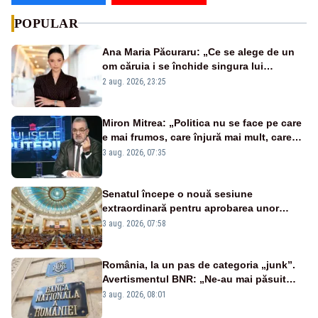
POPULAR
Ana Maria Păcuraru: „Ce se alege de un
om căruia i se închide singura lui
portiță?”
2 aug. 2026, 23:25
Miron Mitrea: „Politica nu se face pe care
e mai frumos, care înjură mai mult, care
țipă mai tare, ci pe proiecte”
3 aug. 2026, 07:35
Senatul începe o nouă sesiune
extraordinară pentru aprobarea unor
jaloane din PNRR
3 aug. 2026, 07:58
România, la un pas de categoria „junk”.
Avertismentul BNR: „Ne-au mai păsuit
pentru câteva luni”
3 aug. 2026, 08:01