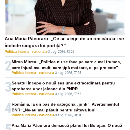
Ana Maria Păcuraru: „Ce se alege de un om căruia i se
închide singura lui portiță?”
Politica Interna - nationala
·
2 aug. 2026, 23:25
2
Miron Mitrea: „Politica nu se face pe care e mai frumos,
care înjură mai mult, care țipă mai tare, ci pe proiecte”
Politica Interna - nationala
-
3 aug. 2026, 07:35
3
Senatul începe o nouă sesiune extraordinară pentru
aprobarea unor jaloane din PNRR
Politica Interna - nationala
-
3 aug. 2026, 07:58
4
România, la un pas de categoria „junk”. Avertismentul
BNR: „Ne-au mai păsuit pentru câteva luni”
Politica Interna - nationala
-
3 aug. 2026, 08:01
5
Ana Maria Păcuraru demască planul lui Bolojan. O nouă