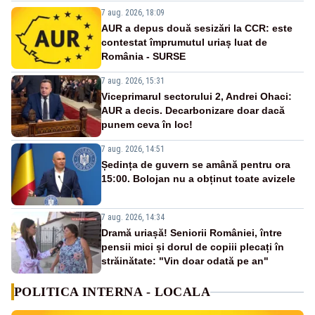
7 aug. 2026, 18:09
AUR a depus două sesizări la CCR: este
contestat împrumutul uriaș luat de
România - SURSE
7 aug. 2026, 15:31
Viceprimarul sectorului 2, Andrei Ohaci:
AUR a decis. Decarbonizare doar dacă
punem ceva în loc!
7 aug. 2026, 14:51
Ședința de guvern se amână pentru ora
15:00. Bolojan nu a obținut toate avizele
7 aug. 2026, 14:34
Dramă uriașă! Seniorii României, între
pensii mici și dorul de copiii plecați în
străinătate: "Vin doar odată pe an"
POLITICA INTERNA - LOCALA