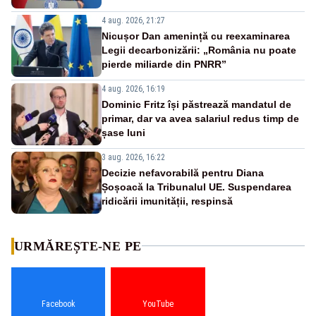
4 aug. 2026, 21:27
Nicușor Dan amenință cu reexaminarea
Legii decarbonizării: „România nu poate
pierde miliarde din PNRR”
4 aug. 2026, 16:19
Dominic Fritz își păstrează mandatul de
primar, dar va avea salariul redus timp de
șase luni
3 aug. 2026, 16:22
Decizie nefavorabilă pentru Diana
Șoșoacă la Tribunalul UE. Suspendarea
ridicării imunității, respinsă
URMĂREȘTE-NE PE
Facebook
YouTube