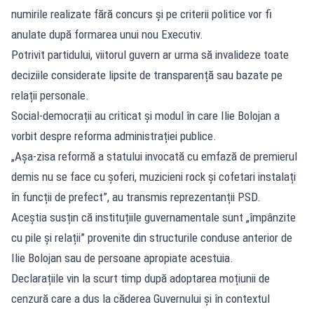
numirile realizate fără concurs și pe criterii politice vor fi
anulate după formarea unui nou Executiv.
Potrivit partidului, viitorul guvern ar urma să invalideze toate
deciziile considerate lipsite de transparență sau bazate pe
relații personale.
Social-democrații au criticat și modul în care Ilie Bolojan a
vorbit despre reforma administrației publice.
„Așa-zisa reformă a statului invocată cu emfază de premierul
demis nu se face cu șoferi, muzicieni rock și cofetari instalați
în funcții de prefect”, au transmis reprezentanții PSD.
Aceștia susțin că instituțiile guvernamentale sunt „împânzite
cu pile și relații” provenite din structurile conduse anterior de
Ilie Bolojan sau de persoane apropiate acestuia.
Declarațiile vin la scurt timp după adoptarea moțiunii de
cenzură care a dus la căderea Guvernului și în contextul