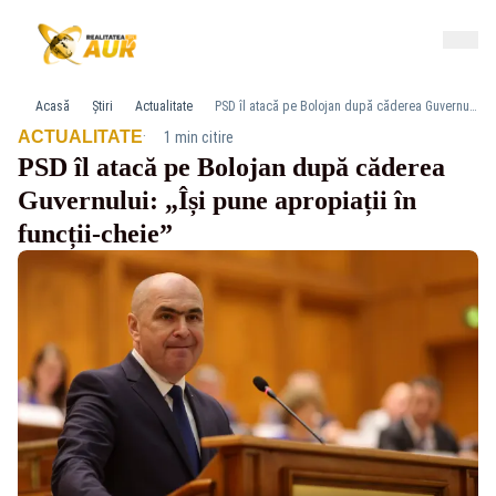
Acasă
Știri
Actualitate
PSD îl atacă pe Bolojan după căderea Guvernului: „Își pune apropiații în funcții-cheie”
·
ACTUALITATE
1 min citire
PSD îl atacă pe Bolojan după căderea
Guvernului: „Își pune apropiații în
funcții-cheie”