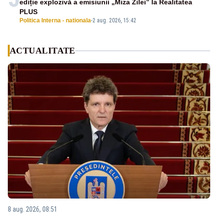
ediție explozivă a emisiunii „Miza Zilei” la Realitatea
PLUS
Politica Interna - nationala
-
2 aug. 2026, 15:42
ACTUALITATE
8 aug. 2026, 08:51