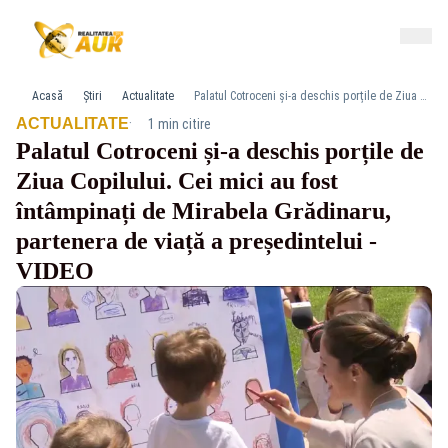
Acasă
Știri
Actualitate
Palatul Cotroceni și-a deschis porțile de Ziua Copilului. Cei mici au fost întâmpinați de Mirabela Grădinaru, partenera de viață a președintelui -VIDEO
·
ACTUALITATE
1 min citire
Palatul Cotroceni și-a deschis porțile de
Ziua Copilului. Cei mici au fost
întâmpinați de Mirabela Grădinaru,
partenera de viață a președintelui -
VIDEO