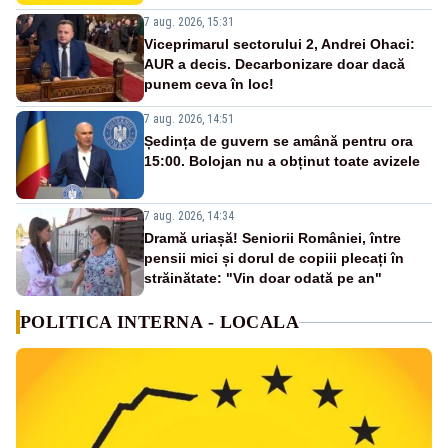
7 aug. 2026, 15:31
Viceprimarul sectorului 2, Andrei Ohaci:
AUR a decis. Decarbonizare doar dacă
punem ceva în loc!
7 aug. 2026, 14:51
Ședința de guvern se amână pentru ora
15:00. Bolojan nu a obținut toate avizele
7 aug. 2026, 14:34
Dramă uriașă! Seniorii României, între
pensii mici și dorul de copiii plecați în
străinătate: "Vin doar odată pe an"
POLITICA INTERNA - LOCALA