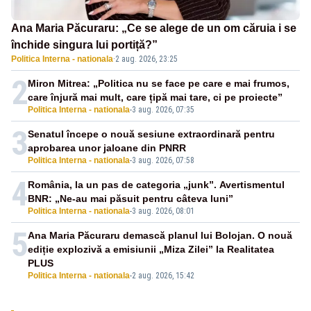
Ana Maria Păcuraru: „Ce se alege de un om căruia i se
închide singura lui portiță?”
Politica Interna - nationala
·
2 aug. 2026, 23:25
2
Miron Mitrea: „Politica nu se face pe care e mai frumos,
care înjură mai mult, care țipă mai tare, ci pe proiecte”
Politica Interna - nationala
-
3 aug. 2026, 07:35
3
Senatul începe o nouă sesiune extraordinară pentru
aprobarea unor jaloane din PNRR
Politica Interna - nationala
-
3 aug. 2026, 07:58
4
România, la un pas de categoria „junk”. Avertismentul
BNR: „Ne-au mai păsuit pentru câteva luni”
Politica Interna - nationala
-
3 aug. 2026, 08:01
5
Ana Maria Păcuraru demască planul lui Bolojan. O nouă
ediție explozivă a emisiunii „Miza Zilei” la Realitatea
PLUS
Politica Interna - nationala
-
2 aug. 2026, 15:42