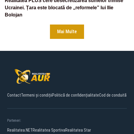
Realitatea PLUS cere desecretizarea sumelor trimise
Ucrainei. Țara este blocată de „reformele” lui Ilie
Bolojan
Mai Multe
Contact
Termeni și condiții
Politică de confidențialitate
Cod de conduită
Parteneri:
Realitatea.NET
Realitatea Sportiva
Realitatea Star