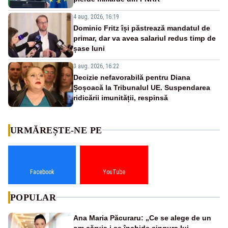
4 aug. 2026, 16:19
Dominic Fritz își păstrează mandatul de
primar, dar va avea salariul redus timp de
șase luni
3 aug. 2026, 16:22
Decizie nefavorabilă pentru Diana
Șoșoacă la Tribunalul UE. Suspendarea
ridicării imunității, respinsă
URMĂREȘTE-NE PE
Facebook
YouTube
POPULAR
Ana Maria Păcuraru: „Ce se alege de un
om căruia i se închide singura lui