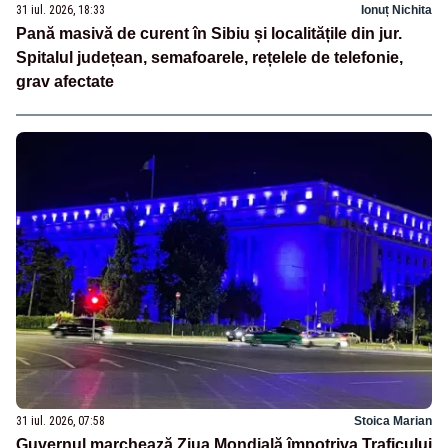
31 iul. 2026, 18:33
Ionuț Nichita
Pană masivă de curent în Sibiu și localitățile din jur.
Spitalul județean, semafoarele, rețelele de telefonie,
grav afectate
31 iul. 2026, 07:58
Stoica Marian
Guvernul marchează Ziua Mondială împotriva Traficului