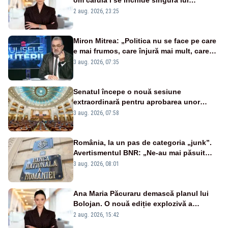
portiță?”
2 aug. 2026, 23:25
Miron Mitrea: „Politica nu se face pe care
e mai frumos, care înjură mai mult, care
țipă mai tare, ci pe proiecte”
3 aug. 2026, 07:35
Senatul începe o nouă sesiune
extraordinară pentru aprobarea unor
jaloane din PNRR
3 aug. 2026, 07:58
România, la un pas de categoria „junk”.
Avertismentul BNR: „Ne-au mai păsuit
pentru câteva luni”
3 aug. 2026, 08:01
Ana Maria Păcuraru demască planul lui
Bolojan. O nouă ediție explozivă a
emisiunii „Miza Zilei” la Realitatea PLUS
2 aug. 2026, 15:42