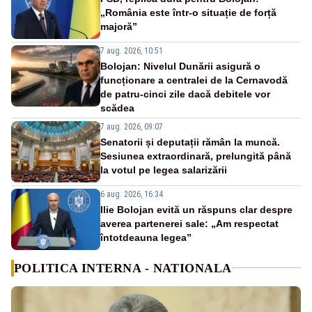
„România este într-o situație de forță
majoră”
7 aug. 2026, 10:51
Bolojan: Nivelul Dunării asigură o
funcționare a centralei de la Cernavodă
de patru-cinci zile dacă debitele vor
scădea
7 aug. 2026, 09:07
Senatorii și deputații rămân la muncă.
Sesiunea extraordinară, prelungită până
la votul pe legea salarizării
6 aug. 2026, 16:34
Ilie Bolojan evită un răspuns clar despre
averea partenerei sale: „Am respectat
întotdeauna legea”
POLITICA INTERNA - NATIONALA