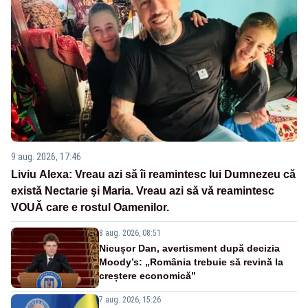
9 aug. 2026, 17:46
Liviu Alexa: Vreau azi sǎ îi reamintesc lui Dumnezeu cǎ
existǎ Nectarie şi Maria. Vreau azi sǎ vǎ reamintesc
VOUǍ care e rostul Oamenilor.
8 aug. 2026, 08:51
Nicușor Dan, avertisment după decizia
Moody’s: „România trebuie să revină la
creștere economică”
7 aug. 2026, 15:26