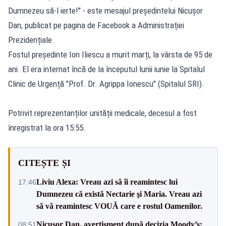
Dumnezeu să-l ierte!" - este mesajul președintelui Nicușor
Dan, publicat pe pagina de Facebook a Administrației
Prezidențiale.
Fostul președinte Ion Iliescu a murit marți, la vârsta de 95 de
ani. El era internat încă de la începutul lunii iunie la Spitalul
Clinic de Urgență "Prof. Dr. Agrippa Ionescu" (Spitalul SRI).
Potrivit reprezentanților unității medicale, decesul a fost
înregistrat la ora 15:55.
CITEȘTE ȘI
Liviu Alexa: Vreau azi sǎ îi reamintesc lui
17:46
Dumnezeu cǎ existǎ Nectarie şi Maria. Vreau azi
sǎ vǎ reamintesc VOUǍ care e rostul Oamenilor.
Nicușor Dan, avertisment după decizia Moody’s:
08:51