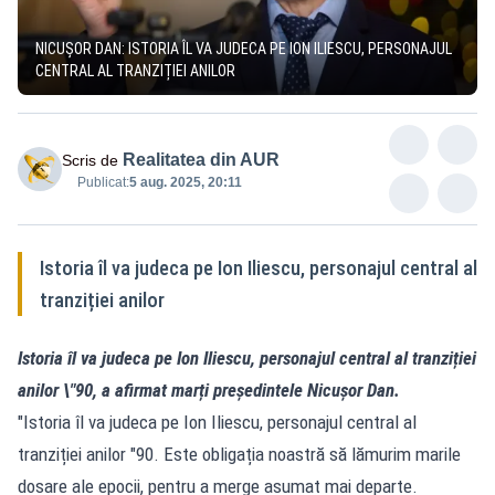
NICUȘOR DAN: ISTORIA ÎL VA JUDECA PE ION ILIESCU, PERSONAJUL
CENTRAL AL TRANZIȚIEI ANILOR
Realitatea din AUR
Scris de
Publicat:
5 aug. 2025, 20:11
Istoria îl va judeca pe Ion Iliescu, personajul central al
tranziției anilor
Istoria îl va judeca pe Ion Iliescu, personajul central al tranziției
anilor \"90, a afirmat marți președintele Nicușor Dan.
"Istoria îl va judeca pe Ion Iliescu, personajul central al
tranziției anilor "90. Este obligația noastră să lămurim marile
dosare ale epocii, pentru a merge asumat mai departe.