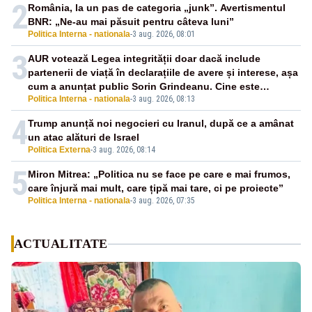
2
România, la un pas de categoria „junk”. Avertismentul
BNR: „Ne-au mai păsuit pentru câteva luni”
Politica Interna - nationala
-
3 aug. 2026, 08:01
3
AUR votează Legea integrității doar dacă include
partenerii de viață în declarațiile de avere și interese, așa
cum a anunțat public Sorin Grindeanu. Cine este
Politica Interna - nationala
-
3 aug. 2026, 08:13
incompatibil sau în conflict de interese trebuie să plece
din funcție: fără excepții!
4
Trump anunță noi negocieri cu Iranul, după ce a amânat
un atac alături de Israel
Politica Externa
-
3 aug. 2026, 08:14
5
Miron Mitrea: „Politica nu se face pe care e mai frumos,
care înjură mai mult, care țipă mai tare, ci pe proiecte”
Politica Interna - nationala
-
3 aug. 2026, 07:35
ACTUALITATE