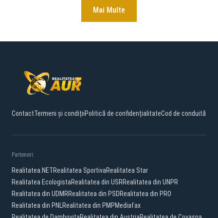
Mai Multe
Contact
Termeni și condiții
Politică de confidențialitate
Cod de conduită
Parteneri:
Realitatea.NET
Realitatea Sportiva
Realitatea Star
Realitatea Ecologista
Realitatea din USR
Realitatea din UNPR
Realitatea din UDMR
Realitatea din PSD
Realitatea din PRO
Realitatea din PNL
Realitatea din PMP
Mediafax
Realitatea de Dambovita
Realitatea din Austria
Realitatea de Covasna