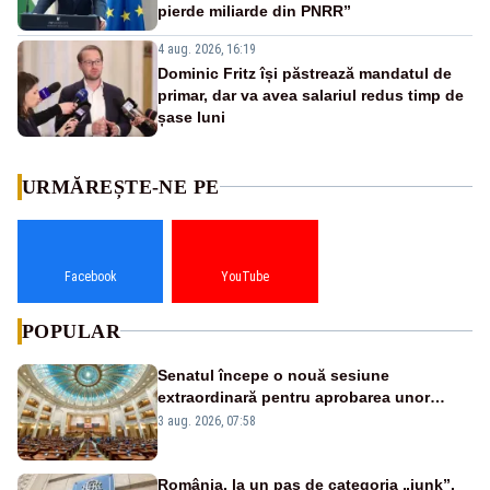
pierde miliarde din PNRR”
4 aug. 2026, 16:19
Dominic Fritz își păstrează mandatul de
primar, dar va avea salariul redus timp de
șase luni
URMĂREȘTE-NE PE
Facebook
YouTube
POPULAR
Senatul începe o nouă sesiune
extraordinară pentru aprobarea unor
jaloane din PNRR
3 aug. 2026, 07:58
România, la un pas de categoria „junk”.