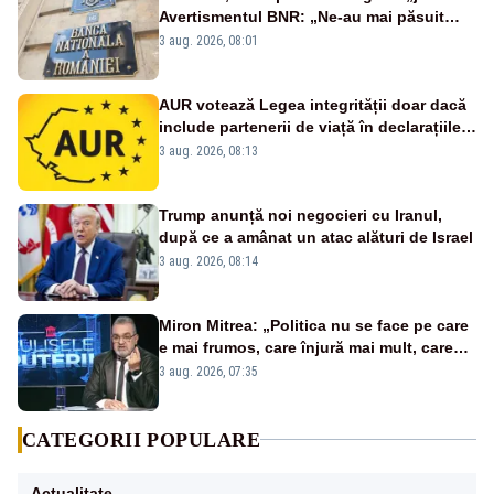
Avertismentul BNR: „Ne-au mai păsuit
pentru câteva luni”
3 aug. 2026, 08:01
AUR votează Legea integrității doar dacă
include partenerii de viață în declarațiile
de avere și interese, așa cum a anunțat
3 aug. 2026, 08:13
public Sorin Grindeanu. Cine este
incompatibil sau în conflict de interese
trebuie să plece din funcție: fără excepții!
Trump anunță noi negocieri cu Iranul,
după ce a amânat un atac alături de Israel
3 aug. 2026, 08:14
Miron Mitrea: „Politica nu se face pe care
e mai frumos, care înjură mai mult, care
țipă mai tare, ci pe proiecte”
3 aug. 2026, 07:35
CATEGORII POPULARE
Actualitate