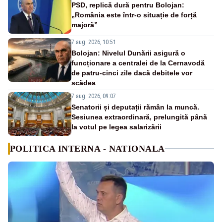
PSD, replică dură pentru Bolojan:
„România este într-o situație de forță
majoră”
7 aug. 2026, 10:51
Bolojan: Nivelul Dunării asigură o
funcționare a centralei de la Cernavodă
de patru-cinci zile dacă debitele vor
scădea
7 aug. 2026, 09:07
Senatorii și deputații rămân la muncă.
Sesiunea extraordinară, prelungită până
la votul pe legea salarizării
POLITICA INTERNA - NATIONALA