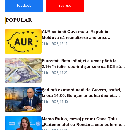
Facebook
YouTube
POPULAR
AUR solicită Guvernului Republicii
Moldova să reanalizeze anularea
concertului de Ziua Limbii Române
31 iul. 2026, 12:18
Eurostat: Rata inflaţiei a urcat până la
2,9% în iulie, sporind şansele ca BCE să
majoreze dobânda
31 iul. 2026, 13:29
Ședință extraordinară de Guvern, astăzi,
la ora 14:00. Bolojan ar putea decreta
stare de urgență energetică
31 iul. 2026, 13:40
Marco Rubio, mesaj pentru Oana Țoiu:
„Parteneriatul cu România este puternic