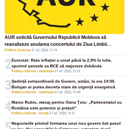
AUR solicită Guvernului Republicii Moldova să
reanalizeze anularea concertului de Ziua Limbii
Politica Externa
·
31 iul. 2026, 12:18
Române
2
Eurostat: Rata inflaţiei a urcat până la 2,9% în iulie,
sporind şansele ca BCE să majoreze dobânda
Politica Interna - nationala
-
31 iul. 2026, 13:29
3
Ședință extraordinară de Guvern, astăzi, la ora 14:00.
Bolojan ar putea decreta stare de urgență energetică
Politica Interna - nationala
-
31 iul. 2026, 13:40
4
Marco Rubio, mesaj pentru Oana Țoiu: „Parteneriatul cu
România este puternic și prețuit”
Politica Interna - locala
-
31 iul. 2026, 14:37
5
Negocierile privind formarea unui nou guvern bat pasul