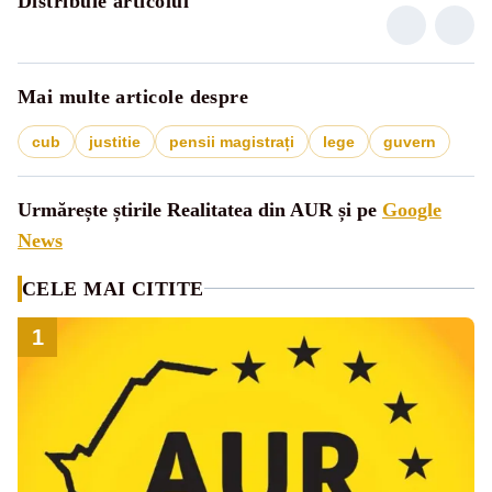
Distribuie articolul
Mai multe articole despre
cub
justitie
pensii magistrați
lege
guvern
Urmărește știrile Realitatea din AUR și pe
Google
News
CELE MAI CITITE
1