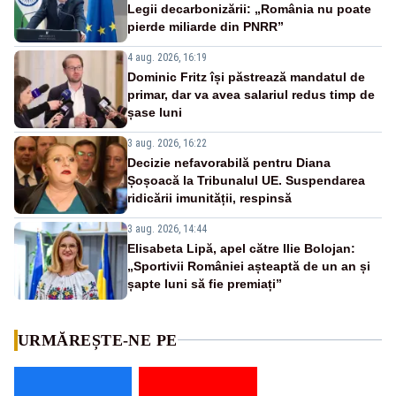
Legii decarbonizării: „România nu poate
pierde miliarde din PNRR”
4 aug. 2026, 16:19
Dominic Fritz își păstrează mandatul de
primar, dar va avea salariul redus timp de
șase luni
3 aug. 2026, 16:22
Decizie nefavorabilă pentru Diana
Șoșoacă la Tribunalul UE. Suspendarea
ridicării imunității, respinsă
3 aug. 2026, 14:44
Elisabeta Lipă, apel către Ilie Bolojan:
„Sportivii României așteaptă de un an și
șapte luni să fie premiați”
URMĂREȘTE-NE PE