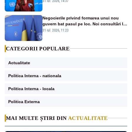
și prețuit”
31 iul. 2026, 14:37
Negocierile privind formarea unui nou
guvern bat pasul pe loc. Noi consultări la
Cotroceni, așteptate după mijlocul lunii
31 iul. 2026, 11:23
august -SURSE
CATEGORII POPULARE
Actualitate
Politica Interna - nationala
Politica Interna - locala
Politica Externa
MAI MULTE ȘTIRI DIN
ACTUALITATE