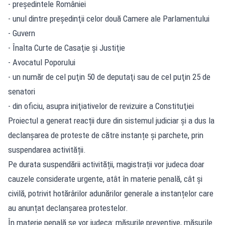
- preşedintele României
- unul dintre preşedinţii celor două Camere ale Parlamentului
- Guvern
- Înalta Curte de Casaţie şi Justiţie
- Avocatul Poporului
- un număr de cel puţin 50 de deputaţi sau de cel puţin 25 de
senatori
- din oficiu, asupra iniţiativelor de revizuire a Constituţiei
Proiectul a generat reacții dure din sistemul judiciar și a dus la
declanșarea de proteste de către instanțe și parchete, prin
suspendarea activității.
Pe durata suspendării activității, magistrații vor judeca doar
cauzele considerate urgente, atât în materie penală, cât și
civilă, potrivit hotărârilor adunărilor generale a instanțelor care
au anunțat declanșarea protestelor.
În materie penală se vor judeca: măsurile preventive, măsurile