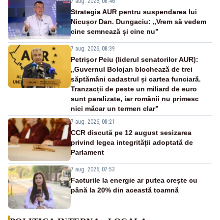
7 aug. 2026, 08:46
Strategia AUR pentru suspendarea lui
Nicușor Dan. Dungaciu: „Vrem să vedem
cine semnează și cine nu”
7 aug. 2026, 08:39
Petrișor Peiu (liderul senatorilor AUR):
„Guvernul Bolojan blochează de trei
săptămâni cadastrul și cartea funciară.
Tranzacții de peste un miliard de euro
sunt paralizate, iar românii nu primesc
nici măcar un termen clar”
7 aug. 2026, 08:21
CCR discută pe 12 august sesizarea
privind legea integrității adoptată de
Parlament
7 aug. 2026, 07:53
Facturile la energie ar putea crește cu
până la 20% din această toamnă