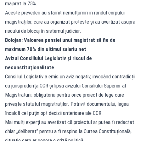
majorat la 75%.
Aceste prevederi au stârnit nemulțumiri în rândul corpului
magistraților, care au organizat proteste și au avertizat asupra
riscului de blocaj în sistemul judiciar.
Bolojan: Valoarea pensiei unui magistrat să fie de
maximum 70% din ultimul salariu net
Avizul Consiliului Legislativ și riscul de
neconstituționalitate
Consiliul Legislativ a emis un aviz negativ, invocând contradicții
cu jurisprudența CCR și lipsa avizului Consiliului Superior al
Magistraturii, obligatoriu pentru orice proiect de lege care
privește statutul magistraților. Potrivit documentului, legea
încalcă cel puțin opt decizii anterioare ale CCR.
Mai mulți experți au avertizat că proiectul ar putea fi redactat
chiar „deliberat” pentru a fi respins la Curtea Constituțională,
situație care ar genera o criză politică.