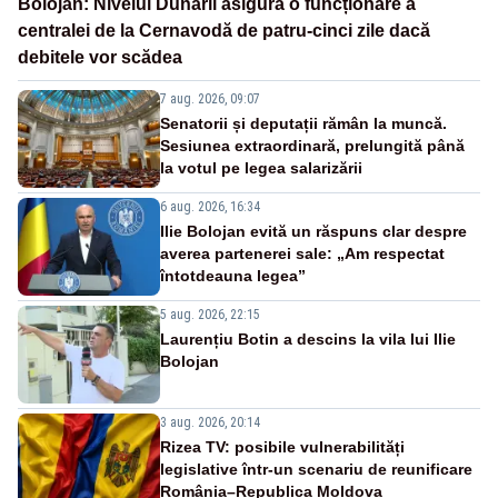
Bolojan: Nivelul Dunării asigură o funcționare a
centralei de la Cernavodă de patru-cinci zile dacă
debitele vor scădea
7 aug. 2026, 09:07
Senatorii și deputații rămân la muncă.
Sesiunea extraordinară, prelungită până
la votul pe legea salarizării
6 aug. 2026, 16:34
Ilie Bolojan evită un răspuns clar despre
averea partenerei sale: „Am respectat
întotdeauna legea”
5 aug. 2026, 22:15
Laurențiu Botin a descins la vila lui Ilie
Bolojan
3 aug. 2026, 20:14
Rizea TV: posibile vulnerabilități
legislative într-un scenariu de reunificare
România–Republica Moldova