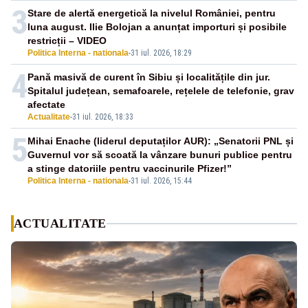
3
Stare de alertă energetică la nivelul României, pentru
luna august. Ilie Bolojan a anunțat importuri și posibile
restricții – VIDEO
Politica Interna - nationala
-
31 iul. 2026, 18:29
4
Pană masivă de curent în Sibiu și localitățile din jur.
Spitalul județean, semafoarele, rețelele de telefonie, grav
afectate
Actualitate
-
31 iul. 2026, 18:33
5
Mihai Enache (liderul deputaților AUR): „Senatorii PNL și
Guvernul vor să scoată la vânzare bunuri publice pentru
a stinge datoriile pentru vaccinurile Pfizer!”
Politica Interna - nationala
-
31 iul. 2026, 15:44
ACTUALITATE