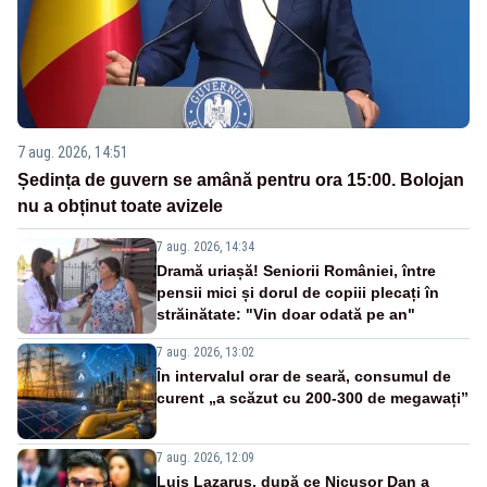
7 aug. 2026, 14:51
Ședința de guvern se amână pentru ora 15:00. Bolojan
nu a obținut toate avizele
7 aug. 2026, 14:34
Dramă uriașă! Seniorii României, între
pensii mici și dorul de copiii plecați în
străinătate: "Vin doar odată pe an"
7 aug. 2026, 13:02
În intervalul orar de seară, consumul de
curent „a scăzut cu 200-300 de megawați”
7 aug. 2026, 12:09
Luis Lazarus, după ce Nicușor Dan a