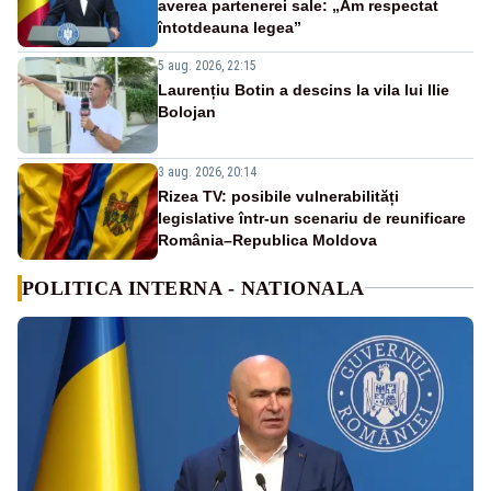
averea partenerei sale: „Am respectat
întotdeauna legea”
5 aug. 2026, 22:15
Laurențiu Botin a descins la vila lui Ilie
Bolojan
3 aug. 2026, 20:14
Rizea TV: posibile vulnerabilități
legislative într-un scenariu de reunificare
România–Republica Moldova
POLITICA INTERNA - NATIONALA