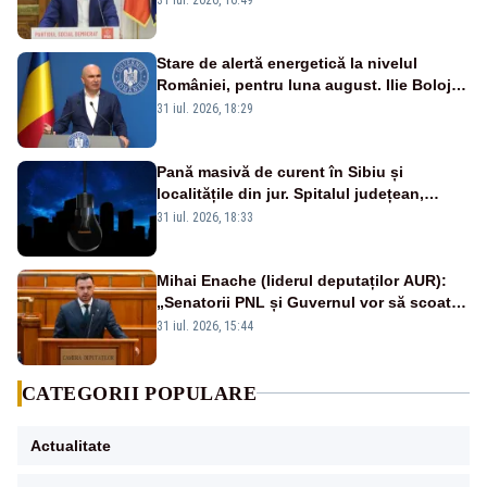
Stare de alertă energetică la nivelul
României, pentru luna august. Ilie Bolojan
a anunțat importuri și posibile restricții –
31 iul. 2026, 18:29
VIDEO
Pană masivă de curent în Sibiu și
localitățile din jur. Spitalul județean,
semafoarele, rețelele de telefonie, grav
31 iul. 2026, 18:33
afectate
Mihai Enache (liderul deputaților AUR):
„Senatorii PNL și Guvernul vor să scoată
la vânzare bunuri publice pentru a stinge
31 iul. 2026, 15:44
datoriile pentru vaccinurile Pfizer!”
CATEGORII POPULARE
Actualitate