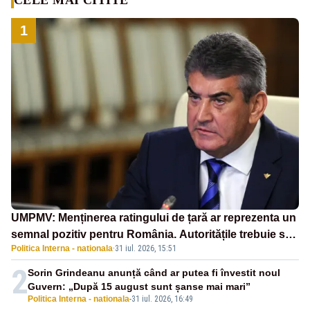
1
UMPMV: Menținerea ratingului de țară ar reprezenta un
semnal pozitiv pentru România. Autoritățile trebuie să
Politica Interna - nationala
·
31 iul. 2026, 15:51
continue consolidarea stabilității economice și
financiare
2
Sorin Grindeanu anunță când ar putea fi învestit noul
Guvern: „După 15 august sunt șanse mai mari”
Politica Interna - nationala
-
31 iul. 2026, 16:49