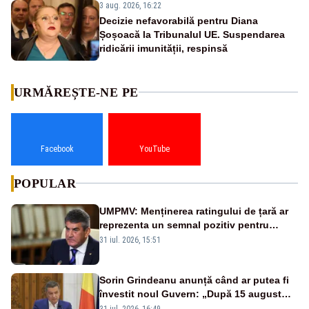
3 aug. 2026, 16:22
Decizie nefavorabilă pentru Diana
Șoșoacă la Tribunalul UE. Suspendarea
ridicării imunității, respinsă
URMĂREȘTE-NE PE
Facebook
YouTube
POPULAR
UMPMV: Menținerea ratingului de țară ar
reprezenta un semnal pozitiv pentru
România. Autoritățile trebuie să continue
31 iul. 2026, 15:51
consolidarea stabilității economice și
financiare
Sorin Grindeanu anunță când ar putea fi
învestit noul Guvern: „După 15 august
sunt șanse mai mari”
31 iul. 2026, 16:49