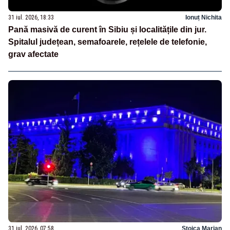
31 iul. 2026, 18:33
Ionuț Nichita
Pană masivă de curent în Sibiu și localitățile din jur.
Spitalul județean, semafoarele, rețelele de telefonie,
grav afectate
31 iul. 2026, 07:58
Stoica Marian