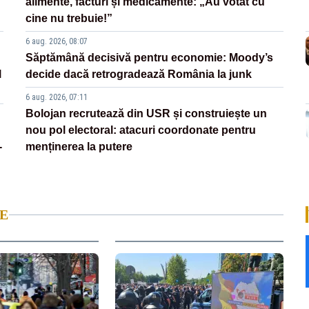
alimente, facturi și medicamente: „Au votat cu
cine nu trebuie!”
6 aug. 2026, 08:07
Săptămână decisivă pentru economie: Moody’s
l
decide dacă retrogradează România la junk
6 aug. 2026, 07:11
Bolojan recrutează din USR și construiește un
nou pol electoral: atacuri coordonate pentru
-
menținerea la putere
E