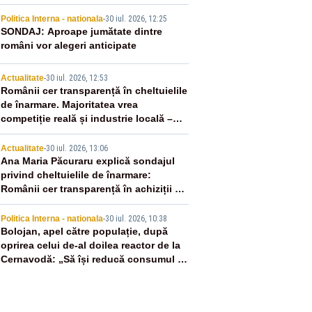
2
Politica Interna - nationala
-
30 iul. 2026, 12:25
SONDAJ: Aproape jumătate dintre
români vor alegeri anticipate
3
Actualitate
-
30 iul. 2026, 12:53
Românii cer transparență în cheltuielile
de înarmare. Majoritatea vrea
competiție reală și industrie locală –
SONDAJ
4
Actualitate
-
30 iul. 2026, 13:06
Ana Maria Păcuraru explică sondajul
privind cheltuielile de înarmare:
Românii cer transparență în achiziții și
un echilibru între partenerii externi
5
Politica Interna - nationala
-
30 iul. 2026, 10:38
Bolojan, apel către populație, după
oprirea celui de-al doilea reactor de la
Cernavodă: „Să își reducă consumul în
orele de seară”