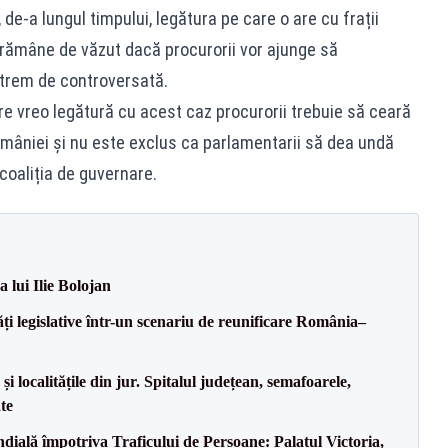
de-a lungul timpului, legătura pe care o are cu frații
să rămâne de văzut dacă procurorii vor ajunge să
xtrem de controversată.
re vreo legătură cu acest caz procurorii trebuie să ceară
omâniei și nu este exclus ca parlamentarii să dea undă
coaliția de guvernare.
a lui Ilie Bolojan
ăți legislative într-un scenariu de reunificare România–
i localitățile din jur. Spitalul județean, semafoarele,
ate
ală împotriva Traficului de Persoane: Palatul Victoria,