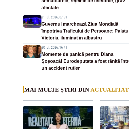
semafoarele, rețelele de telefonie, grav
afectate
31 iul. 2026, 07:58
Guvernul marchează Ziua Mondială
împotriva Traficului de Persoane: Palatu
Victoria, iluminat în albastru
30 iul. 2026, 16:48
Momente de panică pentru Diana
Șoșoacă! Eurodeputata a fost rănită într
un accident rutier
MAI MULTE ȘTIRI DIN
ACTUALITAT