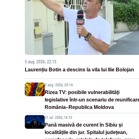
5 aug. 2026, 22:15
Laurențiu Botin a descins la vila lui Ilie Bolojan
3 aug. 2026, 20:14
Rizea TV: posibile vulnerabilități
legislative într-un scenariu de reunificar
România–Republica Moldova
31 iul. 2026, 18:33
Pană masivă de curent în Sibiu și
localitățile din jur. Spitalul județean,