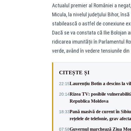
Actualul premier al României a negat, 
Micula, la nivelul județului Bihor, în
stabilească o astfel de conexiune e
Dacă se va constata că Ilie Bolojan a
ridicarea imunității în Parlamentul R
verde, având în vedere tensiunile din 
CITEȘTE ȘI
Laurențiu Botin a descins la vil
22:15
Rizea TV: posibile vulnerabilit
20:14
Republica Moldova
Pană masivă de curent în Sibiu ș
18:33
rețelele de telefonie, grav afect
Guvernul marchează Ziua Mondi
07:58