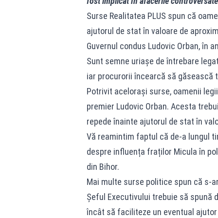
fost implicat în afacerile controversate 
Surse Realitatea PLUS spun că oameni
ajutorul de stat în valoare de aproxi
Guvernul condus Ludovic Orban, în anu
Sunt semne uriașe de întrebare legat
iar procurorii încearcă să găsească 
Potrivit acelorași surse, oamenii legii
premier Ludovic Orban. Acesta trebuie
repede înainte ajutorul de stat în va
Vă reamintim faptul că de-a lungul ti
despre influența fraților Micula în pol
din Bihor.
Mai multe surse politice spun că s-ar 
Șeful Executivului trebuie să spună da
încât să faciliteze un eventual ajutor 