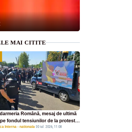
E
LE MAI CITITE
darmeria Română, mesaj de ultimă
pe fondul tensiunilor de la protestul
ica Interna - nationala
·
30 iul. 2026, 11:08
v al fermierilor - VIDEO