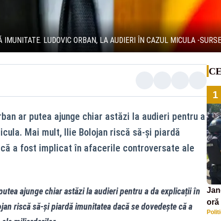
 IMUNITATE. LUDOVIC ORBAN, LA AUDIERI ÎN CAZUL MICULA -SURS
CE
1
ban ar putea ajunge chiar astăzi la audieri pentru a
Micula. Mai mult, Ilie Bolojan riscă să-și piardă
ă a fost implicat în afacerile controversate ale
tea ajunge chiar astăzi la audieri pentru a da explicații în
Jan
oră 
lojan riscă să-și piardă imunitatea dacă se dovedește că a
Polit
masi