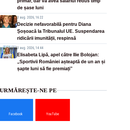
primar, dar va avea salariul redus timp
de șase luni
3 aug. 2026, 16:22
Decizie nefavorabilă pentru Diana
Șoșoacă la Tribunalul UE. Suspendarea
ridicării imunității, respinsă
3 aug. 2026, 14:44
Elisabeta Lipă, apel către Ilie Bolojan:
„Sportivii României așteaptă de un an și
șapte luni să fie premiați”
URMĂREȘTE-NE PE
Facebook
YouTube