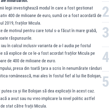
ale miliardarilor.
i legii investighează modul în care a fost gestionat
mativ 400 de milioane de euro, sumă ce a fost acordată de
l 2019, fraților Micula.
e de motivul pentru care totul s-a făcut în mare grabă,
toate răspunsurile.
 iau în calcul inclusiv varianta de a-l audia pe fostul
 să explice de ce le-a fost acordat fraților Micula pe
loare de 400 de milioane de euro.
mpului, presa din toată țara a scris în nenumărate rânduri
itica românească, mai ales în fostul fief al lui Ilie Bolojan,
putea ca și Ilie Bolojan să dea explicații în acest caz.
că a avut sau nu vreo implicare la nivel politic astfel
de stat către frații Micula.