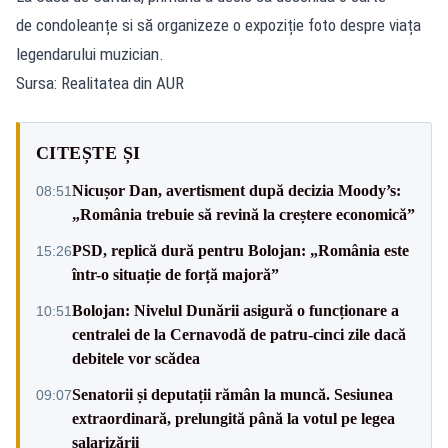
de condoleanțe si să organizeze o expoziție foto despre viața
legendarului muzician.
Sursa: Realitatea din AUR
CITEȘTE ȘI
Nicușor Dan, avertisment după decizia Moody’s:
08:51
„România trebuie să revină la creștere economică”
PSD, replică dură pentru Bolojan: „România este
15:26
într-o situație de forță majoră”
Bolojan: Nivelul Dunării asigură o funcționare a
10:51
centralei de la Cernavodă de patru-cinci zile dacă
debitele vor scădea
Senatorii și deputații rămân la muncă. Sesiunea
09:07
extraordinară, prelungită până la votul pe legea
salarizării