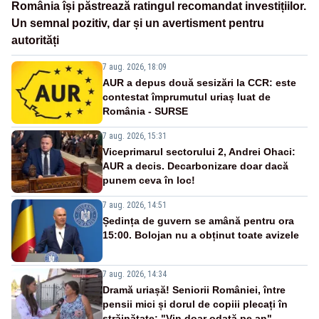
România își păstrează ratingul recomandat investițiilor.
Un semnal pozitiv, dar și un avertisment pentru
autorități
7 aug. 2026, 18:09
AUR a depus două sesizări la CCR: este
contestat împrumutul uriaș luat de
România - SURSE
7 aug. 2026, 15:31
Viceprimarul sectorului 2, Andrei Ohaci:
AUR a decis. Decarbonizare doar dacă
punem ceva în loc!
7 aug. 2026, 14:51
Ședința de guvern se amână pentru ora
15:00. Bolojan nu a obținut toate avizele
7 aug. 2026, 14:34
Dramă uriașă! Seniorii României, între
pensii mici și dorul de copiii plecați în
străinătate: "Vin doar odată pe an"