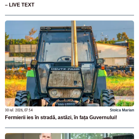
– LIVE TEXT
30 iul. 2026, 07:54
Stoica Marian
Fermierii ies în stradă, astăzi, în fața Guvernului!