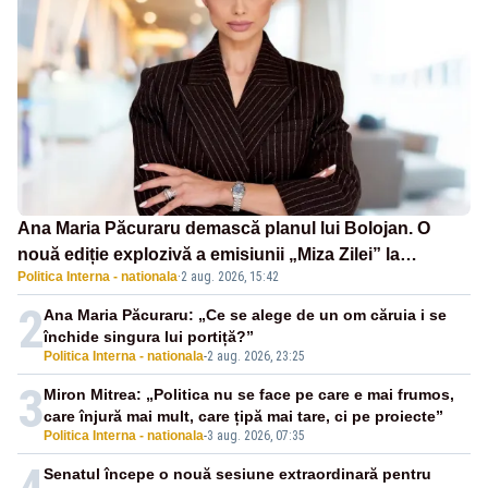
Ana Maria Păcuraru demască planul lui Bolojan. O
nouă ediție explozivă a emisiunii „Miza Zilei” la
Politica Interna - nationala
·
2 aug. 2026, 15:42
Realitatea PLUS
2
Ana Maria Păcuraru: „Ce se alege de un om căruia i se
închide singura lui portiță?”
Politica Interna - nationala
-
2 aug. 2026, 23:25
3
Miron Mitrea: „Politica nu se face pe care e mai frumos,
care înjură mai mult, care țipă mai tare, ci pe proiecte”
Politica Interna - nationala
-
3 aug. 2026, 07:35
Senatul începe o nouă sesiune extraordinară pentru