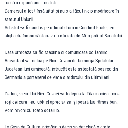
nu să îi expună unei umilințe.
Demersul a fost însă uitat și nu s-a făcut nicio modificare în
statutul Uniunii.
Artistul va fi condus pe ultimul drum in Cimitirul Eroilor, iar
slujba de înmormântare va fi oficiata de Mitropolitul Banatului.
Data urmează să fie stabilită si comunicată de familie.
Aceasta îl va prelua pe Nicu Covaci de la morga Spitalului
Județean luni dimineață, întrucât este așteptată sosirea din
Germania a partenerei de viata a artistului din ultimii ani.
De luni, sicriul lui Nicu Covaci va fi depus la Filarmonica, unde
toți cei care l-au iubit si apreciat sa își poată lua rămas bun.
Vom reveni cu toate detaliile.
La Casa de Cultura, primăria a decis sa deschidă o carte