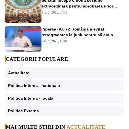
Senatul începe o nouă sesiune
extraordinară pentru aprobarea unor
jaloane din PNRR
3 aug. 2026, 07:58
Piperea (AUR): România a evitat
retrogradarea la junk pentru că era o
catastrofă pentru bănci și fondurile de
2 aug. 2026, 10:01
pensii
CATEGORII POPULARE
Actualitate
Politica Interna - nationala
Politica Interna - locala
Politica Externa
MAI MULTE ȘTIRI DIN
ACTUALITATE