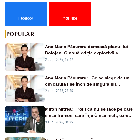
Facebook
YouTube
POPULAR
Ana Maria Păcuraru demască planul lui
Bolojan. O nouă ediție explozivă a
emisiunii „Miza Zilei” la Realitatea PLUS
2 aug. 2026, 15:42
Ana Maria Păcuraru: „Ce se alege de un
om căruia i se închide singura lui
portiță?”
2 aug. 2026, 23:25
Miron Mitrea: „Politica nu se face pe care
e mai frumos, care înjură mai mult, care
țipă mai tare, ci pe proiecte”
3 aug. 2026, 07:35