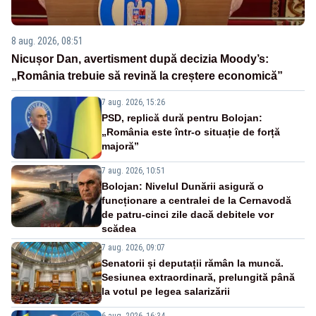
8 aug. 2026, 08:51
Nicușor Dan, avertisment după decizia Moody’s:
„România trebuie să revină la creștere economică”
7 aug. 2026, 15:26
PSD, replică dură pentru Bolojan:
„România este într-o situație de forță
majoră”
7 aug. 2026, 10:51
Bolojan: Nivelul Dunării asigură o
funcționare a centralei de la Cernavodă
de patru-cinci zile dacă debitele vor
scădea
7 aug. 2026, 09:07
Senatorii și deputații rămân la muncă.
Sesiunea extraordinară, prelungită până
la votul pe legea salarizării
6 aug. 2026, 16:34