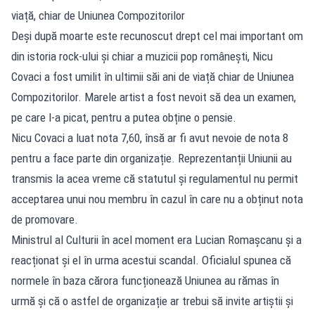
viață, chiar de Uniunea Compozitorilor
Deși după moarte este recunoscut drept cel mai important om
din istoria rock-ului și chiar a muzicii pop românești, Nicu
Covaci a fost umilit în ultimii săi ani de viață chiar de Uniunea
Compozitorilor. Marele artist a fost nevoit să dea un examen,
pe care l-a picat, pentru a putea obține o pensie.
Nicu Covaci a luat nota 7,60, însă ar fi avut nevoie de nota 8
pentru a face parte din organizație. Reprezentanții Uniunii au
transmis la acea vreme că statutul și regulamentul nu permit
acceptarea unui nou membru în cazul în care nu a obținut nota
de promovare.
Ministrul al Culturii în acel moment era Lucian Romașcanu și a
reacționat și el în urma acestui scandal. Oficialul spunea că
normele în baza cărora funcționează Uniunea au rămas în
urmă și că o astfel de organizație ar trebui să invite artiștii și