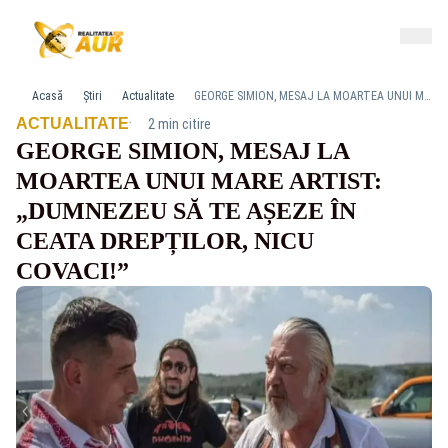
Acasă
Știri
Actualitate
GEORGE SIMION, MESAJ LA MOARTEA UNUI MARE ARTIST: „DUMNEZEU SĂ TE AȘEZE ÎN CEATA DREPȚILOR, NICU COVACI!”
·
ACTUALITATE
2 min citire
GEORGE SIMION, MESAJ LA
MOARTEA UNUI MARE ARTIST:
„DUMNEZEU SĂ TE AȘEZE ÎN
CEATA DREPȚILOR, NICU
COVACI!”