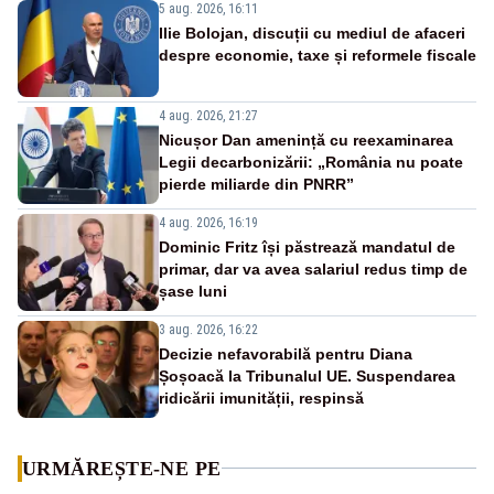
5 aug. 2026, 16:11
Ilie Bolojan, discuții cu mediul de afaceri
despre economie, taxe și reformele fiscale
4 aug. 2026, 21:27
Nicușor Dan amenință cu reexaminarea
Legii decarbonizării: „România nu poate
pierde miliarde din PNRR”
4 aug. 2026, 16:19
Dominic Fritz își păstrează mandatul de
primar, dar va avea salariul redus timp de
șase luni
3 aug. 2026, 16:22
Decizie nefavorabilă pentru Diana
Șoșoacă la Tribunalul UE. Suspendarea
ridicării imunității, respinsă
URMĂREȘTE-NE PE