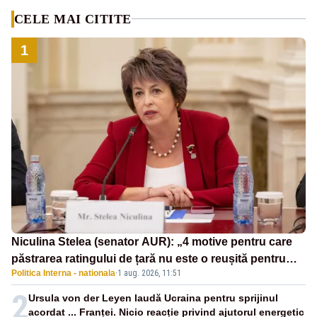
CELE MAI CITITE
1
Niculina Stelea (senator AUR): „4 motive pentru care
păstrarea ratingului de țară nu este o reușită pentru
Politica Interna - nationala
·
1 aug. 2026, 11:51
Guvernul Bolojan”
2
Ursula von der Leyen laudă Ucraina pentru sprijinul
acordat ... Franței. Nicio reacție privind ajutorul energetic