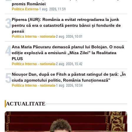
promis României
Politica Externa
-
1 aug. 2026, 11:59
3
Piperea (AUR): România a evitat retrogradarea la junk
pentru că era o catastrofă pentru bănci și fondurile de
pensii
Politica Interna - nationala
-
2 aug. 2026, 10:01
4
Ana Maria Păcuraru demască planul lui Bolojan. O nouă
ediție explozivă a emisiunii „Miza Zilei” la Realitatea
PLUS
Politica Interna - nationala
-
2 aug. 2026, 15:42
5
Nicușor Dan, după ce Fitch a păstrat ratingul de țară: „În
ciuda zgomotului politic, România funcționează”
Politica Interna - nationala
-
1 aug. 2026, 10:34
ACTUALITATE