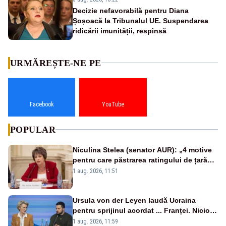
Decizie nefavorabilă pentru Diana
Șoșoacă la Tribunalul UE. Suspendarea
ridicării imunității, respinsă
URMĂREȘTE-NE PE
Facebook
YouTube
POPULAR
Niculina Stelea (senator AUR): „4 motive
pentru care păstrarea ratingului de țară
nu este o reușită pentru Guvernul
1 aug. 2026, 11:51
Bolojan”
Ursula von der Leyen laudă Ucraina
pentru sprijinul acordat ... Franței. Nicio
reacție privind ajutorul energetic promis
1 aug. 2026, 11:59