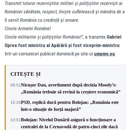
Transmit tuturor rezerviștilor militari și polițiștilor rezerviști ai
României sănătate, respect, liniște sufletească și mândria de a
fi servit România cu credință și onoare.
Cinste Armatei Române!
Cinste militarilor și polițiștilor României!"
, a transmis
Gabriel
Oprea fost ministru al Apărării și fost viceprim-ministru
într-un comunicat publicat duminică pe site-ul
umpmv.eu
.
CITEȘTE ȘI
Nicușor Dan, avertisment după decizia Moody’s:
08:51
„România trebuie să revină la creștere economică”
PSD, replică dură pentru Bolojan: „România este
15:26
într-o situație de forță majoră”
Bolojan: Nivelul Dunării asigură o funcționare a
10:51
centralei de la Cernavodă de patru-cinci zile dacă