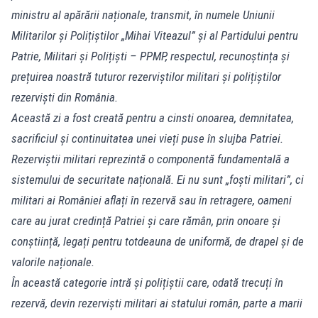
ministru al apărării naționale, transmit, în numele Uniunii
Militarilor și Polițiștilor „Mihai Viteazul” și al Partidului pentru
Patrie, Militari și Polițiști – PPMP, respectul, recunoștința și
prețuirea noastră tuturor rezerviștilor militari și polițiștilor
rezerviști din România.
Această zi a fost creată pentru a cinsti onoarea, demnitatea,
sacrificiul și continuitatea unei vieți puse în slujba Patriei.
Rezerviștii militari reprezintă o componentă fundamentală a
sistemului de securitate națională. Ei nu sunt „foști militari”, ci
militari ai României aflați în rezervă sau în retragere, oameni
care au jurat credință Patriei și care rămân, prin onoare și
conștiință, legați pentru totdeauna de uniformă, de drapel și de
valorile naționale.
În această categorie intră și polițiștii care, odată trecuți în
rezervă, devin rezerviști militari ai statului român, parte a marii