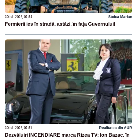
30 iul. 2026, 07:54
Stoica Marian
Fermierii ies în stradă, astăzi, în fața Guvernului!
30 iul. 2026, 07:51
Realitatea din AUR
Dezvăluiri INCENDIARE marca Rizea TV: Ion Bazac, în