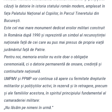
căzuți la datorie în istoria statului român modern, amplasat în
fața Palatului Național al Copiilor, în Parcul Tineretului din
București.
Este cel mai mare monument dedicat eroilor militari construit
în România după 1990 și reprezintă un simbol al recunoștinței
naționale față de cei care au pus mai presus de propria viață
jurământul față de Patrie.
Pentru noi, memoria eroilor nu este doar o obligație
ceremonială, ci o datorie permanentă de onoare, credință și
continuitate națională.
UMPMV și PPMP vor continua să apere cu fermitate drepturile
militarilor și polițiștilor activi, în rezervă și în retragere, precum
și ale familiilor acestora, în spiritul principiului fundamental al
camaraderiei militare:
„Nu lăsăm pe nimeni în urmă.”