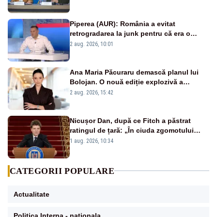
României
Piperea (AUR): România a evitat
retrogradarea la junk pentru că era o
catastrofă pentru bănci și fondurile de
2 aug. 2026, 10:01
pensii
Ana Maria Păcuraru demască planul lui
Bolojan. O nouă ediție explozivă a
emisiunii „Miza Zilei” la Realitatea PLUS
2 aug. 2026, 15:42
Nicușor Dan, după ce Fitch a păstrat
ratingul de țară: „În ciuda zgomotului
politic, România funcționează”
1 aug. 2026, 10:34
CATEGORII POPULARE
Actualitate
Politica Interna - nationala