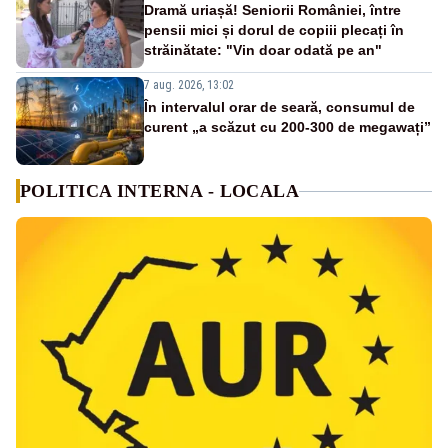
Dramă uriașă! Seniorii României, între
pensii mici și dorul de copiii plecați în
străinătate: "Vin doar odată pe an"
7 aug. 2026, 13:02
În intervalul orar de seară, consumul de
curent „a scăzut cu 200-300 de megawați”
POLITICA INTERNA - LOCALA