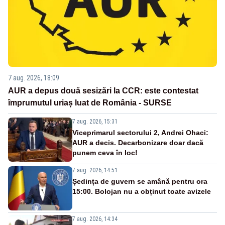
7 aug. 2026, 18:09
AUR a depus două sesizări la CCR: este contestat
împrumutul uriaș luat de România - SURSE
7 aug. 2026, 15:31
Viceprimarul sectorului 2, Andrei Ohaci:
AUR a decis. Decarbonizare doar dacă
punem ceva în loc!
7 aug. 2026, 14:51
Ședința de guvern se amână pentru ora
15:00. Bolojan nu a obținut toate avizele
7 aug. 2026, 14:34