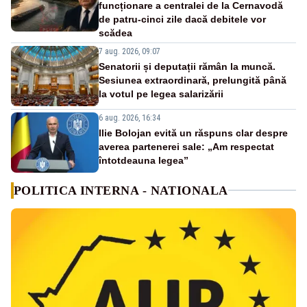
funcționare a centralei de la Cernavodă
de patru-cinci zile dacă debitele vor
scădea
7 aug. 2026, 09:07
Senatorii și deputații rămân la muncă.
Sesiunea extraordinară, prelungită până
la votul pe legea salarizării
6 aug. 2026, 16:34
Ilie Bolojan evită un răspuns clar despre
averea partenerei sale: „Am respectat
întotdeauna legea”
POLITICA INTERNA - NATIONALA