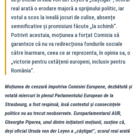
real arată o erodare majoră a sprijinului politic, iar
votul a scos la iveală jocuri de culise, absențe
semnificative și promisiuni făcute „la schimb”.
Potrivit acestuia, moțiunea a forțat Comisia să
garanteze că nu va redirecționa fondurile sociale
către înarmare, ceea ce ar reprezenta, în opinia sa, o
„victorie pentru cetățenii europeni, inclusiv pentru
România”.
Moțiunea de cenzură împotriva Comisiei Europene, dezbătută și
votată miercuri în plenul Parlamentului European de la
Strasbourg, a fost respinsă, însă contextul și consecințele
politice nu au trecut neobservate. Europarlamentarul AUR,
Gheorghe Piperea, unul dintre inițiatorii moțiunii, susține că,
deși oficial Ursula von der Leyen a „câștigat”, scorul real arată