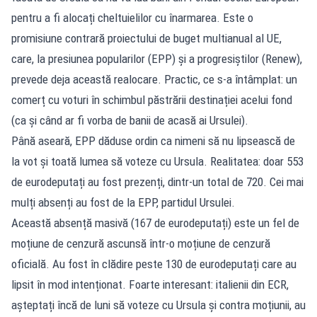
pentru a fi alocați cheltuielilor cu înarmarea. Este o
promisiune contrară proiectului de buget multianual al UE,
care, la presiunea popularilor (EPP) și a progresiștilor (Renew),
prevede deja această realocare. Practic, ce s-a întâmplat: un
comerț cu voturi în schimbul păstrării destinației acelui fond
(ca și când ar fi vorba de banii de acasă ai Ursulei).
Până aseară, EPP dăduse ordin ca nimeni să nu lipsească de
la vot și toată lumea să voteze cu Ursula. Realitatea: doar 553
de eurodeputați au fost prezenți, dintr-un total de 720. Cei mai
mulți absenți au fost de la EPP, partidul Ursulei.
Această absență masivă (167 de eurodeputați) este un fel de
moțiune de cenzură ascunsă într-o moțiune de cenzură
oficială. Au fost în clădire peste 130 de eurodeputați care au
lipsit în mod intenționat. Foarte interesant: italienii din ECR,
așteptați încă de luni să voteze cu Ursula și contra moțiunii, au