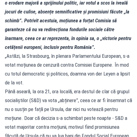
o erodare majoră a sprijinului politic, iar votul a scos la iveală
jocuri de culise, absențe semnificative și promisiuni făcute „la
schimb”. Potrivit acestuia, moțiunea a forțat Comisia să
garanteze că nu va redirecționa fondurile sociale către
înarmare, ceea ce ar reprezenta, în opinia sa, o „victorie pentru
cetățenii europeni, inclusiv pentru România”.
„Astăzi, la Strasbourg, în plenara Parlamentului European, s-a
votat moțiunea de cenzură contra Comisiei Europene. În mod
cu totul democratic și politicos, doamna von der Leyen a lipsit
de la vot.
Până aseară, la ora 21, ora locală, era destul de clar că grupul
socialiștilor (S&D) va vota „abținere”, ceea ce ar fi însemnat că
nu o susțin pe față pe Ursula, dar nici nu votează pentru
moțiune. Doar că decizia s-a schimbat peste noapte - S&D a
votat majoritar contra moțiunii, motivul fiind promisiunea
făcută de Ursula că nu va lua bani din Fondul Social European