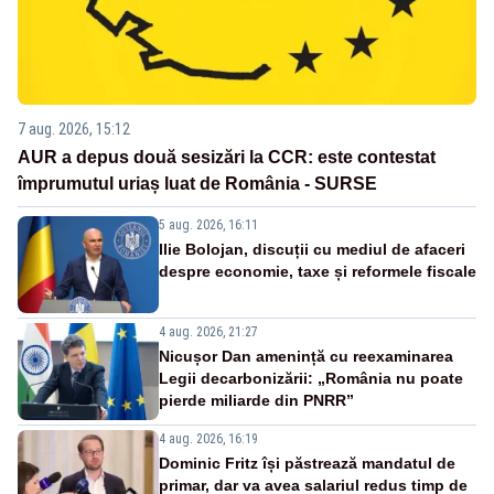
7 aug. 2026, 15:12
AUR a depus două sesizări la CCR: este contestat
împrumutul uriaș luat de România - SURSE
5 aug. 2026, 16:11
Ilie Bolojan, discuții cu mediul de afaceri
despre economie, taxe și reformele fiscale
4 aug. 2026, 21:27
Nicușor Dan amenință cu reexaminarea
Legii decarbonizării: „România nu poate
pierde miliarde din PNRR”
4 aug. 2026, 16:19
Dominic Fritz își păstrează mandatul de
primar, dar va avea salariul redus timp de