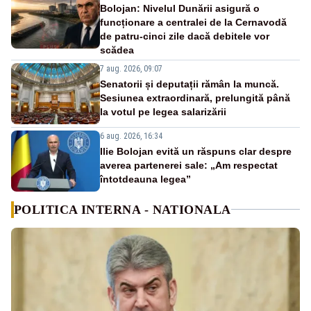
Bolojan: Nivelul Dunării asigură o
funcționare a centralei de la Cernavodă
de patru-cinci zile dacă debitele vor
scădea
7 aug. 2026, 09:07
Senatorii și deputații rămân la muncă.
Sesiunea extraordinară, prelungită până
la votul pe legea salarizării
6 aug. 2026, 16:34
Ilie Bolojan evită un răspuns clar despre
averea partenerei sale: „Am respectat
întotdeauna legea”
POLITICA INTERNA - NATIONALA