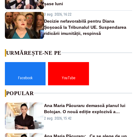
șase luni
3 aug. 2026, 16:22
Decizie nefavorabilă pentru Diana
Șoșoacă la Tribunalul UE. Suspendarea
ridicării imunității, respinsă
URMĂREȘTE-NE PE
Facebook
YouTube
POPULAR
Ana Maria Păcuraru demască planul lui
Bolojan. O nouă ediție explozivă a
emisiunii „Miza Zilei” la Realitatea PLUS
2 aug. 2026, 15:42
Ana Maria Păcuraru: „Ce se alege de un