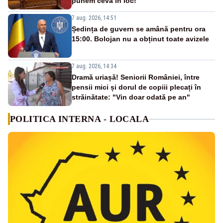
punem ceva în loc!
7 aug. 2026, 14:51
Ședința de guvern se amână pentru ora
15:00. Bolojan nu a obținut toate avizele
7 aug. 2026, 14:34
Dramă uriașă! Seniorii României, între
pensii mici și dorul de copiii plecați în
străinătate: "Vin doar odată pe an"
POLITICA INTERNA - LOCALA