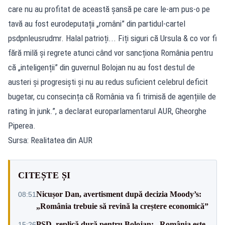
care nu au profitat de această șansă pe care le-am pus-o pe
tavă au fost eurodeputații „români” din partidul-cartel
psdpnleusrudmr. Halal patrioți... Fiți siguri că Ursula & co vor fi
fără milă și regrete atunci când vor sancționa România pentru
că „inteligenții” din guvernul Bolojan nu au fost destul de
austeri și progresiști și nu au redus suficient celebrul deficit
bugetar, cu consecința că România va fi trimisă de agențiile de
rating în junk.”, a declarat europarlamentarul AUR, Gheorghe
Piperea.
Sursa: Realitatea din AUR
CITEȘTE ȘI
Nicușor Dan, avertisment după decizia Moody’s:
08:51
„România trebuie să revină la creștere economică”
PSD, replică dură pentru Bolojan: „România este
15:26