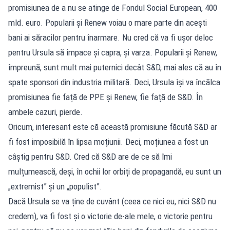
promisiunea de a nu se atinge de Fondul Social European, 400
mld. euro. Popularii și Renew voiau o mare parte din acești
bani ai săracilor pentru înarmare. Nu cred că va fi ușor deloc
pentru Ursula să împace și capra, și varza. Popularii și Renew,
împreună, sunt mult mai puternici decât S&D, mai ales că au în
spate sponsori din industria militară. Deci, Ursula își va încălca
promisiunea fie față de PPE și Renew, fie față de S&D. În
ambele cazuri, pierde.
Oricum, interesant este că această promisiune făcută S&D ar
fi fost imposibilă în lipsa moțiunii. Deci, moțiunea a fost un
câștig pentru S&D. Cred că S&D are de ce să îmi
mulțumească, deși, în ochii lor orbiți de propagandă, eu sunt un
„extremist” și un „populist”.
Dacă Ursula se va ține de cuvânt (ceea ce nici eu, nici S&D nu
credem), va fi fost și o victorie de-ale mele, o victorie pentru