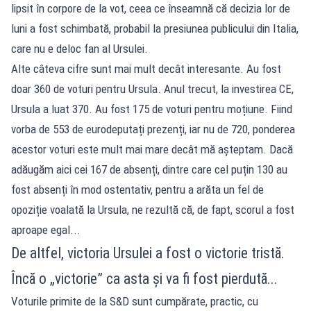
lipsit în corpore de la vot, ceea ce înseamnă că decizia lor de
luni a fost schimbată, probabil la presiunea publicului din Italia,
care nu e deloc fan al Ursulei.
Alte câteva cifre sunt mai mult decât interesante. Au fost
doar 360 de voturi pentru Ursula. Anul trecut, la investirea CE,
Ursula a luat 370. Au fost 175 de voturi pentru moțiune. Fiind
vorba de 553 de eurodeputați prezenți, iar nu de 720, ponderea
acestor voturi este mult mai mare decât mă așteptam. Dacă
adăugăm aici cei 167 de absenți, dintre care cel puțin 130 au
fost absenți în mod ostentativ, pentru a arăta un fel de
opoziție voalată la Ursula, ne rezultă că, de fapt, scorul a fost
aproape egal...
De altfel, victoria Ursulei a fost o victorie tristă.
Încă o „victorie” ca asta și va fi fost pierdută...
Voturile primite de la S&D sunt cumpărate, practic, cu