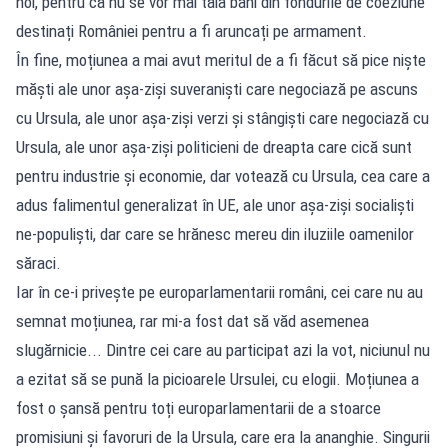
noi, pentru că nu se vor mai tăia bani din fondurile de coeziune
destinați României pentru a fi aruncați pe armament.
În fine, moțiunea a mai avut meritul de a fi făcut să pice niște
măști ale unor așa-ziși suveraniști care negociază pe ascuns
cu Ursula, ale unor așa-ziși verzi și stângiști care negociază cu
Ursula, ale unor așa-ziși politicieni de dreapta care cică sunt
pentru industrie și economie, dar votează cu Ursula, cea care a
adus falimentul generalizat în UE, ale unor așa-ziși socialiști
ne-populiști, dar care se hrănesc mereu din iluziile oamenilor
săraci.
Iar în ce-i privește pe europarlamentarii români, cei care nu au
semnat moțiunea, rar mi-a fost dat să văd asemenea
slugărnicie... Dintre cei care au participat azi la vot, niciunul nu
a ezitat să se pună la picioarele Ursulei, cu elogii. Moțiunea a
fost o șansă pentru toți europarlamentarii de a stoarce
promisiuni și favoruri de la Ursula, care era la ananghie. Singurii