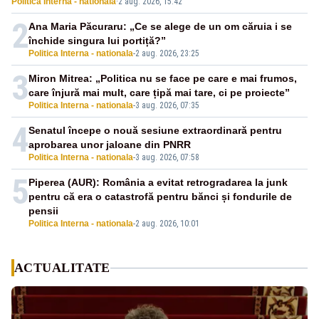
Politica Interna - nationala
·
2 aug. 2026, 15:42
Realitatea PLUS
2
Ana Maria Păcuraru: „Ce se alege de un om căruia i se
închide singura lui portiță?”
Politica Interna - nationala
-
2 aug. 2026, 23:25
3
Miron Mitrea: „Politica nu se face pe care e mai frumos,
care înjură mai mult, care țipă mai tare, ci pe proiecte”
Politica Interna - nationala
-
3 aug. 2026, 07:35
4
Senatul începe o nouă sesiune extraordinară pentru
aprobarea unor jaloane din PNRR
Politica Interna - nationala
-
3 aug. 2026, 07:58
5
Piperea (AUR): România a evitat retrogradarea la junk
pentru că era o catastrofă pentru bănci și fondurile de
pensii
Politica Interna - nationala
-
2 aug. 2026, 10:01
ACTUALITATE