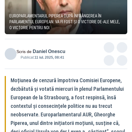
EUROPARLAMENTARUL PIPEREA DUPĂ ÎNFRÂNGEREA ÎN
PARLAMENTUL EUROPEAN: VA FI FOST ȘI O VICTORIE DE-ALE MELE,
O VICTORIE PENTRU NOI
Daniel Onescu
Scris de
Publicat:
11 iul. 2025, 08:41
Moțiunea de cenzură împotriva Comisiei Europene,
dezbătută și votată miercuri în plenul Parlamentului
European de la Strasbourg, a fost respinsă, însă
contextul și consecințele politice nu au trecut
neobservate. Europarlamentarul AUR, Gheorghe
Piperea, unul dintre inițiatorii moțiunii, susține că,
deși oficial Ursula von der Leyen a „câștigat”, scorul