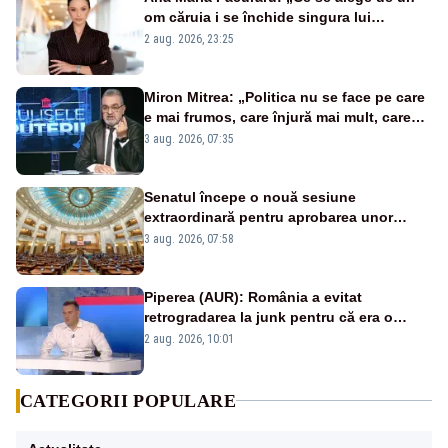
om căruia i se închide singura lui
portiță?”
2 aug. 2026, 23:25
Miron Mitrea: „Politica nu se face pe care
e mai frumos, care înjură mai mult, care
țipă mai tare, ci pe proiecte”
3 aug. 2026, 07:35
Senatul începe o nouă sesiune
extraordinară pentru aprobarea unor
jaloane din PNRR
3 aug. 2026, 07:58
Piperea (AUR): România a evitat
retrogradarea la junk pentru că era o
catastrofă pentru bănci și fondurile de
2 aug. 2026, 10:01
pensii
CATEGORII POPULARE