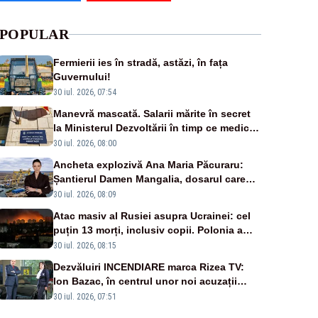
POPULAR
Fermierii ies în stradă, astăzi, în fața
Guvernului!
30 iul. 2026, 07:54
Manevră mascată. Salarii mărite în secret
la Ministerul Dezvoltării în timp ce medicii
ies în stradă
30 iul. 2026, 08:00
Ancheta explozivă Ana Maria Păcuraru:
Șantierul Damen Mangalia, dosarul care
scufundă apărarea României
30 iul. 2026, 08:09
Atac masiv al Rusiei asupra Ucrainei: cel
puțin 13 morți, inclusiv copii. Polonia a
ridicat avioanele de vânătoare
30 iul. 2026, 08:15
Dezvăluiri INCENDIARE marca Rizea TV:
Ion Bazac, în centrul unor noi acuzații
publice
30 iul. 2026, 07:51