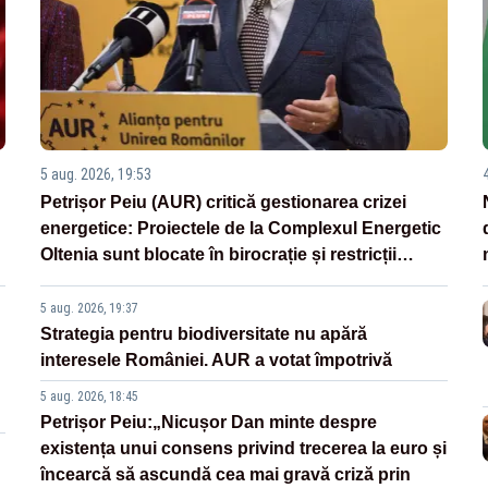
5 aug. 2026, 19:53
Petrișor Peiu (AUR) critică gestionarea crizei
energetice: Proiectele de la Complexul Energetic
Oltenia sunt blocate în birocrație și restricții
legislative
5 aug. 2026, 19:37
Strategia pentru biodiversitate nu apără
interesele României. AUR a votat împotrivă
5 aug. 2026, 18:45
Petrișor Peiu:„Nicușor Dan minte despre
existența unui consens privind trecerea la euro și
încearcă să ascundă cea mai gravă criză prin