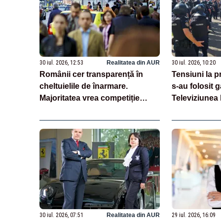
30 iul. 2026, 12:53
Realitatea din AUR
30 iul. 2026, 10:20
Românii cer transparență în
Tensiuni la pr
cheltuielile de înarmare.
s-au folosit 
Majoritatea vrea competiție
Televiziunea
reală și industrie locală –
apel la calm
SONDAJ
30 iul. 2026, 07:51
Realitatea din AUR
29 iul. 2026, 16:09