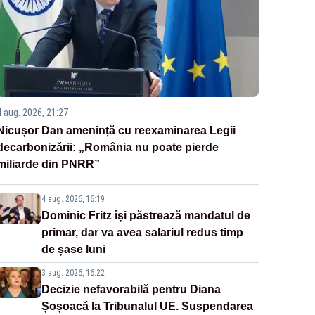
4 aug. 2026, 21:27
Nicușor Dan amenință cu reexaminarea Legii
decarbonizării: „România nu poate pierde
miliarde din PNRR”
4 aug. 2026, 16:19
Dominic Fritz își păstrează mandatul de
primar, dar va avea salariul redus timp
de șase luni
3 aug. 2026, 16:22
Decizie nefavorabilă pentru Diana
Șoșoacă la Tribunalul UE. Suspendarea