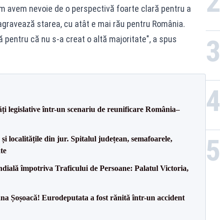
um avem nevoie de o perspectivă foarte clară pentru a
agravează starea, cu atât e mai rău pentru România.
 pentru că nu s-a creat o altă majoritate", a spus
ăți legislative într-un scenariu de reunificare România–
i localitățile din jur. Spitalul județean, semafoarele,
ate
ală împotriva Traficului de Persoane: Palatul Victoria,
a Șoșoacă! Eurodeputata a fost rănită într-un accident