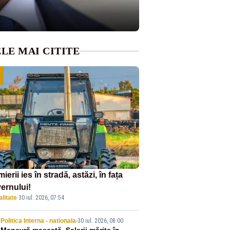
LE MAI CITITE
ierii ies în stradă, astăzi, în fața
ernului!
litate
·
30 iul. 2026, 07:54
Politica Interna - nationala
-
30 iul. 2026, 08:00