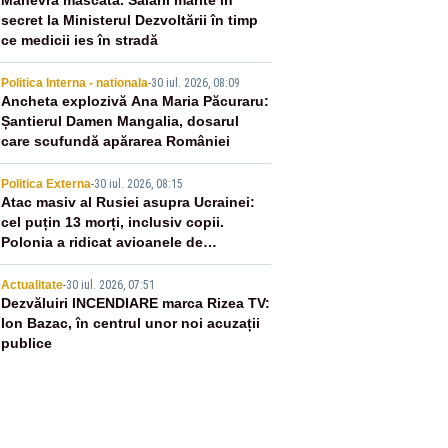
2
Manevră mascată. Salarii mărite în
secret la Ministerul Dezvoltării în timp
ce medicii ies în stradă
3
Politica Interna - nationala
-
30 iul. 2026, 08:09
Ancheta explozivă Ana Maria Păcuraru:
Șantierul Damen Mangalia, dosarul
care scufundă apărarea României
4
Politica Externa
-
30 iul. 2026, 08:15
Atac masiv al Rusiei asupra Ucrainei:
cel puțin 13 morți, inclusiv copii.
Polonia a ridicat avioanele de
vânătoare
5
Actualitate
-
30 iul. 2026, 07:51
Dezvăluiri INCENDIARE marca Rizea TV:
Ion Bazac, în centrul unor noi acuzații
publice