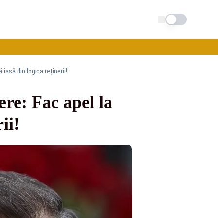
Schimba tema
iasă din logica reținerii!
re: Fac apel la
ii!