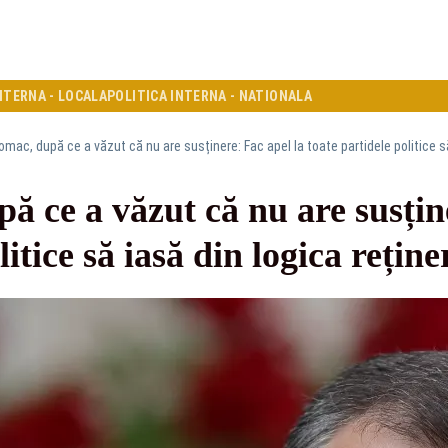
NTERNA - LOCALA
POLITICA INTERNA - NATIONALA
mac, după ce a văzut că nu are susținere: Fac apel la toate partidele politice să 
 ce a văzut că nu are susține
itice să iasă din logica reținer