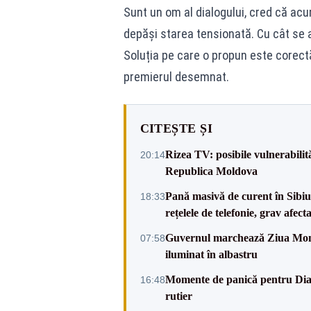
Sunt un om al dialogului, cred că ac
depăși starea tensionată. Cu cât se 
Soluția pe care o propun este corectă
premierul desemnat.
CITEȘTE ȘI
Rizea TV: posibile vulnerabilit
20:14
Republica Moldova
Pană masivă de curent în Sibiu ș
18:33
rețelele de telefonie, grav afect
Guvernul marchează Ziua Mondi
07:58
iluminat în albastru
Momente de panică pentru Dian
16:48
rutier