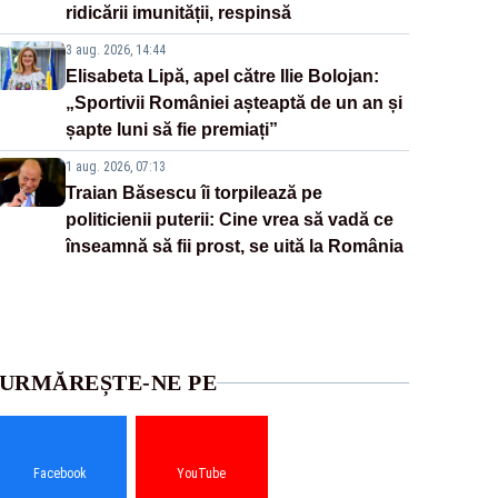
ridicării imunității, respinsă
3 aug. 2026, 14:44
Elisabeta Lipă, apel către Ilie Bolojan:
„Sportivii României așteaptă de un an și
șapte luni să fie premiați”
1 aug. 2026, 07:13
Traian Băsescu îi torpilează pe
politicienii puterii: Cine vrea să vadă ce
înseamnă să fii prost, se uită la România
URMĂREȘTE-NE PE
Facebook
YouTube