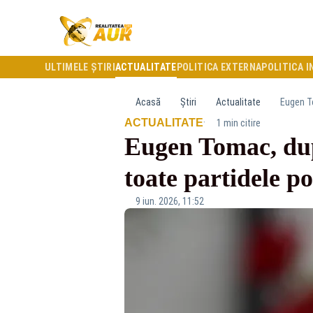
ULTIMELE ȘTIRI
ACTUALITATE
POLITICA EXTERNA
POLITICA I
Acasă
Știri
Actualitate
Eugen To
·
ACTUALITATE
1 min citire
Eugen Tomac, după
toate partidele pol
9 iun. 2026, 11:52