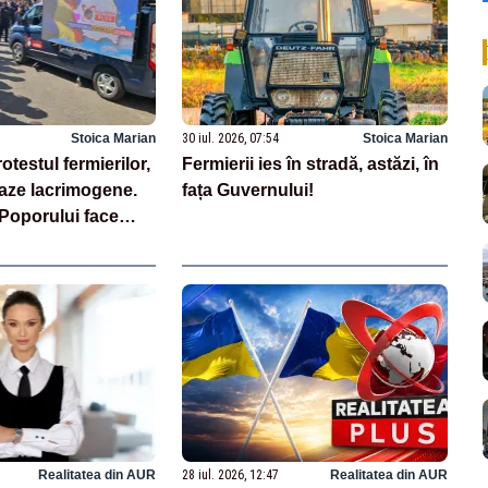
Stoica Marian
30 iul. 2026, 07:54
Stoica Marian
otestul fermierilor,
Fermierii ies în stradă, astăzi, în
gaze lacrimogene.
fața Guvernului!
 Poporului face
 – LIVE TEXT
Realitatea din AUR
28 iul. 2026, 12:47
Realitatea din AUR