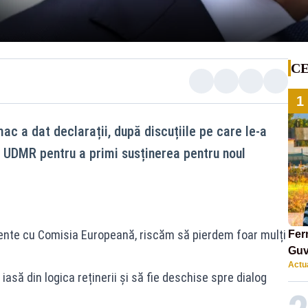
CE
1
 a dat declarații, după discuțiile pe care le-a
ii UDMR pentru a primi susținerea pentru noul
nte cu Comisia Europeană, riscăm să pierdem foar mulți
Ferm
Guv
Actua
 iasă din logica reținerii și să fie deschise spre dialog