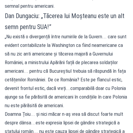
semnal pentru americani.
Dan Dungaciu: „Tăcerea lui Moșteanu este un alt
semn pentru SUA!”
„Nu există o divergență între numirile de la Guvern... care sunt
evident contabilizate la Washington ca fiind neamericane ca
să nu zic anti americane și tăcerea majoră a Guvernului
României, a ministrului Apărării față de plecarea soldaților
americani... pentru că Bucureștiul trebuia să răspundă în fața
cetățenilor României. De ce România? Este pe flancul estic,
devenit frontul estic, dacă vreți...comparabilă doar cu Polonia
ajunge sa fie părăsită de americani în condițiile în care Polonia
nu este părăsită de americani.
Doamna Țoiu... și nici măcar n-aș vrea să discut foarte mult
despre dânsa...este expresia lipsei de gândire strategică a
statului român... nu este cauza lipsei de gândire strategică a