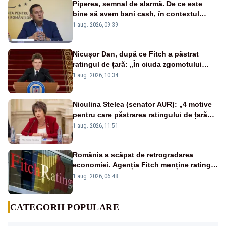
Piperea, semnal de alarmă. De ce este
bine să avem bani cash, în contextul
alertei energetice?
1 aug. 2026, 09:39
Nicușor Dan, după ce Fitch a păstrat
ratingul de țară: „În ciuda zgomotului
politic, România funcționează”
1 aug. 2026, 10:34
Niculina Stelea (senator AUR): „4 motive
pentru care păstrarea ratingului de țară
nu este o reușită pentru Guvernul
1 aug. 2026, 11:51
Bolojan”
România a scăpat de retrogradarea
economiei. Agenția Fitch menține ratingul
„BBB-” cu perspectivă negativă
1 aug. 2026, 06:48
CATEGORII POPULARE