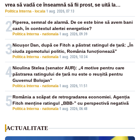
vrea să vadă ce înseamnă să fii prost, se uită la
Politica Interna - locala
·
1 aug. 2026, 07:13
România
2
Piperea, semnal de alarmă. De ce este bine să avem bani
cash, în contextul alertei energetice?
Politica Interna - nationala
-
1 aug. 2026, 09:39
3
Nicușor Dan, după ce Fitch a păstrat ratingul de țară: „În
ciuda zgomotului politic, România funcționează”
Politica Interna - nationala
-
1 aug. 2026, 10:34
4
Niculina Stelea (senator AUR): „4 motive pentru care
păstrarea ratingului de țară nu este o reușită pentru
Guvernul Bolojan”
Politica Interna - nationala
-
1 aug. 2026, 11:51
5
România a scăpat de retrogradarea economiei. Agenția
Fitch menține ratingul „BBB-” cu perspectivă negativă
Politica Interna - nationala
-
1 aug. 2026, 06:48
ACTUALITATE