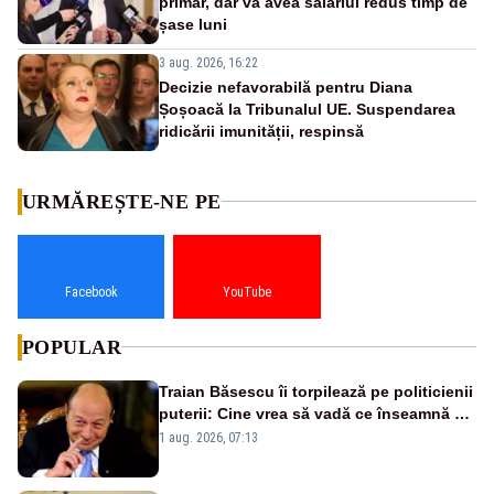
primar, dar va avea salariul redus timp de
șase luni
3 aug. 2026, 16:22
Decizie nefavorabilă pentru Diana
Șoșoacă la Tribunalul UE. Suspendarea
ridicării imunității, respinsă
URMĂREȘTE-NE PE
Facebook
YouTube
POPULAR
Traian Băsescu îi torpilează pe politicienii
puterii: Cine vrea să vadă ce înseamnă să
fii prost, se uită la România
1 aug. 2026, 07:13