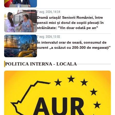
7 aug. 2026, 14:34
Dramă uriașă! Seniorii României, între
pensii mici și dorul de copiii plecați în
străinătate: "Vin doar odată pe an"
7 aug. 2026, 13:02
În intervalul orar de seară, consumul de
curent „a scăzut cu 200-300 de megawați”
POLITICA INTERNA - LOCALA