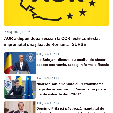
7 aug. 2026, 15:12
AUR a depus două sesizări la CCR: este contestat
împrumutul uriaș luat de România - SURSE
5 aug. 2026, 16:11
Ilie Bolojan, discuții cu mediul de afaceri
despre economie, taxe și reformele fiscale
4 aug. 2026, 21:27
Nicușor Dan amenință cu reexaminarea
Legii decarbonizării: „România nu poate
pierde miliarde din PNRR”
4 aug. 2026, 16:19
Dominic Fritz își păstrează mandatul de