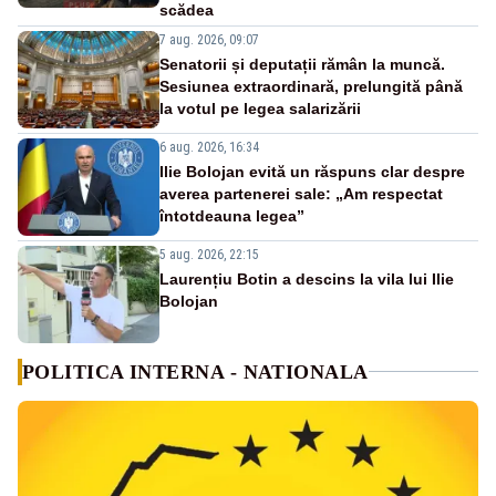
scădea
7 aug. 2026, 09:07
Senatorii și deputații rămân la muncă.
Sesiunea extraordinară, prelungită până
la votul pe legea salarizării
6 aug. 2026, 16:34
Ilie Bolojan evită un răspuns clar despre
averea partenerei sale: „Am respectat
întotdeauna legea”
5 aug. 2026, 22:15
Laurențiu Botin a descins la vila lui Ilie
Bolojan
POLITICA INTERNA - NATIONALA