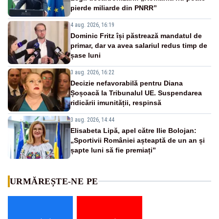
pierde miliarde din PNRR”
4 aug. 2026, 16:19
Dominic Fritz își păstrează mandatul de
primar, dar va avea salariul redus timp de
șase luni
3 aug. 2026, 16:22
Decizie nefavorabilă pentru Diana
Șoșoacă la Tribunalul UE. Suspendarea
ridicării imunității, respinsă
3 aug. 2026, 14:44
Elisabeta Lipă, apel către Ilie Bolojan:
„Sportivii României așteaptă de un an și
șapte luni să fie premiați”
URMĂREȘTE-NE PE