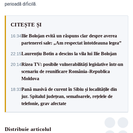
perioadă dificilă.
CITEȘTE ȘI
Ilie Bolojan evită un răspuns clar despre averea
16:34
partenerei sale: „Am respectat întotdeauna legea”
Laurențiu Botin a descins la vila lui Ilie Bolojan
22:15
Rizea TV: posibile vulnerabilități legislative într-un
20:14
scenariu de reunificare România–Republica
Moldova
Pană masivă de curent în Sibiu și localitățile din
18:33
jur. Spitalul județean, semafoarele, rețelele de
telefonie, grav afectate
Distribuie articolul