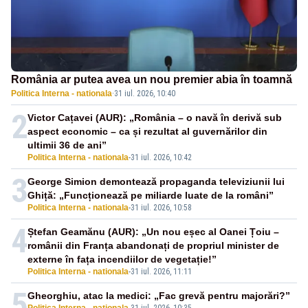
România ar putea avea un nou premier abia în toamnă
Politica Interna - nationala
·
31 iul. 2026, 10:40
2
Victor Cațavei (AUR): „România – o navă în derivă sub
aspect economic – ca și rezultat al guvernărilor din
ultimii 36 de ani”
Politica Interna - nationala
-
31 iul. 2026, 10:42
3
George Simion demontează propaganda televiziunii lui
Ghiță: „Funcționează pe miliarde luate de la români”
Politica Interna - nationala
-
31 iul. 2026, 10:58
4
Ștefan Geamănu (AUR): „Un nou eșec al Oanei Țoiu –
românii din Franța abandonați de propriul minister de
externe în fața incendiilor de vegetație!”
Politica Interna - nationala
-
31 iul. 2026, 11:11
5
Gheorghiu, atac la medici: „Fac grevă pentru majorări?”