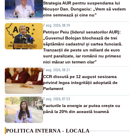
Strategia AUR pentru suspendarea lui
Nicușor Dan. Dungaciu: „Vrem să vedem
cine semnează și cine nu”
7 aug. 2026, 08:39
Petrișor Peiu (liderul senatorilor AUR):
„Guvernul Bolojan blochează de trei
săptămâni cadastrul și cartea funciară.
Tranzacții de peste un miliard de euro
sunt paralizate, iar românii nu primesc
nici măcar un termen clar”
7 aug. 2026, 08:21
CCR discută pe 12 august sesizarea
privind legea integrității adoptată de
Parlament
7 aug. 2026, 07:53
Facturile la energie ar putea crește cu
până la 20% din această toamnă
POLITICA INTERNA - LOCALA