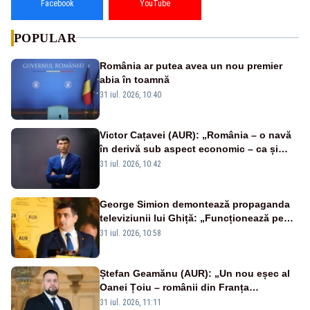
Facebook
YouTube
POPULAR
România ar putea avea un nou premier
abia în toamnă
31 iul. 2026, 10:40
Victor Cațavei (AUR): „România – o navă
în derivă sub aspect economic – ca și
rezultat al guvernărilor din ultimii 36 de
31 iul. 2026, 10:42
ani”
George Simion demontează propaganda
televiziunii lui Ghiță: „Funcționează pe
miliarde luate de la români”
31 iul. 2026, 10:58
Ștefan Geamănu (AUR): „Un nou eșec al
Oanei Țoiu – românii din Franța
abandonați de propriul minister de
31 iul. 2026, 11:11