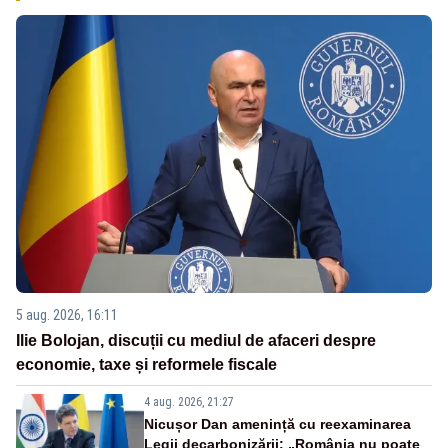
5 aug. 2026, 16:11
Ilie Bolojan, discuții cu mediul de afaceri despre
economie, taxe și reformele fiscale
4 aug. 2026, 21:27
Nicușor Dan amenință cu reexaminarea
Legii decarbonizării: „România nu poate