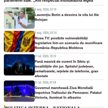
partenerei sale: „Am respectat întotdeauna legea”
5 aug. 2026, 22:15
Laurențiu Botin a descins la vila lui Ilie
Bolojan
3 aug. 2026, 20:14
Rizea TV: posibile vulnerabilități
legislative într-un scenariu de reunificare
România–Republica Moldova
31 iul. 2026, 18:33
Pană masivă de curent în Sibiu și
localitățile din jur. Spitalul județean,
semafoarele, rețelele de telefonie, grav
afectate
31 iul. 2026, 07:58
Guvernul marchează Ziua Mondială
împotriva Traficului de Persoane: Palatul
Victoria, iluminat în albastru
POLITICA INTERNA - NATIONALA