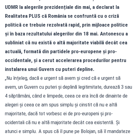
UDMR la alegerile prezidențiale din mai, a declarat la
Realitatea PLUS că România se confruntă cu o criză
politică ce trebuie rezolvată rapid, prin mijloace politice
și în baza rezultatului alegerilor din 18 mai. Antonescu a
subliniat că nu există o altă majoritate viabilă decât cea
actuală, formată din partidele pro-europene și pro-
occidentale, și a cerut accelerarea procedurilor pentru
instalarea unui Guvern cu puteri depline.
„Nu înțeleg, dacă e urgent să avem și cred că e urgent să
avem, un Guvern cu puteri și deplină legitimitate, durează 3 sau
4 săptămâni, când e limpede, ceea ce era încă de dinainte de
alegeri și ceea ce am spus simplu și cinstit că nu e altă
majoritate, dacă tot vorbesc ei de pro-europeni și pro-
ocidentali că nu e altă majoritate decât cea existentă. Și
atunci e simplu. A spus că îl pune pe Bolojan, să îl mandateze