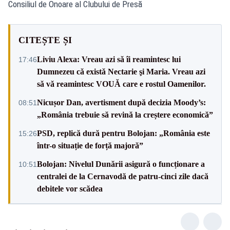
Consiliul de Onoare al Clubului de Presă
CITEȘTE ȘI
Liviu Alexa: Vreau azi sǎ îi reamintesc lui
17:46
Dumnezeu cǎ existǎ Nectarie şi Maria. Vreau azi
sǎ vǎ reamintesc VOUǍ care e rostul Oamenilor.
Nicușor Dan, avertisment după decizia Moody’s:
08:51
„România trebuie să revină la creștere economică”
PSD, replică dură pentru Bolojan: „România este
15:26
într-o situație de forță majoră”
Bolojan: Nivelul Dunării asigură o funcționare a
10:51
centralei de la Cernavodă de patru-cinci zile dacă
debitele vor scădea