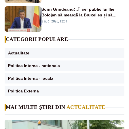
Sorin Grindeanu: „Îi cer public lui Ilie
Bolojan să meargă la Bruxelles și să
amâne închiderea termocentralelor” –
3 aug. 2026, 12:51
VIDEO
CATEGORII POPULARE
Actualitate
Politica Interna - nationala
Politica Interna - locala
Politica Externa
MAI MULTE ȘTIRI DIN
ACTUALITATE