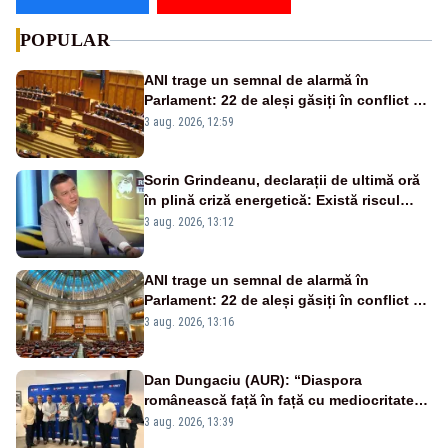
POPULAR
ANI trage un semnal de alarmă în
Parlament: 22 de aleși găsiți în conflict de
interese au rămas în funcții
3 aug. 2026, 12:59
Sorin Grindeanu, declarații de ultimă oră
în plină criză energetică: Există riscul
închiderii Grupului 2 de la Cernavodă
3 aug. 2026, 13:12
ANI trage un semnal de alarmă în
Parlament: 22 de aleși găsiți în conflict de
interese au rămas în funcții
3 aug. 2026, 13:16
Dan Dungaciu (AUR): “Diaspora
românească față în față cu mediocritatea
statului român”
3 aug. 2026, 13:39