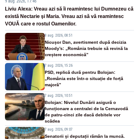
9 aug. 2026, 17:46
Liviu Alexa: Vreau azi sǎ îi reamintesc lui Dumnezeu cǎ
existǎ Nectarie şi Maria. Vreau azi sǎ vǎ reamintesc
VOUǍ care e rostul Oamenilor.
8 aug. 2026, 08:51
Nicușor Dan, avertisment după decizia
Moody’s: „România trebuie să revină la
creștere economică”
7 aug. 2026, 15:26
PSD, replică dură pentru Bolojan:
„România este într-o situație de forță
majoră”
7 aug. 2026, 10:51
Bolojan: Nivelul Dunării asigură o
funcționare a centralei de la Cernavodă
de patru-cinci zile dacă debitele vor
scădea
7 aug. 2026, 09:07
Senatorii și deputații rămân la muncă.