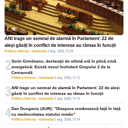
ANI trage un semnal de alarmă în Parlament: 22 de
aleși găsiți în conflict de interese au rămas în funcții
Politica Interna - nationala
·
3 aug. 2026, 12:59
2
Sorin Grindeanu, declarații de ultimă oră în plină criză
energetică: Există riscul închiderii Grupului 2 de la
Cernavodă
Politica Interna - nationala
-
3 aug. 2026, 13:12
3
ANI trage un semnal de alarmă în Parlament: 22 de aleși
găsiți în conflict de interese au rămas în funcții
Politica Interna - nationala
-
3 aug. 2026, 13:16
4
Dan Dungaciu (AUR): “Diaspora românească față în față
cu mediocritatea statului român”
Politica Interna - nationala
-
3 aug. 2026, 13:39