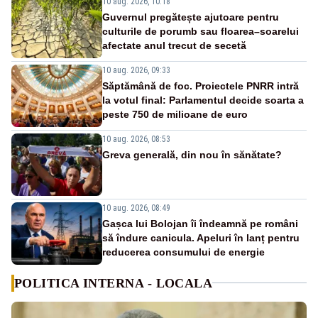
10 aug. 2026, 10:18
Guvernul pregătește ajutoare pentru
culturile de porumb sau floarea–soarelui
afectate anul trecut de secetă
10 aug. 2026, 09:33
Săptămână de foc. Proiectele PNRR intră
la votul final: Parlamentul decide soarta a
peste 750 de milioane de euro
10 aug. 2026, 08:53
Greva generală, din nou în sănătate?
10 aug. 2026, 08:49
Gașca lui Bolojan îi îndeamnă pe români
să îndure canicula. Apeluri în lanț pentru
reducerea consumului de energie
POLITICA INTERNA - LOCALA