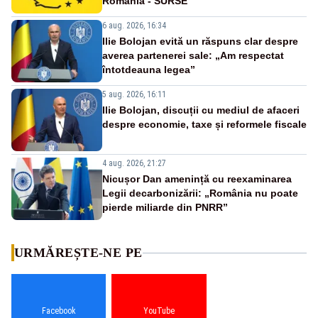
România - SURSE
6 aug. 2026, 16:34
Ilie Bolojan evită un răspuns clar despre
averea partenerei sale: „Am respectat
întotdeauna legea”
5 aug. 2026, 16:11
Ilie Bolojan, discuții cu mediul de afaceri
despre economie, taxe și reformele fiscale
4 aug. 2026, 21:27
Nicușor Dan amenință cu reexaminarea
Legii decarbonizării: „România nu poate
pierde miliarde din PNRR”
URMĂREȘTE-NE PE
Facebook
YouTube