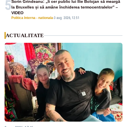
5
Sorin Grindeanu: „Îi cer public lui Ilie Bolojan să meargă
la Bruxelles și să amâne închiderea termocentralelor” –
VIDEO
Politica Interna - nationala
-
3 aug. 2026, 12:51
ACTUALITATE