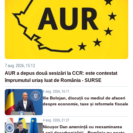
7 aug. 2026, 15:12
AUR a depus două sesizări la CCR: este contestat
împrumutul uriaș luat de România - SURSE
5 aug. 2026, 16:11
Ilie Bolojan, discuții cu mediul de afaceri
despre economie, taxe și reformele fiscale
4 aug. 2026, 21:27
Nicușor Dan amenință cu reexaminarea
Legii decarbonizării: „România nu poate