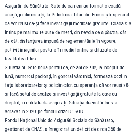
Asigurări de Sănătate. Sute de oameni au format o coadă
uriașă, joi dimineață, la Policlinica Titan din București, sperând
că vor reuși să-și facă investigații medicale gratuite. Coada s-a
întins pe mai multe sute de metri, din nevoia de a păstra, cât
de cât, distanțarea impusă de reglementările în vigoare,
potrivit imaginilor postate în mediul online și difuzate de
Realitatea Plus.
Situația nu este nouă pentru că, de ani de zile, la început de
lună, numeroși pacienți, în general vârstnici, formează cozi în
fața laboratoarelor și policlinicilor, cu speranța că vor reuși să-
și facă setul de analize și investigații gratuite la care au
dreptul, în calitate de asigurați. Situația decontărilor s-a
agravat în 2020, pe fondul crizei COVID.
Fondul Naţional Unic de Asigurări Sociale de Sănătate,
gestionat de CNAS, a înregistrat un deficit de circa 350 de