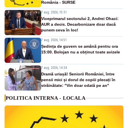
România - SURSE
7 aug. 2026, 15:31
Viceprimarul sectorului 2, Andrei Ohaci:
AUR a decis. Decarbonizare doar dacă
punem ceva în loc!
7 aug. 2026, 14:51
Ședința de guvern se amână pentru ora
15:00. Bolojan nu a obținut toate avizele
7 aug. 2026, 14:34
Dramă uriașă! Seniorii României, între
pensii mici și dorul de copiii plecați în
străinătate: "Vin doar odată pe an"
POLITICA INTERNA - LOCALA