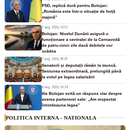
PSD, replică dură pentru Bolojan:
„România este într-o situație de forță
majoră”
7 aug. 2026, 10:51
Bolojan: Nivelul Dunării asigură o
funcționare a centralei de la Cernavodă
de patru-cinci zile dacă debitele vor
scădea
7 aug. 2026, 09:07
Senatorii și deputații rămân la muncă.
Sesiunea extraordinară, prelungită până
la votul pe legea salarizării
6 aug. 2026, 16:34
Ilie Bolojan evită un răspuns clar despre
averea partenerei sale: „Am respectat
întotdeauna legea”
POLITICA INTERNA - NATIONALA