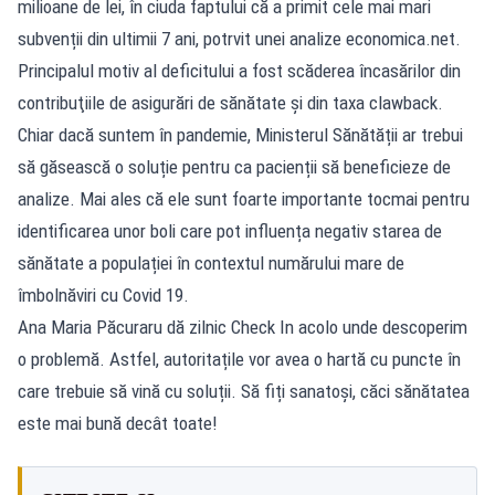
milioane de lei, în ciuda faptului că a primit cele mai mari
subvenții din ultimii 7 ani, potrvit unei analize economica.net.
Principalul motiv al deficitului a fost scăderea încasărilor din
contribuţiile de asigurări de sănătate şi din taxa clawback.
Chiar dacă suntem în pandemie, Ministerul Sănătății ar trebui
să găsească o soluție pentru ca pacienții să beneficieze de
analize. Mai ales că ele sunt foarte importante tocmai pentru
identificarea unor boli care pot influența negativ starea de
sănătate a populației în contextul numărului mare de
îmbolnăviri cu Covid 19.
Ana Maria Păcuraru dă zilnic Check In acolo unde descoperim
o problemă. Astfel, autoritațile vor avea o hartă cu puncte în
care trebuie să vină cu soluții. Să fiți sanatoși, căci sănătatea
este mai bună decât toate!