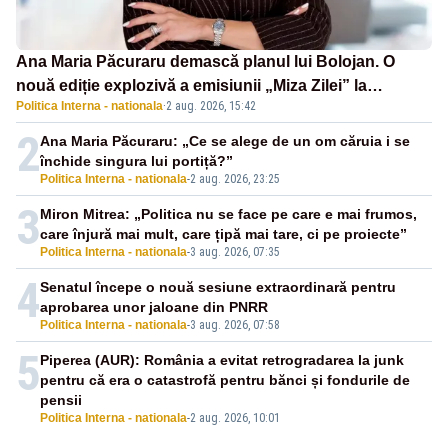
Ana Maria Păcuraru demască planul lui Bolojan. O
nouă ediție explozivă a emisiunii „Miza Zilei” la
Politica Interna - nationala
·
2 aug. 2026, 15:42
Realitatea PLUS
2
Ana Maria Păcuraru: „Ce se alege de un om căruia i se
închide singura lui portiță?”
Politica Interna - nationala
-
2 aug. 2026, 23:25
3
Miron Mitrea: „Politica nu se face pe care e mai frumos,
care înjură mai mult, care țipă mai tare, ci pe proiecte”
Politica Interna - nationala
-
3 aug. 2026, 07:35
4
Senatul începe o nouă sesiune extraordinară pentru
aprobarea unor jaloane din PNRR
Politica Interna - nationala
-
3 aug. 2026, 07:58
5
Piperea (AUR): România a evitat retrogradarea la junk
pentru că era o catastrofă pentru bănci și fondurile de
pensii
Politica Interna - nationala
-
2 aug. 2026, 10:01