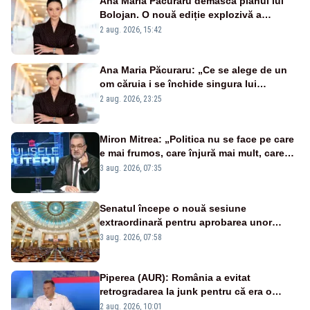
Ana Maria Păcuraru demască planul lui
Bolojan. O nouă ediție explozivă a
emisiunii „Miza Zilei” la Realitatea PLUS
2 aug. 2026, 15:42
Ana Maria Păcuraru: „Ce se alege de un
om căruia i se închide singura lui
portiță?”
2 aug. 2026, 23:25
Miron Mitrea: „Politica nu se face pe care
e mai frumos, care înjură mai mult, care
țipă mai tare, ci pe proiecte”
3 aug. 2026, 07:35
Senatul începe o nouă sesiune
extraordinară pentru aprobarea unor
jaloane din PNRR
3 aug. 2026, 07:58
Piperea (AUR): România a evitat
retrogradarea la junk pentru că era o
catastrofă pentru bănci și fondurile de
2 aug. 2026, 10:01