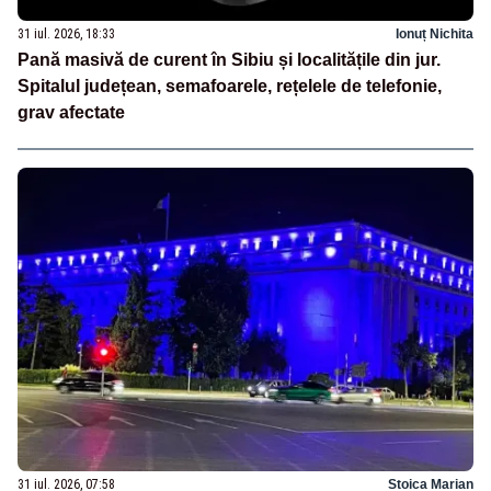
31 iul. 2026, 18:33
Ionuț Nichita
Pană masivă de curent în Sibiu și localitățile din jur.
Spitalul județean, semafoarele, rețelele de telefonie,
grav afectate
31 iul. 2026, 07:58
Stoica Marian