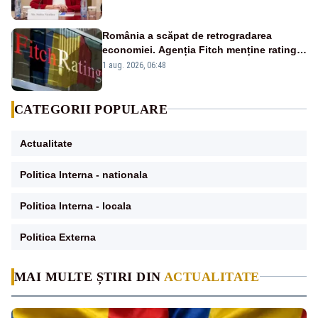
Bolojan”
România a scăpat de retrogradarea
economiei. Agenția Fitch menține ratingul
„BBB-” cu perspectivă negativă
1 aug. 2026, 06:48
CATEGORII POPULARE
Actualitate
Politica Interna - nationala
Politica Interna - locala
Politica Externa
MAI MULTE ȘTIRI DIN
ACTUALITATE