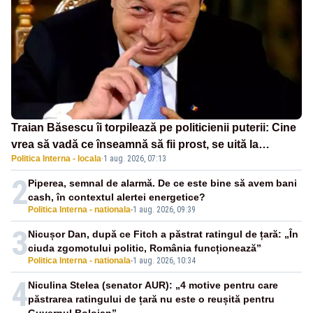
Traian Băsescu îi torpilează pe politicienii puterii: Cine
vrea să vadă ce înseamnă să fii prost, se uită la
Politica Interna - locala
·
1 aug. 2026, 07:13
România
2
Piperea, semnal de alarmă. De ce este bine să avem bani
cash, în contextul alertei energetice?
Politica Interna - nationala
-
1 aug. 2026, 09:39
3
Nicușor Dan, după ce Fitch a păstrat ratingul de țară: „În
ciuda zgomotului politic, România funcționează”
Politica Interna - nationala
-
1 aug. 2026, 10:34
4
Niculina Stelea (senator AUR): „4 motive pentru care
păstrarea ratingului de țară nu este o reușită pentru