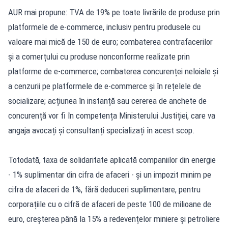
AUR mai propune: TVA de 19% pe toate livrările de produse prin
platformele de e-commerce, inclusiv pentru produsele cu
valoare mai mică de 150 de euro; combaterea contrafacerilor
și a comerțului cu produse nonconforme realizate prin
platforme de e-commerce; combaterea concurenței neloiale și
a cenzurii pe platformele de e-commerce și în rețelele de
socializare; acțiunea în instanță sau cererea de anchete de
concurență vor fi în competența Ministerului Justiției, care va
angaja avocați și consultanți specializați în acest scop.
Totodată, taxa de solidaritate aplicată companiilor din energie
- 1% suplimentar din cifra de afaceri - și un impozit minim pe
cifra de afaceri de 1%, fără deduceri suplimentare, pentru
corporațiile cu o cifră de afaceri de peste 100 de milioane de
euro, creșterea până la 15% a redevențelor miniere și petroliere