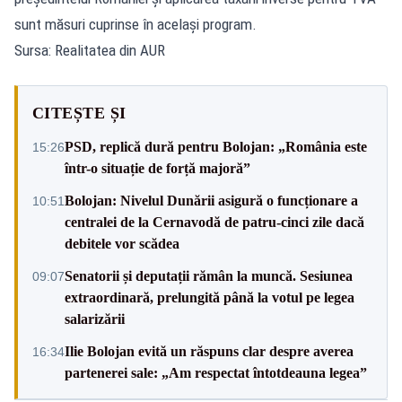
sunt măsuri cuprinse în același program.
Sursa: Realitatea din AUR
CITEȘTE ȘI
PSD, replică dură pentru Bolojan: „România este
15:26
într-o situație de forță majoră”
Bolojan: Nivelul Dunării asigură o funcționare a
10:51
centralei de la Cernavodă de patru-cinci zile dacă
debitele vor scădea
Senatorii și deputații rămân la muncă. Sesiunea
09:07
extraordinară, prelungită până la votul pe legea
salarizării
Ilie Bolojan evită un răspuns clar despre averea
16:34
partenerei sale: „Am respectat întotdeauna legea”