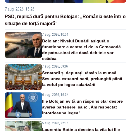
7 aug. 2026, 15:26
PSD, replică dură pentru Bolojan: „România este într-o
situație de forță majoră”
7 aug. 2026, 10:51
Bolojan: Nivelul Dunării asigură o
funcționare a centralei de la Cernavodă
de patru-cinci zile dacă debitele vor
scădea
7 aug. 2026, 09:07
Senatorii și deputații rămân la muncă.
Sesiunea extraordinară, prelungită până
la votul pe legea salarizării
6 aug. 2026, 16:34
Ilie Bolojan evită un răspuns clar despre
averea partenerei sale: „Am respectat
întotdeauna legea”
5 aug. 2026, 22:15
Laurențiu Botin a descins la vila lui Ilie