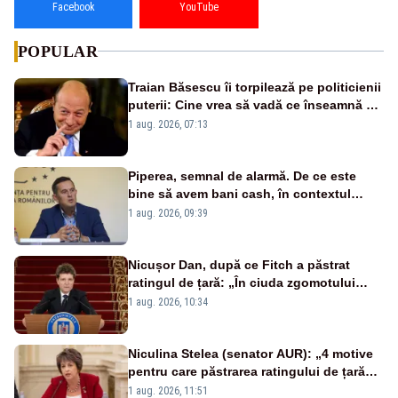
Facebook
YouTube
POPULAR
Traian Băsescu îi torpilează pe politicienii
puterii: Cine vrea să vadă ce înseamnă să
fii prost, se uită la România
1 aug. 2026, 07:13
Piperea, semnal de alarmă. De ce este
bine să avem bani cash, în contextul
alertei energetice?
1 aug. 2026, 09:39
Nicușor Dan, după ce Fitch a păstrat
ratingul de țară: „În ciuda zgomotului
politic, România funcționează”
1 aug. 2026, 10:34
Niculina Stelea (senator AUR): „4 motive
pentru care păstrarea ratingului de țară
nu este o reușită pentru Guvernul
1 aug. 2026, 11:51