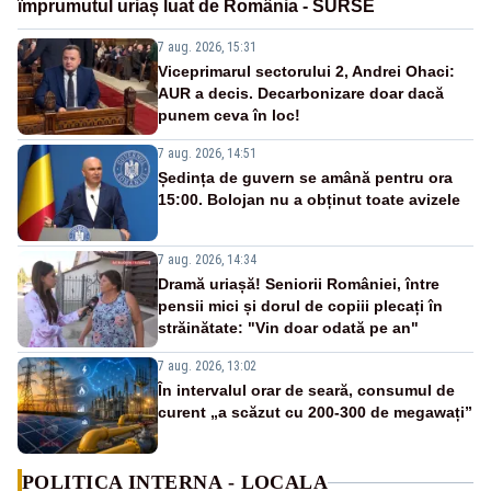
împrumutul uriaș luat de România - SURSE
7 aug. 2026, 15:31
Viceprimarul sectorului 2, Andrei Ohaci:
AUR a decis. Decarbonizare doar dacă
punem ceva în loc!
7 aug. 2026, 14:51
Ședința de guvern se amână pentru ora
15:00. Bolojan nu a obținut toate avizele
7 aug. 2026, 14:34
Dramă uriașă! Seniorii României, între
pensii mici și dorul de copiii plecați în
străinătate: "Vin doar odată pe an"
7 aug. 2026, 13:02
În intervalul orar de seară, consumul de
curent „a scăzut cu 200-300 de megawați”
POLITICA INTERNA - LOCALA