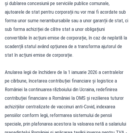
și dublarea concesiunii pe serviciile publice comunale,
ajutoarele de stat pentru corporații nu vor mai fi acordate sub
forma unor sume nerambursabile sau a unor garanții de stat, ci
sub forma achiziției de către stat a unor obligațiuni
convertibile în acțiuni emise de corporație, în caz de neplată la
scadență statul având opțiunea de a transforma ajutorul de
stat în acțiuni emise de corporație.
Anularea legii de închidere de la 1 ianuarie 2026 a centralelor
pe cărbune, încetarea contribuției financiare și logistice a
României la continuarea războiului din Ucraina, redefinirea
contribuției financiare a României la OMS și rezilierea tuturor
achizițiilor centralizate de vaccinuri anti-Covid, indexarea
pensiilor conform legii, reformarea sistemului de pensii
speciale, prin plafonarea acestora la valoarea netă a salariului
președintelui României și aplicarea taxării inverse pentru TVA -