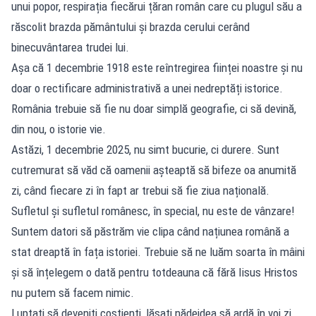
unui popor, respirația fiecărui țăran român care cu plugul său a
răscolit brazda pământului și brazda cerului cerând
binecuvântarea trudei lui.
Așa că 1 decembrie 1918 este reîntregirea ființei noastre și nu
doar o rectificare administrativă a unei nedreptăți istorice.
România trebuie să fie nu doar simplă geografie, ci să devină,
din nou, o istorie vie.
Astăzi, 1 decembrie 2025, nu simt bucurie, ci durere. Sunt
cutremurat să văd că oamenii așteaptă să bifeze oa anumită
zi, când fiecare zi în fapt ar trebui să fie ziua națională.
Sufletul și sufletul românesc, în special, nu este de vânzare!
Suntem datori să păstrăm vie clipa când națiunea română a
stat dreaptă în fața istoriei. Trebuie să ne luăm soarta în mâini
și să înțelegem o dată pentru totdeauna că fără Iisus Hristos
nu putem să facem nimic.
Luptați să deveniți coștienți, lăsați nădejdea să ardă în voi zi