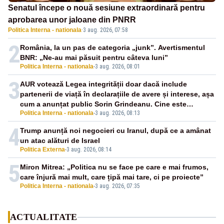
Senatul începe o nouă sesiune extraordinară pentru
aprobarea unor jaloane din PNRR
Politica Interna - nationala
·
3 aug. 2026, 07:58
2
România, la un pas de categoria „junk”. Avertismentul
BNR: „Ne-au mai păsuit pentru câteva luni”
Politica Interna - nationala
-
3 aug. 2026, 08:01
3
AUR votează Legea integrității doar dacă include
partenerii de viață în declarațiile de avere și interese, așa
cum a anunțat public Sorin Grindeanu. Cine este
Politica Interna - nationala
-
3 aug. 2026, 08:13
incompatibil sau în conflict de interese trebuie să plece
din funcție: fără excepții!
4
Trump anunță noi negocieri cu Iranul, după ce a amânat
un atac alături de Israel
Politica Externa
-
3 aug. 2026, 08:14
5
Miron Mitrea: „Politica nu se face pe care e mai frumos,
care înjură mai mult, care țipă mai tare, ci pe proiecte”
Politica Interna - nationala
-
3 aug. 2026, 07:35
ACTUALITATE