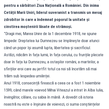
pentru a sărbători Ziua Națională a României. Din inima
Cetății Marii Uniri, liderul suveranist a transmis un mesaj
zdrobitor în care a îndemnat poporul la unitate și
cinstirea moștenirii lăsate de strămoși.
”Dragii mei, Marea Unire de la 1 decembrie 1918, ne spune
limpede: Dreptatea lui Dumnezeu se împlinește doar atunci
când un popor își asumă lupta, libertatea și sacrificiul.
Astăzi, ridicăm în fața lumii, în fața cerului, cu frunțile plecate
doar în fața lui Dumnezeu, a ostașilor români, a martirilor, a
sfinților eroi care au jertfit totul ca noi să încetăm să mai
trăim sub lespedea umilinței.
Anul 1918, consecință firească a ceea ce a fost 1 noiembrie
1599, când marele voievod Mihai Viteazul a intrat în Alba Iulia,
învingător, călare, cu sabia în mână. A dovedit că istoria
noastră nu este o înșiruire de voievozi, ci suma conștiințelor