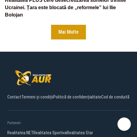
Realitatea PLUS cere desecretizarea sumelor trimise
Ucrainei. Țara este blocată de „reformele” lui Ilie
Bolojan
Mai Multe
Contact
Termeni și condiții
Politică de confidențialitate
Cod de conduită
Parteneri:
Realitatea.NET
Realitatea Sportiva
Realitatea Star