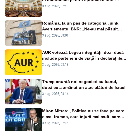
jaloane din PNRR
3 aug. 2026, 07:58
România, la un pas de categoria „junk”.
Avertismentul BNR: „Ne-au mai păsuit
pentru câteva luni”
3 aug. 2026, 08:01
AUR votează Legea integrității doar dacă
include partenerii de viață în declarațiile
de avere și interese, așa cum a anunțat
3 aug. 2026, 08:13
public Sorin Grindeanu. Cine este
incompatibil sau în conflict de interese
trebuie să plece din funcție: fără excepții!
Trump anunță noi negocieri cu Iranul,
după ce a amânat un atac alături de Israel
3 aug. 2026, 08:14
Miron Mitrea: „Politica nu se face pe care
e mai frumos, care înjură mai mult, care
țipă mai tare, ci pe proiecte”
3 aug. 2026, 07:35