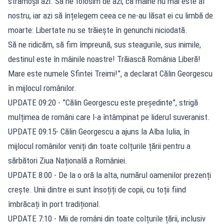
strămoșii azi. Să ne folosim de azi, că mâine nu mai este al
nostru, iar azi să înțelegem ceea ce ne-au lăsat ei cu limbă de
moarte: Libertate nu se trăiește în genunchi niciodată.
Să ne ridicăm, să fim împreună, sus steagurile, sus inimile,
destinul este în mâinile noastre! Trăiască România Liberă!
Mare este numele Sfintei Treimi!”, a declarat Călin Georgescu
în mijlocul românilor.
UPDATE 09:20 - ”Călin Georgescu este președinte”, strigă
mulțimea de români care l-a întâmpinat pe liderul suveranist.
UPDATE 09:15- Călin Georgescu a ajuns la Alba Iulia, în
mijlocul românilor veniți din toate colțurile țării pentru a
sărbători Ziua Națională a României.
UPDATE 8:00 - De la o oră la alta, numărul oamenilor prezenți
crește. Unii dintre ei sunt însoțiți de copii, cu toții fiind
îmbrăcați în port tradițional.
UPDATE 7:10 - Mii de români din toate colțurile țării, inclusiv