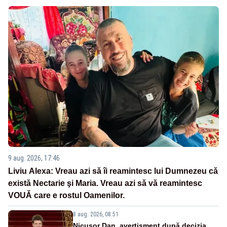
9 aug. 2026, 17:46
Liviu Alexa: Vreau azi sǎ îi reamintesc lui Dumnezeu cǎ
existǎ Nectarie şi Maria. Vreau azi sǎ vǎ reamintesc
VOUǍ care e rostul Oamenilor.
8 aug. 2026, 08:51
Nicușor Dan, avertisment după decizia