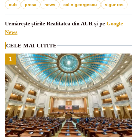
cub
presa
news
calin georgescu
sigur ros
Urmărește știrile Realitatea din AUR și pe
Google
News
CELE MAI CITITE
1