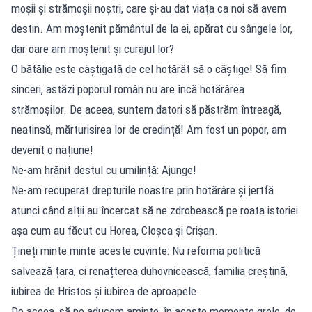
moșii și strămoșii noștri, care și-au dat viața ca noi să avem
destin. Am moștenit pământul de la ei, apărat cu sângele lor,
dar oare am moștenit și curajul lor?
O bătălie este câștigată de cel hotărât să o câștige! Să fim
sinceri, astăzi poporul român nu are încă hotărârea
strămoșilor. De aceea, suntem datori să păstrăm întreagă,
neatinsă, mărturisirea lor de credință! Am fost un popor, am
devenit o națiune!
Ne-am hrănit destul cu umilință: Ajunge!
Ne-am recuperat drepturile noastre prin hotărâre și jertfă
atunci când alții au încercat să ne zdrobească pe roata istoriei
așa cum au făcut cu Horea, Cloșca și Crișan.
Țineți minte minte aceste cuvinte: Nu reforma politică
salvează țara, ci renațterea duhovnicească, familia creștină,
iubirea de Hristos și iubirea de aproapele.
De aceea, să ne aducem aminte, în aceste momente grele, de