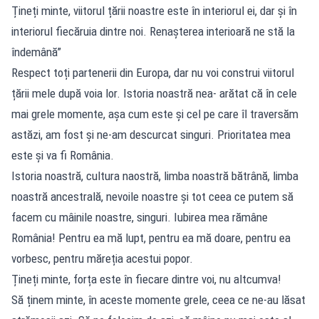
Țineți minte, viitorul țării noastre este în interiorul ei, dar și în
interiorul fiecăruia dintre noi. Renașterea interioară ne stă la
îndemână”
Respect toți partenerii din Europa, dar nu voi construi viitorul
țării mele după voia lor. Istoria noastră nea- arătat că în cele
mai grele momente, așa cum este și cel pe care îl traversăm
astăzi, am fost și ne-am descurcat singuri. Prioritatea mea
este și va fi România.
Istoria noastră, cultura naostră, limba noastră bătrână, limba
noastră ancestrală, nevoile noastre și tot ceea ce putem să
facem cu mâinile noastre, singuri. Iubirea mea rămâne
România! Pentru ea mă lupt, pentru ea mă doare, pentru ea
vorbesc, pentru măreția acestui popor.
Țineți minte, forța este în fiecare dintre voi, nu altcumva!
Să ținem minte, în aceste momente grele, ceea ce ne-au lăsat