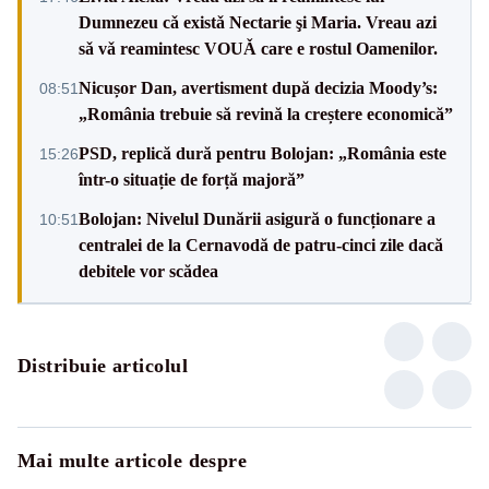
Dumnezeu cǎ existǎ Nectarie şi Maria. Vreau azi
sǎ vǎ reamintesc VOUǍ care e rostul Oamenilor.
Nicușor Dan, avertisment după decizia Moody’s:
08:51
„România trebuie să revină la creștere economică”
PSD, replică dură pentru Bolojan: „România este
15:26
într-o situație de forță majoră”
Bolojan: Nivelul Dunării asigură o funcționare a
10:51
centralei de la Cernavodă de patru-cinci zile dacă
debitele vor scădea
Distribuie articolul
Mai multe articole despre