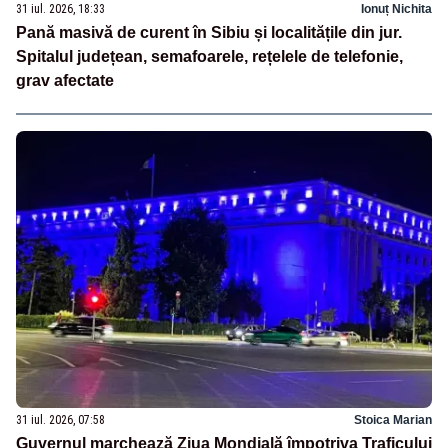
31 iul. 2026, 18:33
Ionuț Nichita
Pană masivă de curent în Sibiu și localitățile din jur.
Spitalul județean, semafoarele, rețelele de telefonie,
grav afectate
31 iul. 2026, 07:58
Stoica Marian
Guvernul marchează Ziua Mondială împotriva Traficului