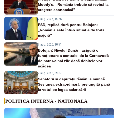
Moody’s: „România trebuie să revină la
creștere economică”
7 aug. 2026, 15:26
PSD, replică dură pentru Bolojan:
„România este într-o situație de forță
majoră”
7 aug. 2026, 10:51
Bolojan: Nivelul Dunării asigură o
funcționare a centralei de la Cernavodă
de patru-cinci zile dacă debitele vor
scădea
7 aug. 2026, 09:07
Senatorii și deputații rămân la muncă.
Sesiunea extraordinară, prelungită până
la votul pe legea salarizării
POLITICA INTERNA - NATIONALA