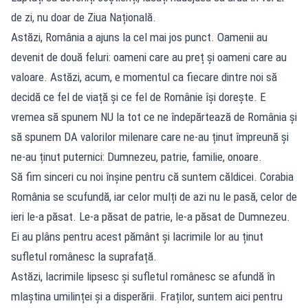
de zi, nu doar de Ziua Națională.
Astăzi, România a ajuns la cel mai jos punct. Oamenii au
devenit de două feluri: oameni care au preț și oameni care au
valoare. Astăzi, acum, e momentul ca fiecare dintre noi să
decidă ce fel de viață și ce fel de Românie își dorește. E
vremea să spunem NU la tot ce ne îndepărtează de România și
să spunem DA valorilor milenare care ne-au ținut împreună și
ne-au ținut puternici: Dumnezeu, patrie, familie, onoare.
Să fim sinceri cu noi înșine pentru că suntem căldicei. Corabia
România se scufundă, iar celor mulți de azi nu le pasă, celor de
ieri le-a păsat. Le-a păsat de patrie, le-a păsat de Dumnezeu.
Ei au plâns pentru acest pământ și lacrimile lor au ținut
sufletul românesc la suprafață.
Astăzi, lacrimile lipsesc și sufletul românesc se afundă în
mlaștina umilinței și a disperării. Fraților, suntem aici pentru