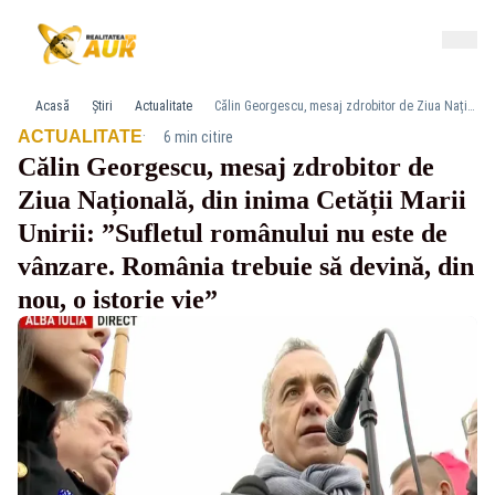
Acasă
Știri
Actualitate
Călin Georgescu, mesaj zdrobitor de Ziua Națională, din inima Cetății Marii Unirii: ”Sufletul românului nu este de vânzare. România trebuie să devină, din nou, o istorie vie”
·
ACTUALITATE
6 min citire
Călin Georgescu, mesaj zdrobitor de
Ziua Națională, din inima Cetății Marii
Unirii: ”Sufletul românului nu este de
vânzare. România trebuie să devină, din
nou, o istorie vie”