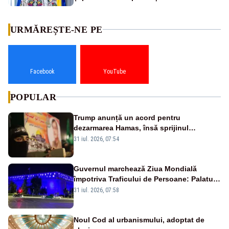
URMĂREȘTE-NE PE
Facebook
YouTube
POPULAR
Trump anunță un acord pentru
dezarmarea Hamas, însă sprijinul
Israelului rămâne incert
31 iul. 2026, 07:54
Guvernul marchează Ziua Mondială
împotriva Traficului de Persoane: Palatul
Victoria, iluminat în albastru
31 iul. 2026, 07:58
Noul Cod al urbanismului, adoptat de