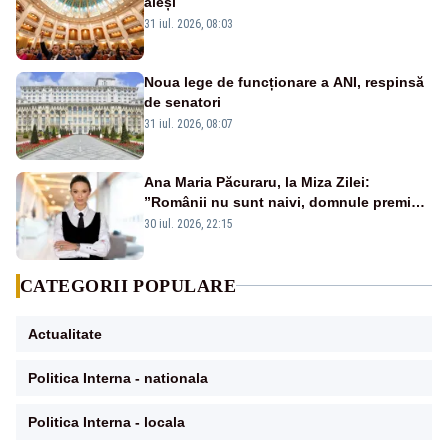
aleși
31 iul. 2026, 08:03
Noua lege de funcționare a ANI, respinsă
de senatori
31 iul. 2026, 08:07
Ana Maria Păcuraru, la Miza Zilei:
”Românii nu sunt naivi, domnule premier
Bolojan”
30 iul. 2026, 22:15
CATEGORII POPULARE
Actualitate
Politica Interna - nationala
Politica Interna - locala