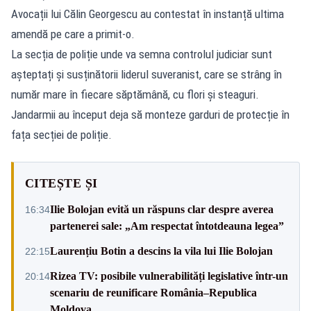
Avocații lui Călin Georgescu au contestat în instanță ultima
amendă pe care a primit-o.
La secția de poliție unde va semna controlul judiciar sunt
așteptați și susținătorii liderul suveranist, care se strâng în
număr mare în fiecare săptămână, cu flori și steaguri.
Jandarmii au început deja să monteze garduri de protecție în
fața secției de poliție.
CITEȘTE ȘI
Ilie Bolojan evită un răspuns clar despre averea
16:34
partenerei sale: „Am respectat întotdeauna legea”
Laurențiu Botin a descins la vila lui Ilie Bolojan
22:15
Rizea TV: posibile vulnerabilități legislative într-un
20:14
scenariu de reunificare România–Republica
Moldova