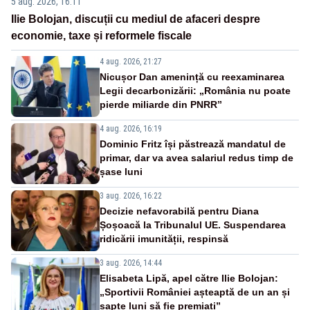
5 aug. 2026, 16:11
Ilie Bolojan, discuții cu mediul de afaceri despre
economie, taxe și reformele fiscale
4 aug. 2026, 21:27
Nicușor Dan amenință cu reexaminarea
Legii decarbonizării: „România nu poate
pierde miliarde din PNRR”
4 aug. 2026, 16:19
Dominic Fritz își păstrează mandatul de
primar, dar va avea salariul redus timp de
șase luni
3 aug. 2026, 16:22
Decizie nefavorabilă pentru Diana
Șoșoacă la Tribunalul UE. Suspendarea
ridicării imunității, respinsă
3 aug. 2026, 14:44
Elisabeta Lipă, apel către Ilie Bolojan:
„Sportivii României așteaptă de un an și
șapte luni să fie premiați”