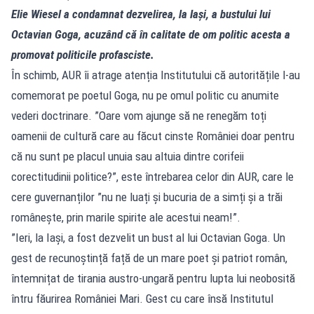
Elie Wiesel a condamnat dezvelirea, la Iași, a bustului lui
Octavian Goga, acuzând că în calitate de om politic acesta a
promovat politicile profasciste.
În schimb, AUR îi atrage atenția Institutului că autoritățile l-au
comemorat pe poetul Goga, nu pe omul politic cu anumite
vederi doctrinare. ”Oare vom ajunge să ne renegăm toți
oamenii de cultură care au făcut cinste României doar pentru
că nu sunt pe placul unuia sau altuia dintre corifeii
corectitudinii politice?”, este întrebarea celor din AUR, care le
cere guvernanților ”nu ne luați și bucuria de a simți și a trăi
românește, prin marile spirite ale acestui neam!”.
”Ieri, la Iași, a fost dezvelit un bust al lui Octavian Goga. Un
gest de recunoștință față de un mare poet și patriot român,
întemnițat de tirania austro-ungară pentru lupta lui neobosită
întru făurirea României Mari. Gest cu care însă Institutul