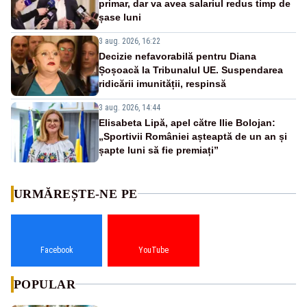
primar, dar va avea salariul redus timp de
șase luni
3 aug. 2026, 16:22
Decizie nefavorabilă pentru Diana
Șoșoacă la Tribunalul UE. Suspendarea
ridicării imunității, respinsă
3 aug. 2026, 14:44
Elisabeta Lipă, apel către Ilie Bolojan:
„Sportivii României așteaptă de un an și
șapte luni să fie premiați”
URMĂREȘTE-NE PE
Facebook
YouTube
POPULAR