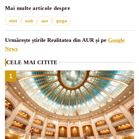
Mai multe articole despre
stiri
cub
aur
goga
Urmărește știrile Realitatea din AUR și pe
Google
News
CELE MAI CITITE
1