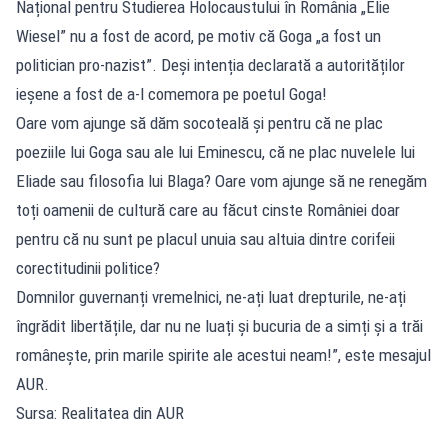
Național pentru Studierea Holocaustului în România „Elie
Wiesel” nu a fost de acord, pe motiv că Goga „a fost un
politician pro-nazist”. Deși intenția declarată a autorităților
ieșene a fost de a-l comemora pe poetul Goga!
Oare vom ajunge să dăm socoteală și pentru că ne plac
poeziile lui Goga sau ale lui Eminescu, că ne plac nuvelele lui
Eliade sau filosofia lui Blaga? Oare vom ajunge să ne renegăm
toți oamenii de cultură care au făcut cinste României doar
pentru că nu sunt pe placul unuia sau altuia dintre corifeii
corectitudinii politice?
Domnilor guvernanți vremelnici, ne-ați luat drepturile, ne-ați
îngrădit libertățile, dar nu ne luați și bucuria de a simți și a trăi
românește, prin marile spirite ale acestui neam!”, este mesajul
AUR.
Sursa: Realitatea din AUR