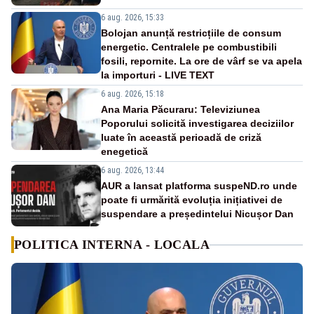
6 aug. 2026, 15:33
Bolojan anunță restricțiile de consum
energetic. Centralele pe combustibili
fosili, repornite. La ore de vârf se va apela
la importuri - LIVE TEXT
6 aug. 2026, 15:18
Ana Maria Păcuraru: Televiziunea
Poporului solicită investigarea deciziilor
luate în această perioadă de criză
enegetică
6 aug. 2026, 13:44
AUR a lansat platforma suspeND.ro unde
poate fi urmărită evoluția inițiativei de
suspendare a președintelui Nicușor Dan
POLITICA INTERNA - LOCALA