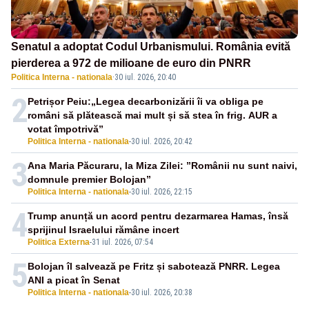
Senatul a adoptat Codul Urbanismului. România evită
pierderea a 972 de milioane de euro din PNRR
Politica Interna - nationala
·
30 iul. 2026, 20:40
2
Petrișor Peiu:„Legea decarbonizării îi va obliga pe
români să plătească mai mult și să stea în frig. AUR a
votat împotrivă”
Politica Interna - nationala
-
30 iul. 2026, 20:42
3
Ana Maria Păcuraru, la Miza Zilei: ”Românii nu sunt naivi,
domnule premier Bolojan”
Politica Interna - nationala
-
30 iul. 2026, 22:15
4
Trump anunță un acord pentru dezarmarea Hamas, însă
sprijinul Israelului rămâne incert
Politica Externa
-
31 iul. 2026, 07:54
5
Bolojan îl salvează pe Fritz și sabotează PNRR. Legea
ANI a picat în Senat
Politica Interna - nationala
-
30 iul. 2026, 20:38