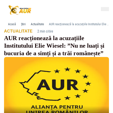
Acasă
Știri
Actualitate
AUR reacționează la acuzațiile Institutului Elie Wiesel: ”Nu ne luați și bucuria de a simți și a trăi românește”
·
ACTUALITATE
2 min citire
AUR reacționează la acuzațiile
Institutului Elie Wiesel: ”Nu ne luați și
bucuria de a simți și a trăi românește”