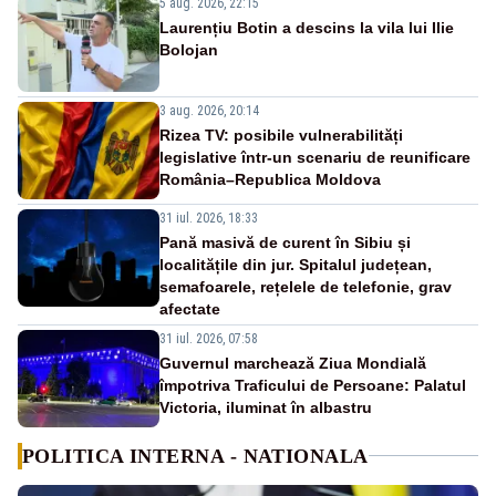
5 aug. 2026, 22:15
Laurențiu Botin a descins la vila lui Ilie
Bolojan
3 aug. 2026, 20:14
Rizea TV: posibile vulnerabilități
legislative într-un scenariu de reunificare
România–Republica Moldova
31 iul. 2026, 18:33
Pană masivă de curent în Sibiu și
localitățile din jur. Spitalul județean,
semafoarele, rețelele de telefonie, grav
afectate
31 iul. 2026, 07:58
Guvernul marchează Ziua Mondială
împotriva Traficului de Persoane: Palatul
Victoria, iluminat în albastru
POLITICA INTERNA - NATIONALA