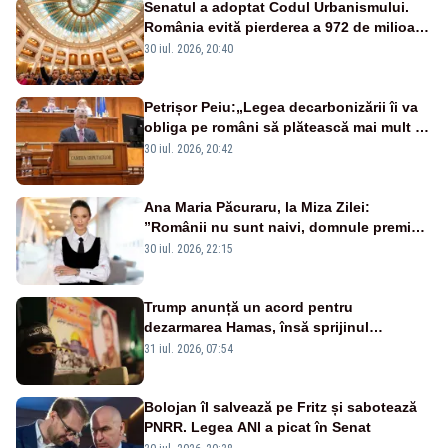
Senatul a adoptat Codul Urbanismului.
România evită pierderea a 972 de milioane
de euro din PNRR
30 iul. 2026, 20:40
Petrișor Peiu:„Legea decarbonizării îi va
obliga pe români să plătească mai mult și
să stea în frig. AUR a votat împotrivă”
30 iul. 2026, 20:42
Ana Maria Păcuraru, la Miza Zilei:
”Românii nu sunt naivi, domnule premier
Bolojan”
30 iul. 2026, 22:15
Trump anunță un acord pentru
dezarmarea Hamas, însă sprijinul
Israelului rămâne incert
31 iul. 2026, 07:54
Bolojan îl salvează pe Fritz și sabotează
PNRR. Legea ANI a picat în Senat