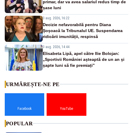
primar, dar va avea salariul redus timp de
șase luni
3 aug. 2026, 16:22
Decizie nefavorabilă pentru Diana
Șoșoacă la Tribunalul UE. Suspendarea
ridicării imunității, respinsă
3 aug. 2026, 14:44
Elisabeta Lipă, apel către Ilie Bolojan:
„Sportivii României așteaptă de un an și
șapte luni să fie premiați”
URMĂREȘTE-NE PE
Facebook
YouTube
POPULAR