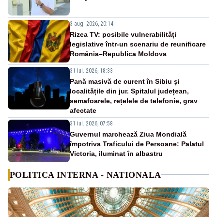
3 aug. 2026, 20:14
Rizea TV: posibile vulnerabilități
legislative într-un scenariu de reunificare
România–Republica Moldova
31 iul. 2026, 18:33
Pană masivă de curent în Sibiu și
localitățile din jur. Spitalul județean,
semafoarele, rețelele de telefonie, grav
afectate
31 iul. 2026, 07:58
Guvernul marchează Ziua Mondială
împotriva Traficului de Persoane: Palatul
Victoria, iluminat în albastru
POLITICA INTERNA - NATIONALA