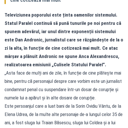
Televiziunea poporului este ținta oamenilor sistemului.
Statul Paralel continuă să pună tunurile pe noi pentru că
spunem adevărul, iar unul dintre exponenții sistemului
este Dan Andronic, jurnalistul care se răzgândește de la o
zi la alta, în funcție de cine cotizează mai mult. Ce atac
mârșav a plănuit Andronic ne spune Anca Alexandrescu,
realizatoarea emisiunii „Culisele Statului Paralel”.
„Asta face de mulți ani de zile, în funcție de cine plătește mai
bine, pentru că personajul despre care vorbim este un jurnalist
condamnat penal cu suspendare într-un dosar de corupție și
numele lui a apărut și în alte dosare de corupție.
Este persoanjul care a luat bani de la Sorin Ovidiu Vântu, de la
Elena Udrea, de la multe alte personaje de-a lungul celor 35 de
ani, a fost sluga lui Traian Băsescu, sluga lui Coldea și a lui