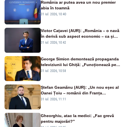
România ar putea avea un nou premier
abia în toamnă
31 iul. 2026, 10:40
Victor Cațavei (AUR): „România – o navă
în derivă sub aspect economic – ca și
rezultat al guvernărilor din ultimii 36 de
31 iul. 2026, 10:42
ani”
George Simion demontează propaganda
televiziunii lui Ghiță: „Funcționează pe
miliarde luate de la români”
31 iul. 2026, 10:58
Ștefan Geamănu (AUR): „Un nou eșec al
Oanei Țoiu – românii din Franța
abandonați de propriul minister de
31 iul. 2026, 11:11
externe în fața incendiilor de vegetație!”
Gheorghiu, atac la medici: „Fac grevă
pentru majorări?”