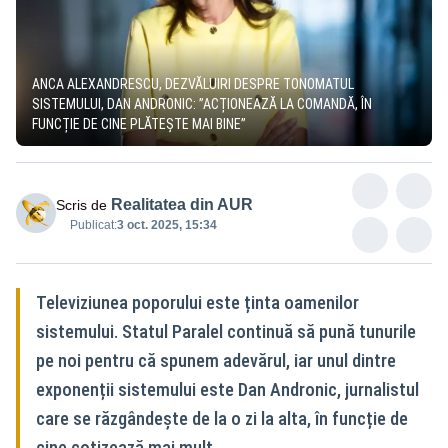
ANCA ALEXANDRESCU, DEZVĂLUIRI DESPRE TONOMATUL
SISTEMULUI, DAN ANDRONIC: ”ACȚIONEAZĂ LA COMANDĂ, ÎN
FUNCȚIE DE CINE PLĂTEȘTE MAI BINE”
Realitatea din AUR
Scris de
Publicat:
3 oct. 2025, 15:34
Televiziunea poporului este ținta oamenilor
sistemului. Statul Paralel continuă să pună tunurile
pe noi pentru că spunem adevărul, iar unul dintre
exponenții sistemului este Dan Andronic, jurnalistul
care se răzgândește de la o zi la alta, în funcție de
cine cotizează mai mult