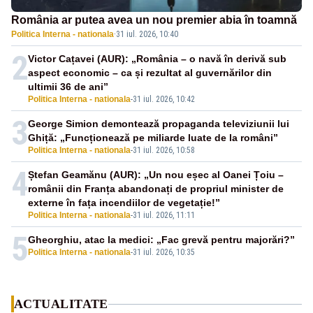
România ar putea avea un nou premier abia în toamnă
Politica Interna - nationala
·
31 iul. 2026, 10:40
2
Victor Cațavei (AUR): „România – o navă în derivă sub
aspect economic – ca și rezultat al guvernărilor din
ultimii 36 de ani”
Politica Interna - nationala
-
31 iul. 2026, 10:42
3
George Simion demontează propaganda televiziunii lui
Ghiță: „Funcționează pe miliarde luate de la români”
Politica Interna - nationala
-
31 iul. 2026, 10:58
4
Ștefan Geamănu (AUR): „Un nou eșec al Oanei Țoiu –
românii din Franța abandonați de propriul minister de
externe în fața incendiilor de vegetație!”
Politica Interna - nationala
-
31 iul. 2026, 11:11
5
Gheorghiu, atac la medici: „Fac grevă pentru majorări?”
Politica Interna - nationala
-
31 iul. 2026, 10:35
ACTUALITATE