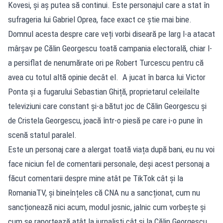
Kovesi, și aș putea să continui. Este personajul care a stat în
sufrageria lui Gabriel Oprea, face exact ce știe mai bine.
Domnul acesta despre care veți vorbi diseară pe larg l-a atacat
mârșav pe Călin Georgescu toată campania electorală, chiar l-
a persiflat de nenumărate ori pe Robert Turcescu pentru că
avea cu totul altă opinie decât el. A jucat în barca lui Victor
Ponta și a fugarului Sebastian Ghiță, proprietarul celeilalte
televiziuni care constant și-a bătut joc de Călin Georgescu și
de Cristela Georgescu, joacă într-o piesă pe care i-o pune în
scenă statul paralel.
Este un personaj care a alergat toată viața după bani, eu nu voi
face niciun fel de comentarii personale, deși acest personaj a
făcut comentarii despre mine atât pe TikTok cât și la
RomaniaTV, și bineînțeles că CNA nu a sancționat, cum nu
sancționează nici acum, modul josnic, jalnic cum vorbește și
cum se raportează atât la jurnaliști cât și la Călin Georgescu.