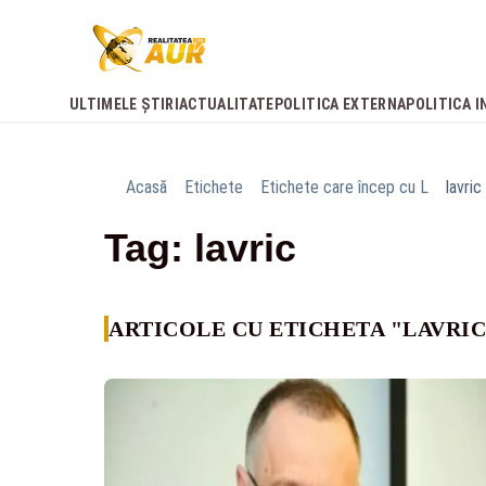
ULTIMELE ȘTIRI
ACTUALITATE
POLITICA EXTERNA
POLITICA I
Acasă
Etichete
Etichete care încep cu L
lavric
Tag: lavric
ARTICOLE CU ETICHETA "LAVRIC