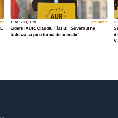
ate
11 mar. 2021, 08:20
Actualitate
10 
NL
Liderul AUR, Claudiu Târziu: ”Guvernul ne
Se
tratează ca pe o turmă de animale”
de
V
să