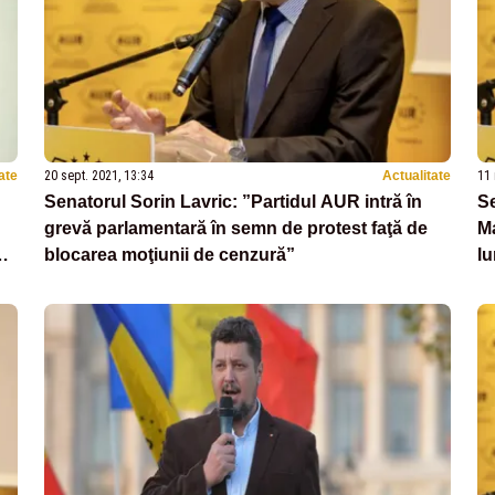
ate
20 sept. 2021, 13:34
Actualitate
11 
Senatorul Sorin Lavric: ”Partidul AUR intră în
S
grevă parlamentară în semn de protest faţă de
Ma
t
blocarea moţiunii de cenzură”
lu