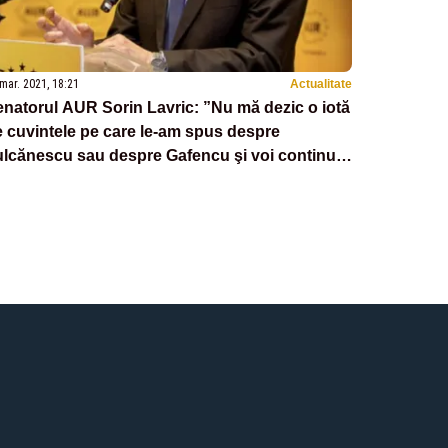
mar. 2021, 18:21
Actualitate
natorul AUR Sorin Lavric: ”Nu mă dezic o iotă
 cuvintele pe care le-am spus despre
ulcănescu sau despre Gafencu şi voi continua
-i omagiez”