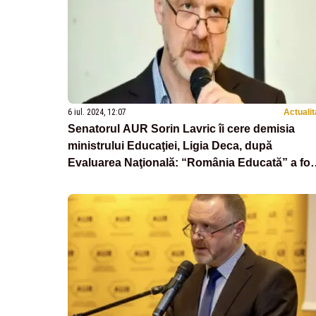
6 iul. 2024, 12:07
Actualit
Senatorul AUR Sorin Lavric îi cere demisia
ministrului Educaţiei, Ligia Deca, după
Evaluarea Naţională: “România Educată” a fos
doar o simplă butaforie